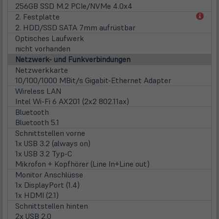
in
256GB SSD M.2 PCIe/NVMe 4.0x4
neu
(öff
2. Festplatte
Tab)
in
2. HDD/SSD SATA 7mm aufrüstbar
neu
Optisches Laufwerk
Tab)
nicht vorhanden
Netzwerk- und Funkverbindungen
Netzwerkkarte
10/100/1000 MBit/s Gigabit-Ethernet Adapter
Wireless LAN
Intel Wi-Fi 6 AX201 (2x2 802.11ax)
Bluetooth
Bluetooth 5.1
Schnittstellen vorne
1x USB 3.2 (always on)
1x USB 3.2 Typ-C
Mikrofon + Kopfhörer (Line In+Line out)
Monitor Anschlüsse
1x DisplayPort (1.4)
1x HDMI (2.1)
Schnittstellen hinten
2x USB 2.0