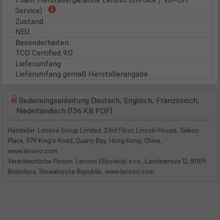
(öffnet
Service)
in
Zustand
neuem
NEU
Tab)
Besonderheiten
TCO Certified 9.0
Lieferumfang
Lieferumfang gemäß Herstellerangabe
Bedienungsanleitung Deutsch, Englisch, Französisch,
(öffnet
(öffnet
Niederländisch (136 KB PDF)
in
in
neuem
neuem
Hersteller: Lenovo Group Limited, 23rd Floor, Lincoln House, Taikoo
Tab)
Tab)
Place, 979 King's Road, Quarry Bay, Hong Kong, China,
www.lenovo.com
Verantwortliche Person: Lenovo (Slovakia) s.r.o., Landererova 12, 81109
Bratislava, Slowakische Republik, www.lenovo.com