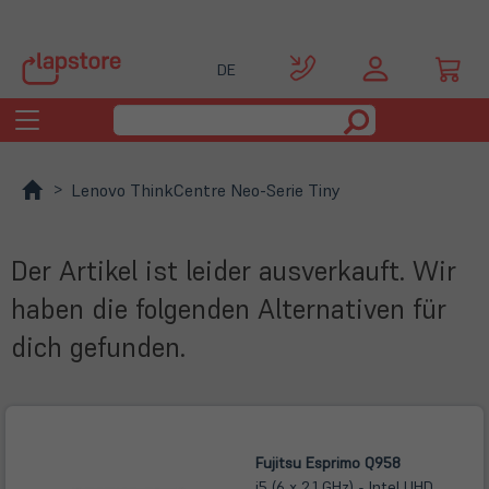
DE
Toggle
navigation
Lenovo ThinkCentre Neo-Serie Tiny
Der Artikel ist leider ausverkauft. Wir
haben die folgenden Alternativen für
dich gefunden.
Fujitsu Esprimo Q958
i5 (6 x 2,1 GHz) - Intel UHD