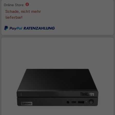
(öffnet
Online Store:
in
Schade, nicht mehr
neuem
lieferbar!
Tab)