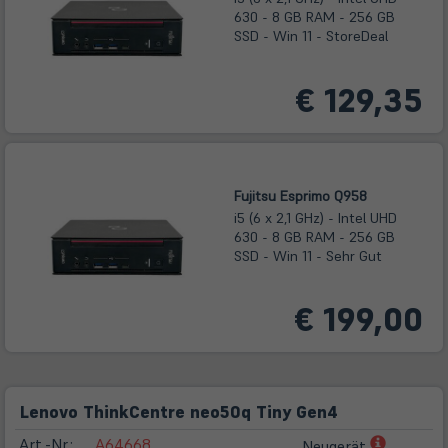
630 - 8 GB RAM - 256 GB
SSD - Win 11 - StoreDeal
€ 129,35
Fujitsu Esprimo Q958
i5 (6 x 2,1 GHz) - Intel UHD
630 - 8 GB RAM - 256 GB
SSD - Win 11 - Sehr Gut
€ 199,00
Lenovo ThinkCentre neo50q Tiny Gen4
(öffnet
Art.-Nr.:
A64668
Neugerät