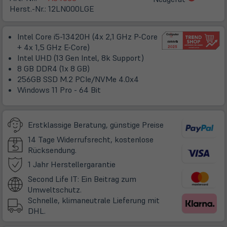
in
Herst.-Nr.:
12LN000LGE
neuem
Tab)
Intel Core i5-13420H (4x 2,1 GHz P-Core
+ 4x 1,5 GHz E-Core)
Intel UHD (13 Gen Intel, 8k Support)
8 GB DDR4 (1x 8 GB)
256GB SSD M.2 PCIe/NVMe 4.0x4
Windows 11 Pro - 64 Bit
Erstklassige Beratung, günstige Preise
14 Tage Widerrufsrecht, kostenlose
Rücksendung.
(öffnet
1 Jahr Herstellergarantie
in
Second Life IT: Ein Beitrag zum
neuem
Umweltschutz.
Tab)
Schnelle, klimaneutrale Lieferung mit
DHL.