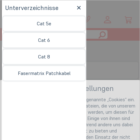
Unterverzeichnisse
DE
Cat 5e
Toggle
Cat 6
navigation
Netzwerkkabel
Cat 8
Unterverzeichnisse
Fasermatrix Patchkabel
Datenschutzeinstellungen
Auf unserer Internetseite setzen wir sogenannte „Cookies“ ein.
Hierbei handelt es sich um kleine Textdateien, die von unserem
Webserver an Ihren Computer gesendet werden, um diesen für
die Dauer des Besuchs zu identifizieren. Einige von ihnen sind
notwendig (z.B. für den Warenkorb), während andere uns dabei
helfen Ihnen ein besseres Onlineangebot zu bieten und
wirtschaftlich zu betreiben. Sie können den Einsatz der nicht