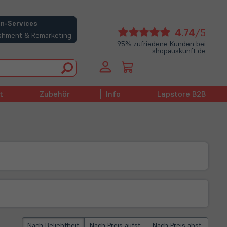
n-Services
(öffne
4.74
/5
bishment & Remarketing
in
95% zufriedene Kunden bei
shopauskunft.de
neue
Tab)
t
Zubehör
Info
Lapstore B2B
Nach Beliebtheit
Nach Preis aufst.
Nach Preis abst.