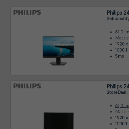
Philips 
Gebrauchtg
61,0 c
Mattie
1920 x 
1000:1
5ms
Philips 
Store
Deal
|
61,0 c
Mattie
1920 x 
1000:1