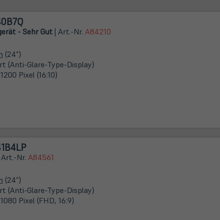
240B7Q
erät - Sehr Gut
| Art.-Nr.
A84210
m
(24")
rt (Anti-Glare-Type-Display)
1200 Pixel (16:10)
241B4LP
 Art.-Nr.
A84561
m
(24")
rt (Anti-Glare-Type-Display)
1080 Pixel (FHD, 16:9)