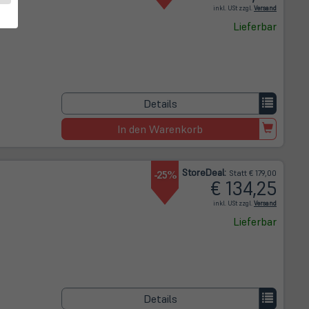
(öffnet in 
inkl. USt zzgl.
Versand
Lieferbar
Details
In den Warenkorb
Store
Deal
:
-25%
Statt € 179,00
€ 134,25
(öffnet in 
inkl. USt zzgl.
Versand
Lieferbar
Details