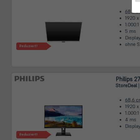
68,6 
1920 x 
1.000:1
5 ms
Displa
ohne S
Reduziert!
Philips 2
Store
Deal
|
68,6 
1920 x 
1.000:1
4 ms
Displa
Reduziert!