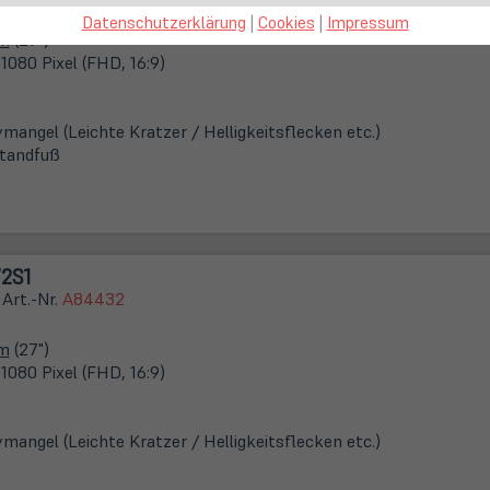
Datenschutzerklärung
|
Cookies
|
Impressum
cm
(27")
1080 Pixel (FHD, 16:9)
ymangel (Leichte Kratzer / Helligkeitsflecken etc.)
tandfuß
72S1
 Art.-Nr.
A84432
cm
(27")
1080 Pixel (FHD, 16:9)
ymangel (Leichte Kratzer / Helligkeitsflecken etc.)