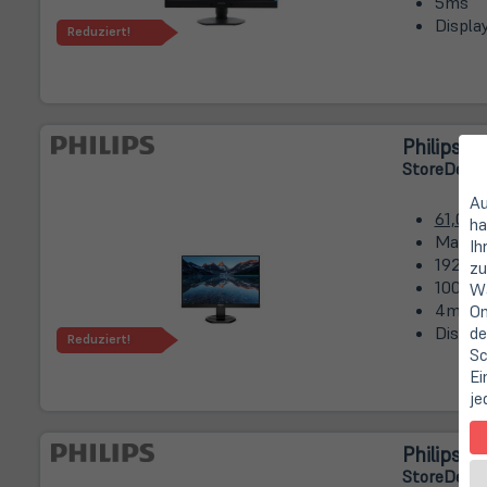
5ms
Displa
Reduziert!
Philips 2
Store
Deal
|
Au
61,0 c
ha
Mattie
Ih
1920 x 
zu
1000:1
Wa
4ms
On
Displa
de
Reduziert!
Sc
Ei
je
Philips 2
Store
Deal
|