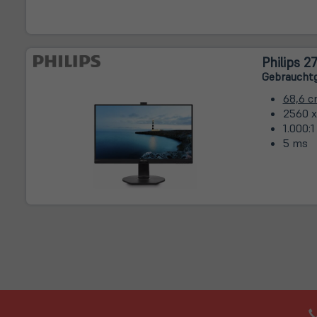
Philips 
Gebrauchtg
68,6 
2560 x
1.000:1
5 ms