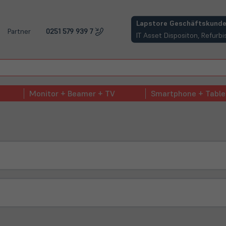
(öffnet in neuem Tab)
Lapstore Geschäftskunde
Partner
0251 579 939 7
IT Asset Dispositon, Refur
Monitor + Beamer + TV
Smartphone + Table