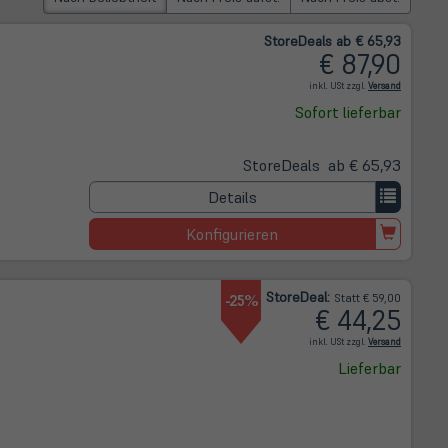
Store
Deals
ab € 65,93
€ 87,90
(öffnet in 
inkl. USt zzgl.
Versand
Sofort lieferbar
Store
Deals
ab € 65,93
Details
Konfigurieren
Store
Deal
:
-25%
Statt € 59,00
€ 44,25
(öffnet in 
inkl. USt zzgl.
Versand
Lieferbar