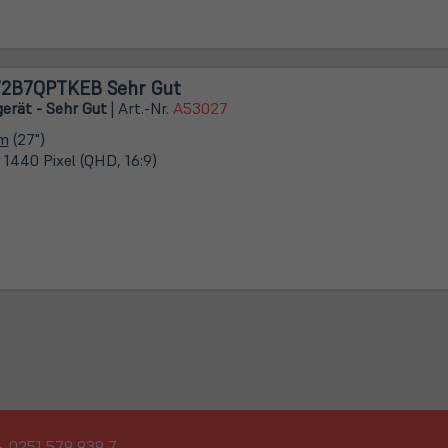
272B7QPTKEB Sehr Gut
erät - Sehr Gut
| Art.-Nr.
A53027
cm
(27")
 1440 Pixel (QHD, 16:9)
0251 579 939 7