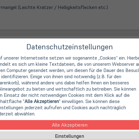
ymangel (Leichte Kratzer / Helligkeitsflecken etc.)
40B9
Datenschutzeinstellungen
 Art.-Nr.
A88144
f unserer Internetseite setzen wir sogenannte „Cookies“ ein. Hierb
m
(24")
ndelt es sich um kleine Textdateien, die von unserem Webserver a
rt (Anti-Glare-Type-Display)
ren Computer gesendet werden, um diesen für die Dauer des Besuc
1200 Pixel (16:10)
 identifizieren. Einige von ihnen sind notwendig (z.B. für den
renkorb), während andere uns dabei helfen Ihnen ein besseres
lineangebot zu bieten und wirtschaftlich zu betreiben. Sie können
ymangel (Leichte Kratzer / Helligkeitsflecken etc.)
n Einsatz der nicht notwendigen Cookies mit dem Klick auf die
haltfläche "
Alle Akzeptieren
" einwilligen. Sie können diese
nstellungen jederzeit aufrufen und Cookies auch nachträglich
derzeit abwählen.
Alle Akzeptieren
76E7Q
 Art.-Nr.
A84625
Einstellungen