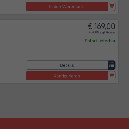
In den Warenkorb
€ 169,00
(öffnet in 
inkl. USt zzgl.
Versand
Sofort lieferbar
Details
Konfigurieren