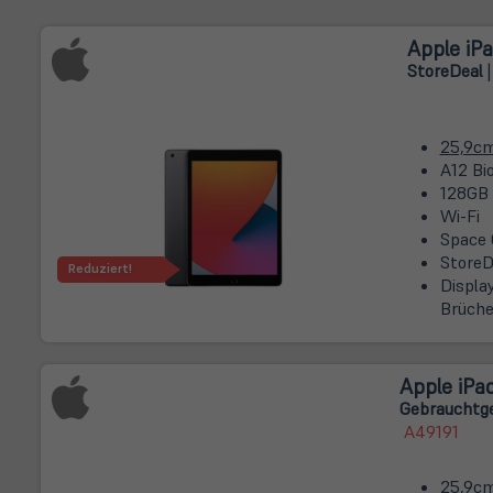
Apple iPa
Store
Deal
|
25,9c
A12 Bi
128GB
Wi-Fi
Space 
StoreD
Reduziert!
Displa
Brüche
Apple iPad
Gebrauchtge
A49191
25,9c