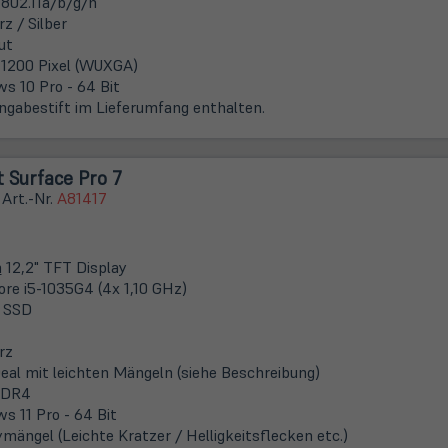
02.11a/b/g/n
z / Silber
ut
 1200 Pixel (WUXGA)
s 10 Pro - 64 Bit
ingabestift im Lieferumfang enthalten.
 Surface Pro 7
 Art.-Nr.
A81417
m
12,2" TFT Display
ore i5-1035G4 (4x 1,10 GHz)
 SSD
rz
eal mit leichten Mängeln (siehe Beschreibung)
DDR4
s 11 Pro - 64 Bit
ymängel (Leichte Kratzer / Helligkeitsflecken etc.)