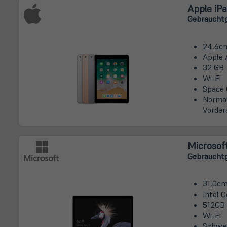
Apple iPa
Gebrauchtg
24,6c
Apple 
32 GB
Wi-Fi
Space 
Normal
Vorder
Microsoft
Gebrauchtg
31,0c
Intel 
512GB
Wi-Fi
Schwa