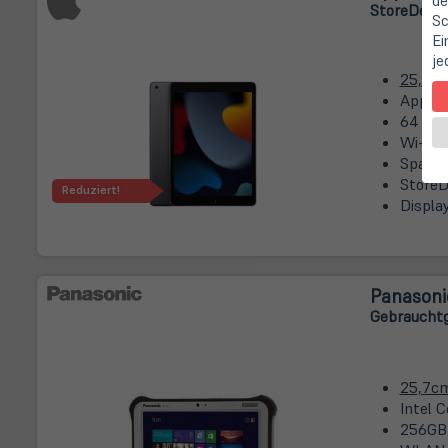
de
Store
Deal
|
Sc
Ei
je
25,9c
Apple 
64 GB
Wi-Fi
Space 
StoreD
Reduziert!
Displa
Panasoni
Gebrauchtg
25,7c
Intel 
256GB