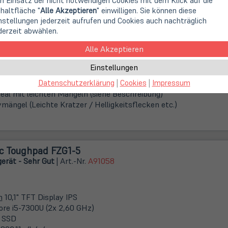
n Einsatz der nicht notwendigen Cookies mit dem Klick auf die
 Art.-Nr.
A92871
haltfläche "
Alle Akzeptieren
" einwilligen. Sie können diese
nstellungen jederzeit aufrufen und Cookies auch nachträglich
derzeit abwählen.
m
10,2" Retina Display
Alle Akzeptieren
A13 Bionic (6x 2,7 GHz)
Einstellungen
Datenschutzerklärung
|
Cookies
|
Impressum
Grau
eal mit leichten Mängeln (siehe Beschreibung)
ymängel (Leichte Kratzer / Helligkeitsflecken etc.)
c Toughpad FZG1-5
erät - Sehr Gut
| Art.-Nr.
A91058
m
10,1" TFT Display IPS
Core i5-7300U (2x 2,60 GHz)
 SSD