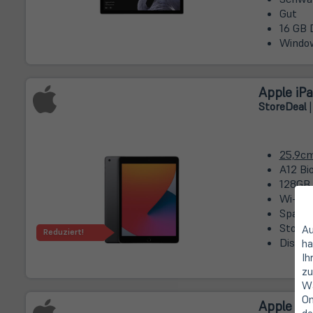
Gut
16 GB 
Window
Apple iPa
Store
Deal
|
25,9c
A12 Bi
128GB
Wi-Fi
Space 
StoreD
Au
Reduziert!
Displa
ha
Ih
zu
Wa
On
Apple iPa