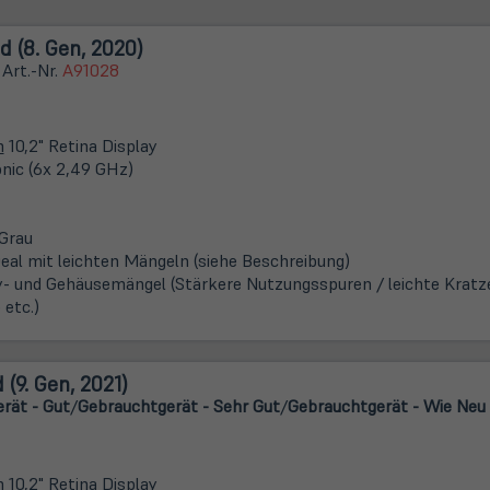
d (8. Gen, 2020)
 Art.-Nr.
A91028
m
10,2" Retina Display
onic (6x 2,49 GHz)
Grau
eal mit leichten Mängeln (siehe Beschreibung)
y- und Gehäusemängel (Stärkere Nutzungsspuren / leichte Kratze
 etc.)
 (9. Gen, 2021)
rät - Gut
/
Gebrauchtgerät - Sehr Gut
/
Gebrauchtgerät - Wie Neu
m
10,2" Retina Display