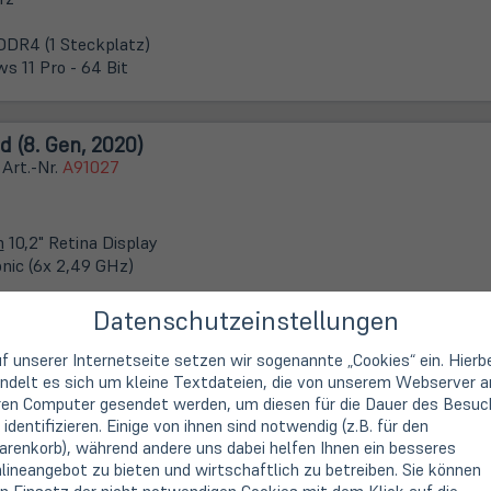
DDR4 (1 Steckplatz)
s 11 Pro - 64 Bit
d (8. Gen, 2020)
 Art.-Nr.
A91027
m
10,2" Retina Display
onic (6x 2,49 GHz)
Datenschutzeinstellungen
Grau
eal mit leichten Mängeln (siehe Beschreibung)
f unserer Internetseite setzen wir sogenannte „Cookies“ ein. Hierb
ymängel (Leichte Kratzer / Helligkeitsflecken etc.)
ndelt es sich um kleine Textdateien, die von unserem Webserver a
ren Computer gesendet werden, um diesen für die Dauer des Besuc
 identifizieren. Einige von ihnen sind notwendig (z.B. für den
renkorb), während andere uns dabei helfen Ihnen ein besseres
lineangebot zu bieten und wirtschaftlich zu betreiben. Sie können
d (9. Gen, 2021)