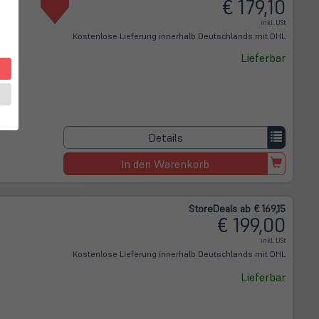
€ 179,10
inkl. USt
Kostenlose Lieferung innerhalb Deutschlands mit DHL
Lieferbar
Details
In den Warenkorb
Store
Deals
ab € 169,15
€ 199,00
inkl. USt
Kostenlose Lieferung innerhalb Deutschlands mit DHL
Lieferbar