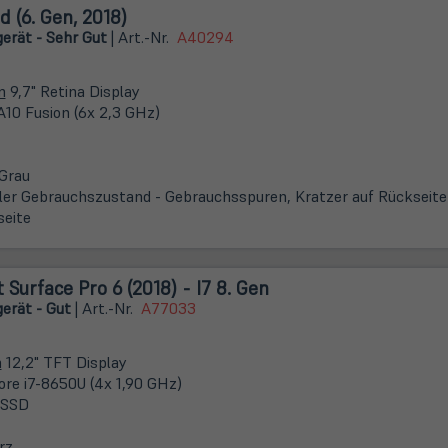
d (6. Gen, 2018)
erät - Sehr Gut
| Art.-Nr.
A40294
m
9,7" Retina Display
A10 Fusion (6x 2,3 GHz)
Grau
er Gebrauchszustand - Gebrauchsspuren, Kratzer auf Rückseite
seite
 Surface Pro 6 (2018) - I7 8. Gen
erät - Gut
| Art.-Nr.
A77033
m
12,2" TFT Display
Core i7-8650U (4x 1,90 GHz)
 SSD
rz