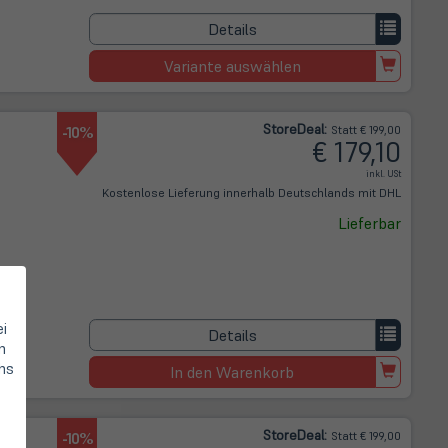
Details
Variante auswählen
Store
Deal
:
-10%
Statt € 199,00
€ 179,10
inkl. USt
Kostenlose Lieferung innerhalb Deutschlands mit DHL
Lieferbar
ei
Details
n
hs
In den Warenkorb
Store
Deal
:
-10%
Statt € 199,00