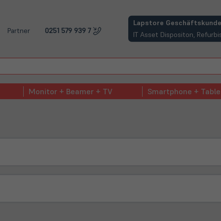
(öffnet in neuem Tab)
Lapstore Geschäftskunde
Partner
0251 579 939 7
IT Asset Dispositon, Refur
Monitor + Beamer + TV
Smartphone + Table