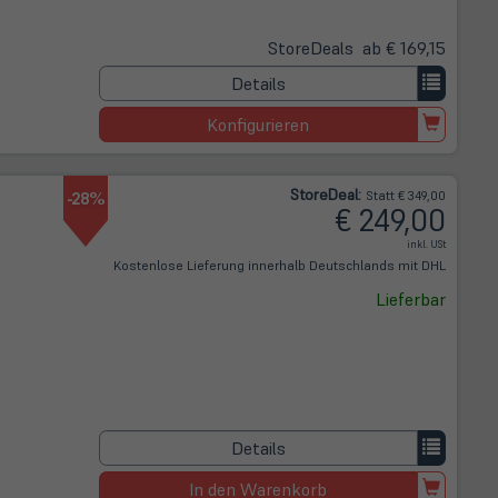
Store
Deals
ab € 169,15
Details
Konfigurieren
Store
Deal
:
-28%
Statt € 349,00
€ 249,00
inkl. USt
Kostenlose Lieferung innerhalb Deutschlands mit DHL
Lieferbar
Details
In den Warenkorb