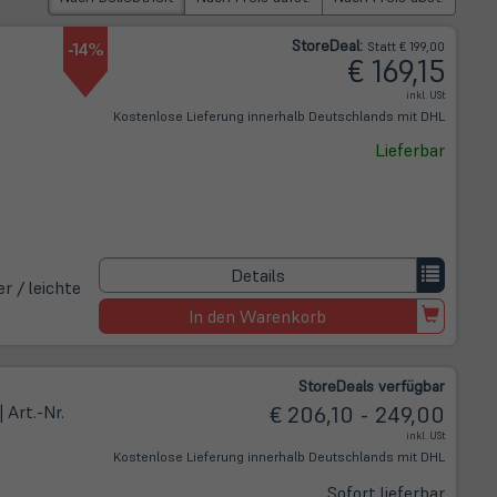
Store
Deal
:
-14%
Statt € 199,00
€ 169,15
inkl. USt
Kostenlose Lieferung innerhalb Deutschlands mit DHL
Lieferbar
Details
r / leichte
In den Warenkorb
Store
Deals
verfügbar
| Art.-Nr.
€ 206,10 - 249,00
inkl. USt
Kostenlose Lieferung innerhalb Deutschlands mit DHL
Sofort lieferbar