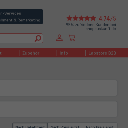
n-Services
(öffne
4.74
/5
bishment & Remarketing
in
95% zufriedene Kunden bei
shopauskunft.de
neue
Tab)
t
Zubehör
Info
Lapstore B2B
Nach Beliebtheit
Nach Preis aufst.
Nach Preis abst.