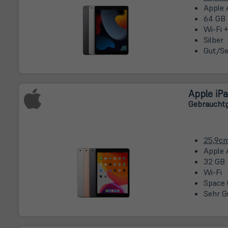
Apple 
64 GB
Wi-Fi +
Silber
Gut/Se
Apple iPa
Gebrauchtg
25,9c
Apple 
32 GB
Wi-Fi
Space 
Sehr G