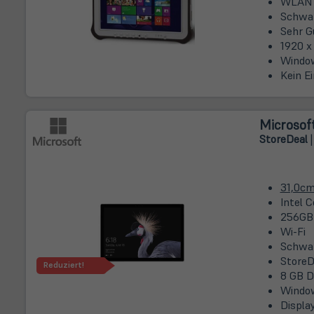
WLAN 8
Schwar
Sehr G
1920 x
Window
Kein E
Microsoft
Store
Deal
|
31,0c
Intel C
256GB
Wi-Fi
Schwa
StoreD
Reduziert!
8 GB 
Window
Displa