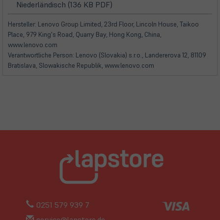
(öffnet
(öffnet
Niederländisch (136 KB PDF)
in
in
neuem
neuem
Hersteller: Lenovo Group Limited, 23rd Floor, Lincoln House, Taikoo
Tab)
Tab)
Place, 979 King's Road, Quarry Bay, Hong Kong, China,
www.lenovo.com
Verantwortliche Person: Lenovo (Slovakia) s.r.o., Landererova 12, 81109
Bratislava, Slowakische Republik, www.lenovo.com
0251 579 939 7
service@lapstore.de