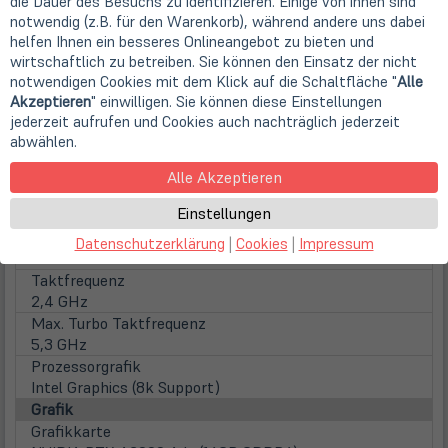
Lenovo
die Dauer des Besuchs zu identifizieren. Einige von ihnen sind
notwendig (z.B. für den Warenkorb), während andere uns dabei
Gerätetyp
helfen Ihnen ein besseres Onlineangebot zu bieten und
Workstation
wirtschaftlich zu betreiben. Sie können den Einsatz der nicht
Bauform
notwendigen Cookies mit dem Klick auf die Schaltfläche "
Alle
Mini Tower
Akzeptieren
" einwilligen. Sie können diese Einstellungen
Prozessor
jederzeit aufrufen und Cookies auch nachträglich jederzeit
Prozessor
abwählen.
Intel Core Ultra 7 265 (8x 2,4 GHz P-Core + 12x 1,8 GHz
E-Core / 30MB Smart Cache / 65 Watt)
Alle Akzeptieren
Familie
Einstellungen
Core Ultra 7
Kerne
Datenschutzerklärung
|
Cookies
|
Impressum
20 Kerne
Taktfrequenz
2,4 GHz
Max. Turbo Taktfrequenz
5,3 GHz
Prozessorgrafik
Intel Graphics (8k Support)
Grafik
Grafikkarte