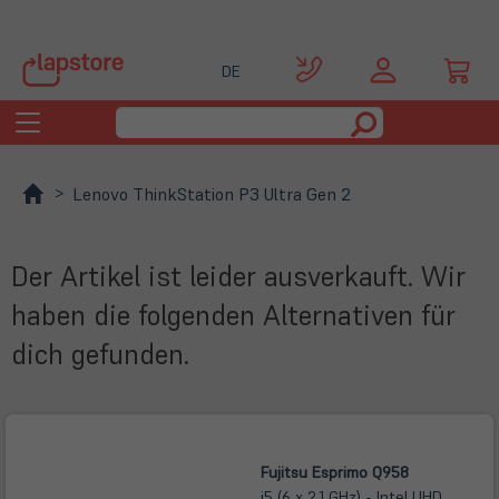
DE
Toggle
navigation
Lenovo ThinkStation P3 Ultra Gen 2
Der Artikel ist leider ausverkauft. Wir
haben die folgenden Alternativen für
dich gefunden.
Fujitsu Esprimo Q958
i5 (6 x 2,1 GHz) - Intel UHD