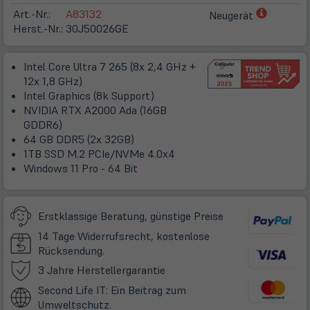
(öffnet
Art.-Nr.:
A83132
Neugerät
in
Herst.-Nr.:
30J50026GE
neuem
Tab)
Intel Core Ultra 7 265 (8x 2,4 GHz +
12x 1,8 GHz)
Intel Graphics (8k Support)
NVIDIA RTX A2000 Ada (16GB
GDDR6)
64 GB DDR5 (2x 32GB)
1TB SSD M.2 PCIe/NVMe 4.0x4
Windows 11 Pro - 64 Bit
Erstklassige Beratung, günstige Preise
14 Tage Widerrufsrecht, kostenlose
Rücksendung.
(öffnet
3 Jahre Herstellergarantie
in
Second Life IT: Ein Beitrag zum
neuem
Umweltschutz.