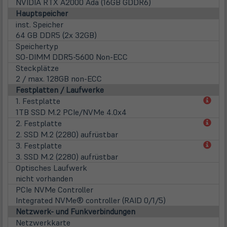
NVIDIA RTX A2000 Ada (16GB GDDR6)
Hauptspeicher
inst. Speicher
64 GB DDR5 (2x 32GB)
Speichertyp
SO-DIMM DDR5-5600 Non-ECC
Steckplätze
2 / max. 128GB non-ECC
Festplatten / Laufwerke
(öff
1. Festplatte
in
1TB SSD M.2 PCIe/NVMe 4.0x4
neu
(öff
2. Festplatte
Tab)
in
2. SSD M.2 (2280) aufrüstbar
neu
(öff
3. Festplatte
Tab)
in
3. SSD M.2 (2280) aufrüstbar
neu
Optisches Laufwerk
Tab)
nicht vorhanden
PCIe NVMe Controller
Integrated NVMe® controller (RAID 0/1/5)
Netzwerk- und Funkverbindungen
Netzwerkkarte