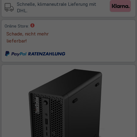
Tab)
Schnelle, klimaneutrale Lieferung mit
DHL.
(öffnet
Online Store:
in
Schade, nicht mehr
neuem
lieferbar!
Tab)