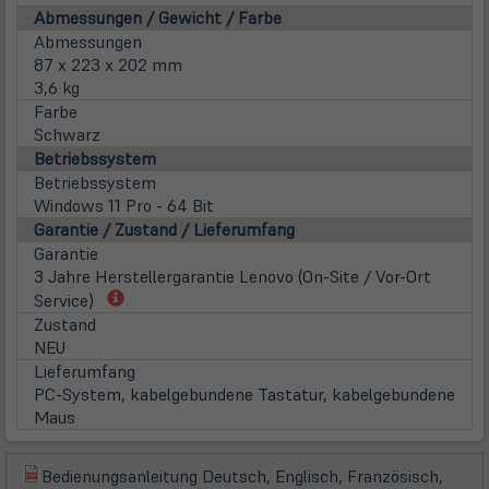
Abmessungen / Gewicht / Farbe
Abmessungen
87 x 223 x 202 mm
3,6 kg
Farbe
Schwarz
Betriebssystem
Betriebssystem
Windows 11 Pro - 64 Bit
Garantie / Zustand / Lieferumfang
Garantie
3 Jahre Herstellergarantie Lenovo (On-Site / Vor-Ort
(öffnet
Service)
in
Zustand
neuem
NEU
Tab)
Lieferumfang
PC-System, kabelgebundene Tastatur, kabelgebundene
Maus
Bedienungsanleitung Deutsch, Englisch, Französisch,