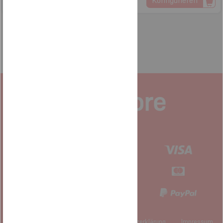
Konfigurieren
Lieferbar
0251 579 939 7
service@lapstore.de
Hotline: Mo-Fr 9:00 bis 16:00
Anmeldung zum Newsletter
Cookie Einstellungen öffnen
Datenschutzerklärung
Impressum