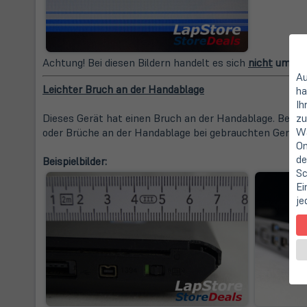
Achtung! Bei diesen Bildern handelt es sich
nicht
um Fot
Au
Leichter Bruch an der Handablage
ha
Ih
Dieses Gerät hat einen Bruch an der Handablage. Beschä
zu
Wa
oder Brüche an der Handablage bei gebrauchten Geräte
On
de
Beispielbilder:
Sc
Ei
je