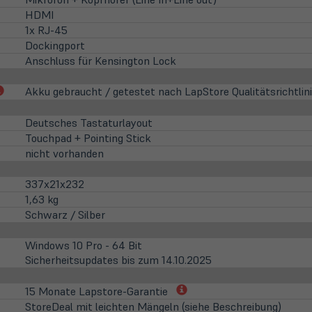
HDMI
1x RJ-45
Dockingport
Anschluss für Kensington Lock
(öffnet
Akku gebraucht / getestet nach LapStore Qualitätsrichtlin
in
neuem
Deutsches Tastaturlayout
Tab)
Touchpad + Pointing Stick
nicht vorhanden
337x21x232
1,63 kg
Schwarz / Silber
Windows 10 Pro - 64 Bit
Sicherheitsupdates bis zum 14.10.2025
(öffnet
15 Monate Lapstore-Garantie
in
StoreDeal mit leichten Mängeln (siehe Beschreibung)