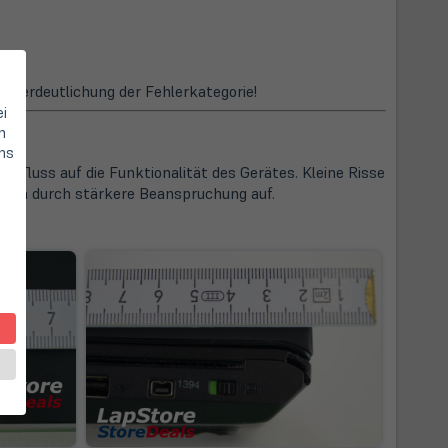
zur Verdeutlichung der Fehlerkategorie!
ei
n
hs
nfluss auf die Funktionalität des Gerätes. Kleine Risse
uren durch stärkere Beanspruchung auf.