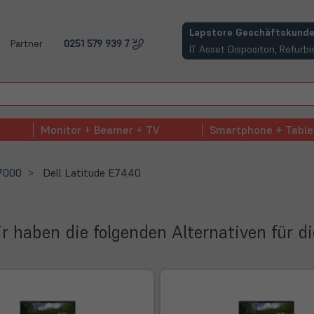
(öffnet in neuem Tab)
Lapstore Geschäftskunde
Partner
0251 579 939 7
IT Asset Dispositon, Refur
Monitor + Beamer + TV
Smartphone + Table
 7000
Dell Latitude E7440
Wir haben die folgenden Alternativen für d