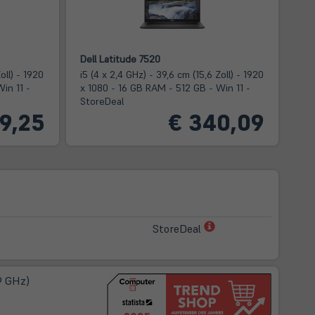
Dell Latitude 7520
oll) - 1920
i5 (4 x 2,4 GHz) - 39,6 cm (15,6 Zoll) - 1920
in 11 -
x 1080 - 16 GB RAM - 512 GB - Win 11 -
StoreDeal
9,25
€ 340,09
(öffnet
StoreDeal
in
neuem
Tab)
,9 GHz)