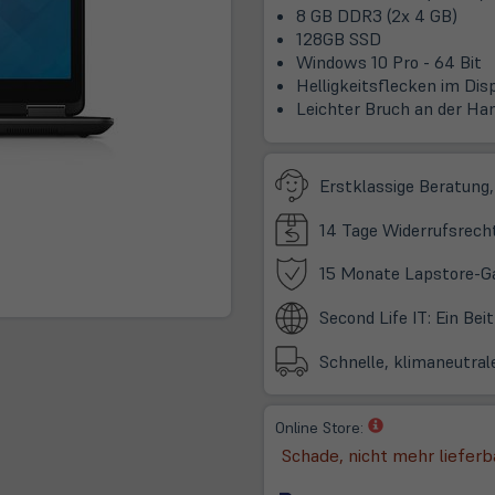
8 GB DDR3 (2x 4 GB)
128GB SSD
Windows 10 Pro - 64 Bit
Helligkeitsflecken im Dis
Leichter Bruch an der Ha
Erstklassige Beratung,
14 Tage Widerrufsrech
15 Monate Lapstore-G
Second Life IT: Ein Be
Schnelle, klimaneutral
(öffnet
Online Store:
in
Schade, nicht mehr lieferb
neuem
Tab)