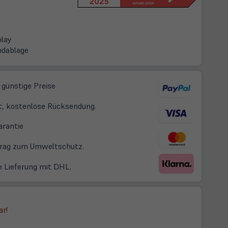
play
ndablage
 günstige Preise
t, kostenlose Rücksendung.
(öffnet
arantie
in
itrag zum Umweltschutz.
neuem
Tab)
e Lieferung mit DHL.
ar!