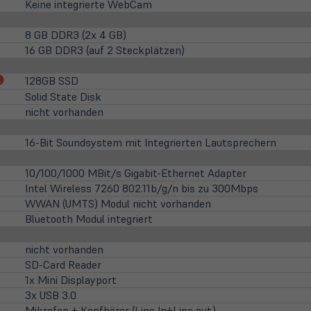
Keine integrierte WebCam
8 GB DDR3 (2x 4 GB)
16 GB DDR3 (auf 2 Steckplätzen)
(öffnet
128GB SSD
in
Solid State Disk
neuem
nicht vorhanden
Tab)
16-Bit Soundsystem mit Integrierten Lautsprechern
10/100/1000 MBit/s Gigabit-Ethernet Adapter
Intel Wireless 7260 802.11b/g/n bis zu 300Mbps
WWAN (UMTS) Modul nicht vorhanden
Bluetooth Modul integriert
nicht vorhanden
SD-Card Reader
1x Mini Displayport
3x USB 3.0
Mikrofon + Kopfhörer (Line In+Line out)