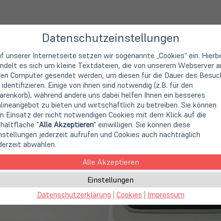
Datenschutzeinstellungen
os vom jeweiligen Produkt
, sondern lediglich um Beispielbilder 
f unserer Internetseite setzen wir sogenannte „Cookies“ ein. Hierb
ndelt es sich um kleine Textdateien, die von unserem Webserver a
ren Computer gesendet werden, um diesen für die Dauer des Besuc
digungen an der Handablage sind oft minimal und haben keinen Ei
 identifizieren. Einige von ihnen sind notwendig (z.B. für den
renkorb), während andere uns dabei helfen Ihnen ein besseres
n treten als Folge von falschem Transport oder als Gebrauchssp
lineangebot zu bieten und wirtschaftlich zu betreiben. Sie können
n Einsatz der nicht notwendigen Cookies mit dem Klick auf die
haltfläche "
Alle Akzeptieren
" einwilligen. Sie können diese
nstellungen jederzeit aufrufen und Cookies auch nachträglich
derzeit abwählen.
Alle Akzeptieren
Einstellungen
Datenschutzerklärung
|
Cookies
|
Impressum