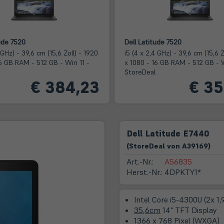
ude 7520
Dell Latitude 7520
 GHz) - 39,6 cm (15,6 Zoll) - 1920
i5 (4 x 2,4 GHz) - 39,6 cm (15,6 Z
16 GB RAM - 512 GB - Win 11 -
x 1080 - 16 GB RAM - 512 GB - W
StoreDeal
€ 384,23
€ 35
Dell Latitude E7440
(
Store
Deal
von
A39169
)
Art.-Nr.:
A56835
Herst.-Nr.:
4DPKTY1*
Intel Core i5-4300U (2x 1
35,6cm
14" TFT Display
1366 x 768 Pixel (WXGA)