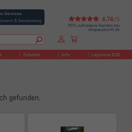
n-Services
(öffne
4.74
/5
bishment & Remarketing
in
95% zufriedene Kunden bei
shopauskunft.de
neue
Tab)
t
Zubehör
Info
Lapstore B2B
ich gefunden.