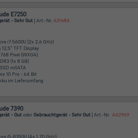
tude E7250
erät - Sehr Gut
| Art.-Nr.
A31684
Core i7-5600U (2x 2,6 GHz)
m
12,5" TFT Display
 768 Pixel (WXGA)
DR3 (1x 8 GB)
 SSD mSATA
s 10 Pro - 64 Bit
kku im Lieferumfang
tude 7390
erät - Gut
oder
Gebrauchtgerät - Sehr Gut
| Art.-Nr.
A42969
Core i5-8350U (4x 1,70 GHz)