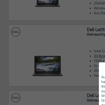
256GB
Window
Gut/Se
Dell Lati
Gebrauchtg
Intel 
33,8c
1920 x
16 GB 
256GB
Window
Au
ha
Ih
zu
Dell Lati
Wa
Gebrauchtg
On