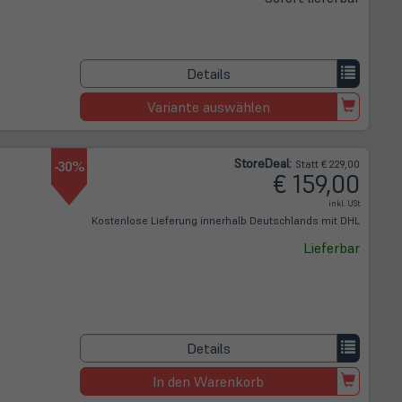
Details
Variante auswählen
Store
Deal
:
-30%
Statt € 229,00
€ 159,00
inkl. USt
Kostenlose Lieferung innerhalb Deutschlands mit DHL
Lieferbar
Details
In den Warenkorb