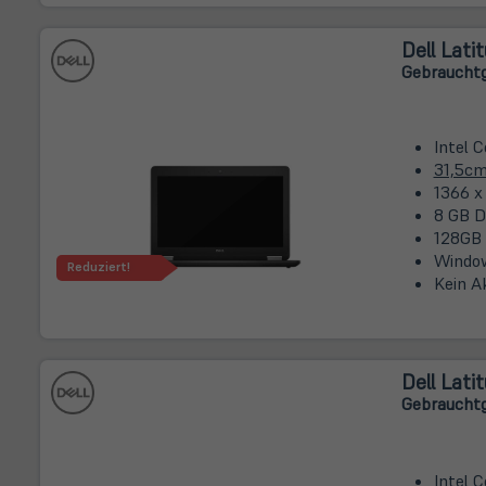
Dell Lati
Gebrauchtg
Intel 
31,5c
1366 x
8 GB D
128GB
Window
Reduziert!
Kein A
Dell Lati
Gebrauchtg
Intel 