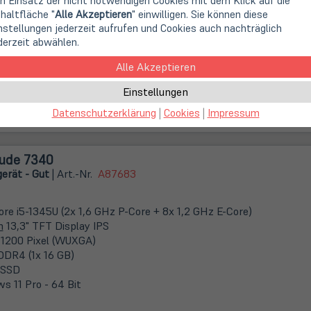
n Einsatz der nicht notwendigen Cookies mit dem Klick auf die
haltfläche "
Alle Akzeptieren
" einwilligen. Sie können diese
Core i5-1345U (2x 1,6 GHz P-Core + 8x 1,2 GHz E-Core)
nstellungen jederzeit aufrufen und Cookies auch nachträglich
m
14,1" TFT Display mit 10-Finger Multitouch
derzeit abwählen.
 1200 Pixel (WUXGA)
Alle Akzeptieren
DDR5 (onBoard / kein Steckplatz)
 SSD
Einstellungen
s 11 Pro - 64 Bit
er Wie Neu
Datenschutzerklärung
|
Cookies
|
Impressum
tude 7340
erät - Gut
| Art.-Nr.
A87683
Core i5-1345U (2x 1,6 GHz P-Core + 8x 1,2 GHz E-Core)
m
13,3" TFT Display IPS
 1200 Pixel (WUXGA)
DDR4 (1x 16 GB)
 SSD
s 11 Pro - 64 Bit