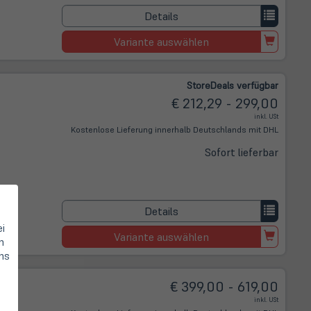
Details
Variante auswählen
Store
Deals
verfügbar
€ 212,29 - 299,00
inkl. USt
Kostenlose Lieferung innerhalb Deutschlands mit DHL
Sofort lieferbar
Details
ei
Variante auswählen
n
hs
€ 399,00 - 619,00
inkl. USt