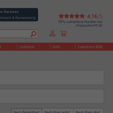
n-Services
(öffne
4.74
/5
bishment & Remarketing
in
95% zufriedene Kunden bei
shopauskunft.de
neue
Tab)
t
Zubehör
Info
Lapstore B2B
Nach Beliebtheit
Nach Preis aufst.
Nach Preis abst.