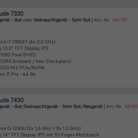
tude 7320
erät - Gut
oder
Gebrauchtgerät - Sehr Gut
| Art.-Nr.
A81781
ore i7-1185G7 (4x 3,0 GHz)
m
13,3" TFT Display IPS
 1080 Pixel (FHD)
DDR4 (onboard / kein Steckplatz)
 SSD M.2 PCIe/NVMe
s 11 Pro - 64 Bit
tude 7430
erät - Gut
/
Gebrauchtgerät - Sehr Gut
/
Neugerät
| Art.-Nr.
A878
ore i5-1245U (2x 1,6 GHz + 8x 1,2 GHz)
m
14" TFT Display IPS mit 10-Finger-Multitouch