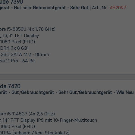
tude 7390
erät - Gut
oder
Gebrauchtgerät - Sehr Gut
| Art.-Nr.
A52097
Core i5-8350U (4x 1,70 GHz)
m
13,3" TFT Display
 1080 Pixel (FHD)
DR4 (1x 8 GB)
 SSD SATA M.2 - 80mm
s 11 Pro - 64 Bit
ude 7420
rät - Gut
/
Gebrauchtgerät - Sehr Gut
/
Gebrauchtgerät - Wie Neu
Core i5-1145G7 (4x 2,6 GHz)
m
14" TFT Display IPS mit 10-Finger-Multitouch
 1080 Pixel (FHD)
DDR4 (onboard / kein Steckplatz)