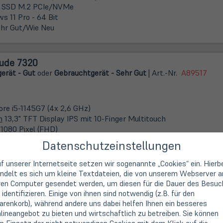
 SSD M.2 PCIe/NVMe
s 11 Pro - 64 Bit
hr Gut/Wie Neu
tude 7320
erät - Gut
oder
Gebrauchtgerät - Sehr Gut
| Art.-Nr.
A89517
Core i5-1145G7 (4x 2,6 GHz)
m
13,3" TFT Display IPS mit 10-Finger Multitouch
 1080 Pixel (FHD)
DDR4 (onboard / kein Steckplatz)
Datenschutzeinstellungen
 SSD M.2 PCIe/NVMe
s 11 Pro - 64 Bit
f unserer Internetseite setzen wir sogenannte „Cookies“ ein. Hierb
ndelt es sich um kleine Textdateien, die von unserem Webserver a
ren Computer gesendet werden, um diesen für die Dauer des Besuc
 identifizieren. Einige von ihnen sind notwendig (z.B. für den
tude 7440
renkorb), während andere uns dabei helfen Ihnen ein besseres
erät - Gut
oder
Gebrauchtgerät - Wie Neu
| Art.-Nr.
A88913
lineangebot zu bieten und wirtschaftlich zu betreiben. Sie können