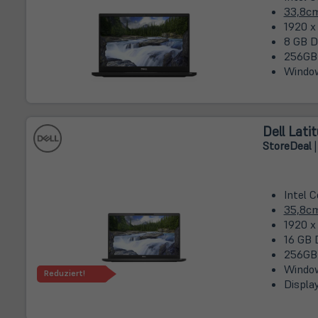
33,8c
1920 x
8 GB D
256GB
Window
Dell Lati
Store
Deal
|
Intel 
35,8c
1920 x
16 GB 
256GB
Window
Reduziert!
Displa