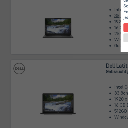
de
Sc
Intel 
Ei
35,8c
je
1920 x
16 GB 
256GB
Window
Gut od
Dell Lati
Gebrauchtg
Intel 
33,8c
1920 x
16 GB 
512GB
Window