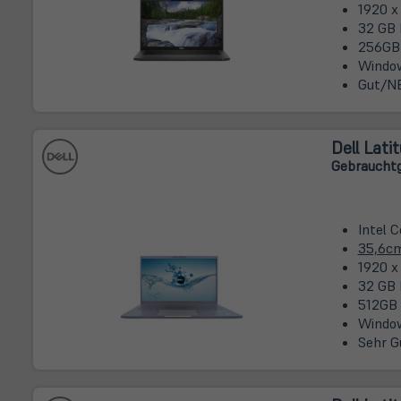
1920 x
32 GB 
256GB
Window
Gut/NE
Dell Lati
Gebrauchtg
Intel C
35,6c
1920 x
32 GB 
512GB 
Window
Sehr G