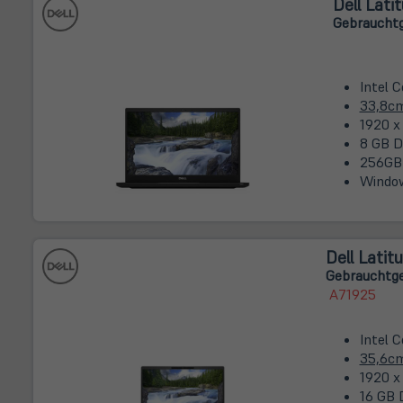
Dell Lati
Gebrauchtg
Intel 
33,8c
1920 x
8 GB D
256GB
Window
Dell Latit
Gebrauchtge
A71925
Intel 
35,6c
1920 x
16 GB 