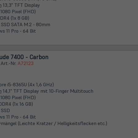
m
13,3" TFT Display
 1080 Pixel (FHD)
DR4 (1x 8 GB)
 SSD SATA M.2 - 80mm
s 11 Pro - 64 Bit
tude 7400 - Carbon
 Art.-Nr.
A72123
Core i5-8365U (4x 1,6 GHz)
m
14,1" TFT Display mit 10-Finger Multitouch
 1080 Pixel (FHD)
DDR4 (1x 16 GB)
 SSD
s 11 Pro - 64 Bit
ymängel (Leichte Kratzer / Helligkeitsflecken etc.)