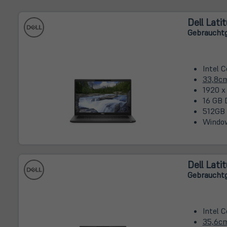
Dell Lati
Gebrauchtg
Intel C
33,8c
1920 x
16 GB 
512GB
Window
Dell Lati
Gebrauchtg
Intel C
35,6c