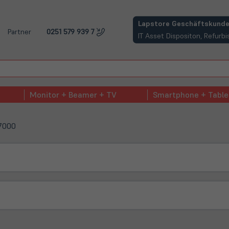
(öffnet in neuem Tab)
Lapstore Geschäftskunde
Partner
0251 579 939 7
IT Asset Dispositon, Refur
Monitor + Beamer + TV
Smartphone + Table
 7000