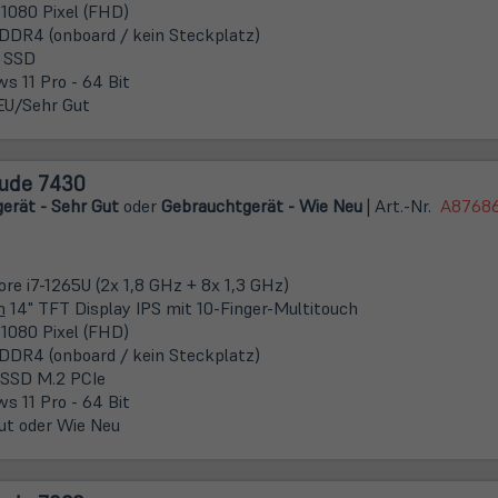
 1080 Pixel (FHD)
DDR4 (onboard / kein Steckplatz)
 SSD
s 11 Pro - 64 Bit
U/Sehr Gut
tude 7430
erät - Sehr Gut
oder
Gebrauchtgerät - Wie Neu
| Art.-Nr.
A8768
ore i7-1265U (2x 1,8 GHz + 8x 1,3 GHz)
m
14" TFT Display IPS mit 10-Finger-Multitouch
 1080 Pixel (FHD)
DDR4 (onboard / kein Steckplatz)
SSD M.2 PCIe
s 11 Pro - 64 Bit
ut oder Wie Neu