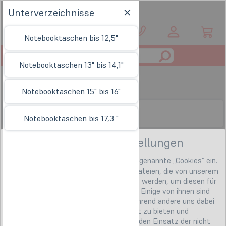
Unterverzeichnisse
DE
Notebooktaschen bis 12,5"
Toggle
Notebooktaschen 13" bis 14,1"
navigation
Notebook Taschen
Notebooktaschen 15" bis 16"
Unterverzeichnisse
Notebooktaschen bis 17,3 "
Datenschutzeinstellungen
Auf unserer Internetseite setzen wir sogenannte „Cookies“ ein.
Hierbei handelt es sich um kleine Textdateien, die von unserem
Webserver an Ihren Computer gesendet werden, um diesen für
die Dauer des Besuchs zu identifizieren. Einige von ihnen sind
notwendig (z.B. für den Warenkorb), während andere uns dabei
helfen Ihnen ein besseres Onlineangebot zu bieten und
wirtschaftlich zu betreiben. Sie können den Einsatz der nicht