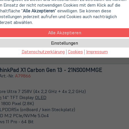
n Einsatz der nicht notwendigen Cookies mit dem Klick auf die
haltfläche "
Alle Akzeptieren
" einwilligen. Sie können diese
Core Ultra 7 258V (4x 2,2 GHz + 4x 2,2 GHz)
nstellungen jederzeit aufrufen und Cookies auch nachträglich
m
14" TFT Display IPS mit 10-Finger-Multitouch
derzeit abwählen.
 1200 Pixel (WUXGA)
Alle Akzeptieren
LPDDR5x (onBoard / kein Steckplatz)
D M.2 PCIe/NVMe 5.0x4
Einstellungen
s 11 Pro - 64 Bit
Datenschutzerklärung
|
Cookies
|
Impressum
hinkPad X1 Carbon Gen 13 - 21NS00MMGE
Art.-Nr.
A79866
Core Ultra 7 258V (4x 2,2 GHz + 4x 2,2 GHz)
m
14" TFT Display
OLED
1800 Pixel (2.8K)
LPDDR5x (onBoard / kein Steckplatz)
D M.2 PCIe/NVMe 5.0x4
s 11 Pro - 64 Bit