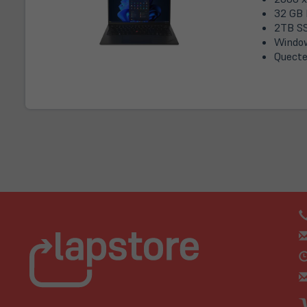
32 GB 
2TB S
Window
Quecte