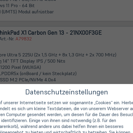
s 11 Pro - 64 Bit
(UMTS) Modul aufrüstbar
hinkPad X1 Carbon Gen 13 - 21NX00F3GE
Art.-Nr.
A79832
Core Ultra 5 225U (2x 1,5 GHz + 8x 1,3 GHz + 2x 700 MHz)
m
14" TFT Display IPS / 500 Nits
 1200 Pixel (WUXGA)
LPDDR5x (onBoard / kein Steckplatz)
 SSD M.2 PCIe/NVMe 4.0x4
s 11 Pro - 64 Bit
Datenschutzeinstellungen
el EM160R-GL WWAN (LTE)
f unserer Internetseite setzen wir sogenannte „Cookies“ ein. Hierb
ndelt es sich um kleine Textdateien, die von unserem Webserver a
ren Computer gesendet werden, um diesen für die Dauer des Besuc
 identifizieren. Einige von ihnen sind notwendig (z.B. für den
hinkPad X1 Carbon Gen 13 - 21NS00MLGE
renkorb), während andere uns dabei helfen Ihnen ein besseres
lineangebot zu bieten und wirtschaftlich zu betreiben. Sie können
Art.-Nr.
A79862