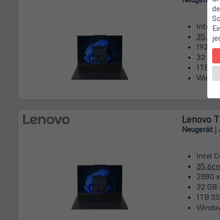
de
Sc
Intel 
Ei
35,6c
je
1920 x
32 GB 
1TB SS
Window
Lenovo T
Neugerät
| 
Intel 
35,6c
2880 x 
32 GB 
1TB SS
Window