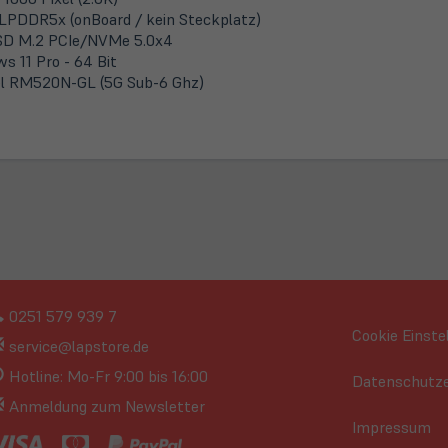
LPDDR5x (onBoard / kein Steckplatz)
SD M.2 PCIe/NVMe 5.0x4
s 11 Pro - 64 Bit
l RM520N-GL (5G Sub-6 Ghz)
0251 579 939 7
Cookie Einste
service@lapstore.de
Hotline: Mo-Fr 9:00 bis 16:00
Datenschutze
Anmeldung zum Newsletter
Impressum