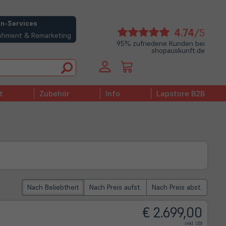
n-Services
(öffne
4.74
/5
bishment & Remarketing
in
95% zufriedene Kunden bei
shopauskunft.de
neue
Tab)
t
Zubehör
Info
Lapstore B2B
Nach Beliebtheit
Nach Preis aufst.
Nach Preis abst.
€ 2.699,00
inkl. USt