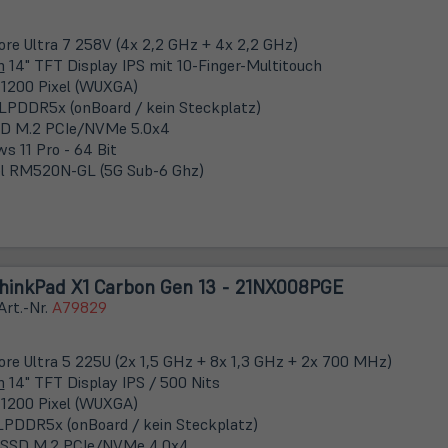
Core Ultra 7 258V (4x 2,2 GHz + 4x 2,2 GHz)
m
14" TFT Display IPS mit 10-Finger-Multitouch
 1200 Pixel (WUXGA)
LPDDR5x (onBoard / kein Steckplatz)
D M.2 PCIe/NVMe 5.0x4
s 11 Pro - 64 Bit
l RM520N-GL (5G Sub-6 Ghz)
hinkPad X1 Carbon Gen 13 - 21NX008PGE
Art.-Nr.
A79829
Core Ultra 5 225U (2x 1,5 GHz + 8x 1,3 GHz + 2x 700 MHz)
m
14" TFT Display IPS / 500 Nits
 1200 Pixel (WUXGA)
LPDDR5x (onBoard / kein Steckplatz)
 SSD M.2 PCIe/NVMe 4.0x4