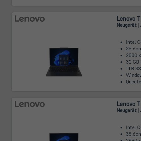
Lenovo T
Neugerät
| 
Intel 
35,6c
2880 x 
32 GB 
1TB SS
Window
Quecte
Lenovo T
Neugerät
| 
Intel 
35,6c
2880 x 