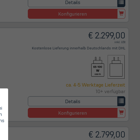
Details
Konfigurieren
€ 2.299,00
inkl. USt
Kostenlose Lieferung innerhalb Deutschlands mit DHL
ca. 4-5 Werktage Lieferzeit
10+ verfügbar
Details
ei
Konfigurieren
n
hs
€ 2.799,00