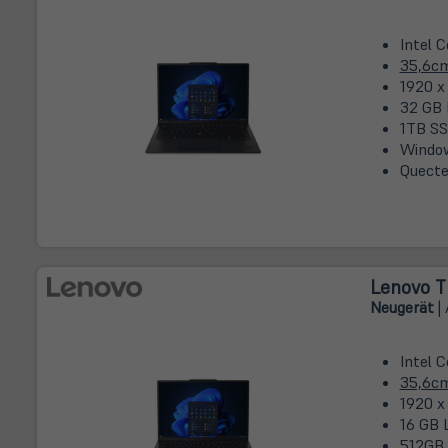
Intel 
35,6c
1920 x
32 GB 
1TB SS
Window
Quecte
Lenovo T
Neugerät
| 
Intel 
35,6c
1920 x
16 GB 
512GB