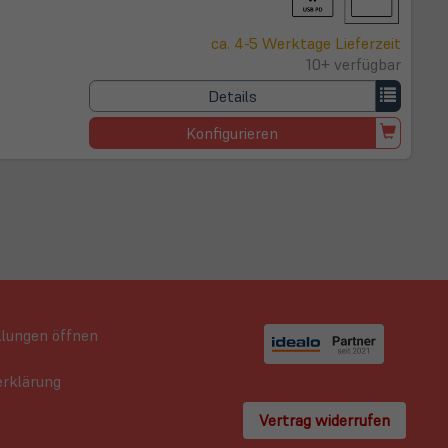
ca. 4-5 Werktage Lieferzeit
10+ verfügbar
Details
Konfigurieren
llungen öffnen
rklärung
Vertrag widerrufen