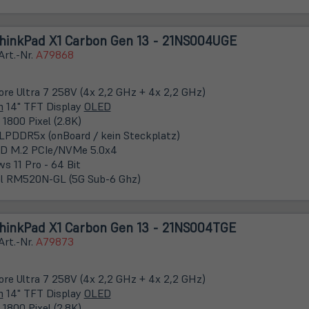
hinkPad X1 Carbon Gen 13 - 21NS004UGE
Art.-Nr.
A79868
Core Ultra 7 258V (4x 2,2 GHz + 4x 2,2 GHz)
m
14" TFT Display
OLED
1800 Pixel (2.8K)
LPDDR5x (onBoard / kein Steckplatz)
D M.2 PCIe/NVMe 5.0x4
s 11 Pro - 64 Bit
l RM520N-GL (5G Sub-6 Ghz)
hinkPad X1 Carbon Gen 13 - 21NS004TGE
Art.-Nr.
A79873
Core Ultra 7 258V (4x 2,2 GHz + 4x 2,2 GHz)
m
14" TFT Display
OLED
1800 Pixel (2.8K)