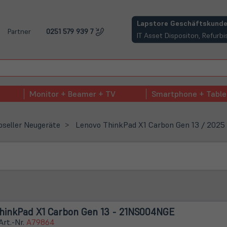
(öffnet in neuem Tab)
Lapstore Geschäftskunde
Partner
0251 579 939 7
IT Asset Dispositon, Refur
Monitor + Beamer + TV
Smartphone + Table
seller Neugeräte
Lenovo ThinkPad X1 Carbon Gen 13 / 2025
hinkPad X1 Carbon Gen 13 - 21NS004NGE
Art.-Nr.
A79864