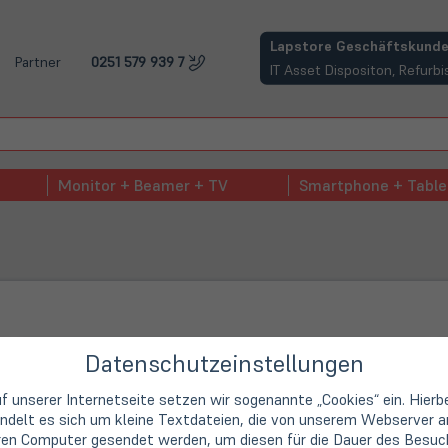
(öffnet in neuem Tab)
Lapstore Geschäftskunde
Partner
0251 579 939 7
IT Asset Dispositon, Refur
Monitor + Beamer + TV
Smartphone + Table
Datenschutzeinstellungen
f unserer Internetseite setzen wir sogenannte „Cookies“ ein. Hierb
ndelt es sich um kleine Textdateien, die von unserem Webserver a
ren Computer gesendet werden, um diesen für die Dauer des Besuc