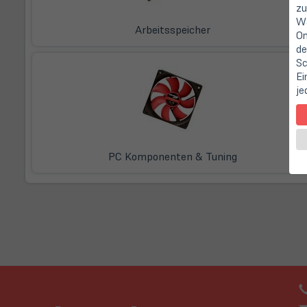
zu
Wa
Arbeitsspeicher
On
de
Sc
Ei
je
PC Komponenten & Tuning