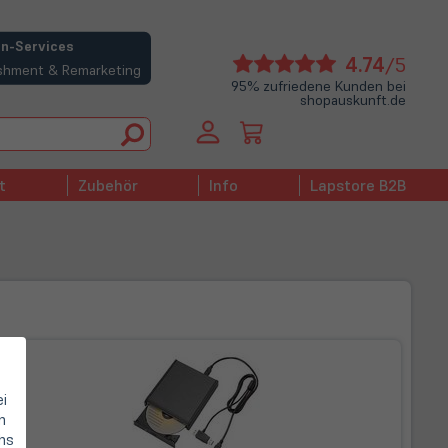
n-Services
(öffne
4.74
/5
bishment & Remarketing
in
95% zufriedene Kunden bei
shopauskunft.de
neue
Tab)
t
Zubehör
Info
Lapstore B2B
ei
n
hs