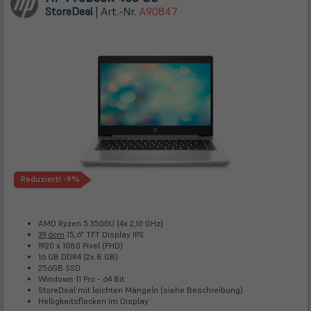
Store
Deal
| Art.-Nr.
A90847
Reduziert!
-9%
AMD Ryzen 5 3500U (4x 2,10 GHz)
39,6cm
15,6" TFT Display IPS
1920 x 1080 Pixel (FHD)
16 GB DDR4 (2x 8 GB)
256GB SSD
Windows 11 Pro - 64 Bit
StoreDeal mit leichten Mängeln (siehe Beschreibung)
Helligkeitsflecken im Display