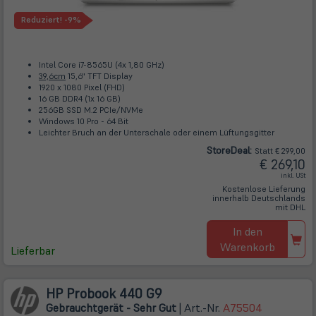
Reduziert!
-9%
Intel Core i7-8565U (4x 1,80 GHz)
39,6cm
15,6" TFT Display
1920 x 1080 Pixel (FHD)
16 GB DDR4 (1x 16 GB)
256GB SSD M.2 PCIe/NVMe
Windows 10 Pro - 64 Bit
Leichter Bruch an der Unterschale oder einem Lüftungsgitter
Store
Deal
:
Statt € 299,00
€ 269,10
inkl. USt
Kostenlose Lieferung
innerhalb Deutschlands
mit DHL
In den
Warenkorb
Lieferbar
HP Probook 440 G9
Gebrauchtgerät - Sehr Gut
| Art.-Nr.
A75504