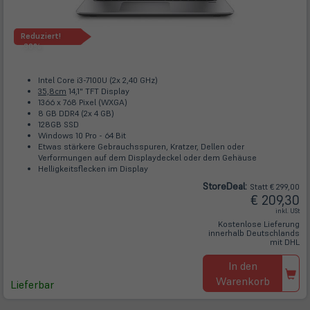
Reduziert!
-30%
Intel Core i3-7100U (2x 2,40 GHz)
35,8cm
14,1" TFT Display
1366 x 768 Pixel (WXGA)
8 GB DDR4 (2x 4 GB)
128GB SSD
Windows 10 Pro - 64 Bit
Etwas stärkere Gebrauchsspuren, Kratzer, Dellen oder
Verformungen auf dem Displaydeckel oder dem Gehäuse
Helligkeitsflecken im Display
Store
Deal
:
Statt € 299,00
€ 209,30
inkl. USt
Kostenlose Lieferung
innerhalb Deutschlands
mit DHL
In den
Warenkorb
Lieferbar