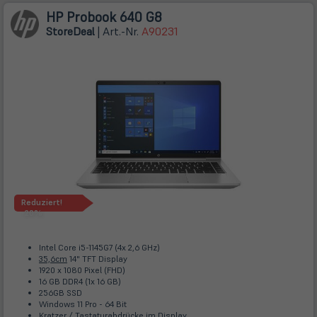
HP Probook 640 G8
Store
Deal
| Art.-Nr.
A90231
Reduziert!
-20%
Intel Core i5-1145G7 (4x 2,6 GHz)
35,6cm
14" TFT Display
1920 x 1080 Pixel (FHD)
16 GB DDR4 (1x 16 GB)
256GB SSD
Windows 11 Pro - 64 Bit
Kratzer / Tastaturabdrücke im Display