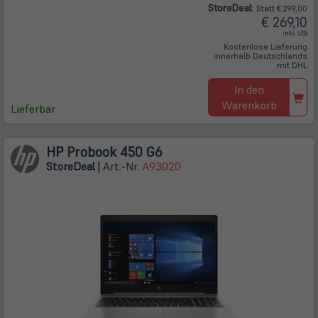
Store
Deal
:
Statt € 299,00
€ 269,10
inkl. USt
Kostenlose Lieferung
innerhalb Deutschlands
mit DHL
In den
Warenkorb
Lieferbar
HP Probook 450 G6
Store
Deal
| Art.-Nr.
A93020