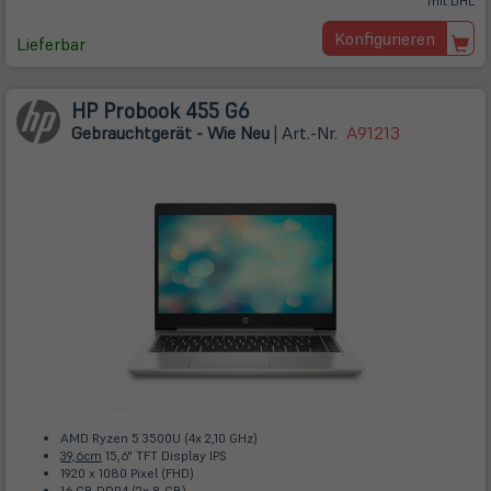
mit DHL
Konfigurieren
Lieferbar
HP Probook 455 G6
Gebrauchtgerät - Wie Neu
| Art.-Nr.
A91213
AMD Ryzen 5 3500U (4x 2,10 GHz)
39,6cm
15,6" TFT Display IPS
1920 x 1080 Pixel (FHD)
16 GB DDR4 (2x 8 GB)