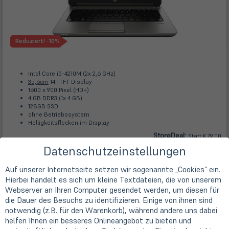
Reduziert!
-10%
Intel Core i5-4210M (2x 2,6 GHz)
35,6cm
14" TFT Display
1600 x 900 Pixel (HD+)
4 GB DDR3 (1x 4 GB)
128GB SSD
ohne Betriebssystem
Helligkeitsflecken im Display
Store
Deal
:
Statt € 79,00
€ 71,10
Datenschutzeinstellungen
inkl. USt
Kostenlose Lieferung
Auf unserer Internetseite setzen wir sogenannte „Cookies“ ein.
innerhalb Deutschlands
mit DHL
Hierbei handelt es sich um kleine Textdateien, die von unserem
Webserver an Ihren Computer gesendet werden, um diesen für
In den
die Dauer des Besuchs zu identifizieren. Einige von ihnen sind
Warenkorb
Lieferbar
notwendig (z.B. für den Warenkorb), während andere uns dabei
helfen Ihnen ein besseres Onlineangebot zu bieten und