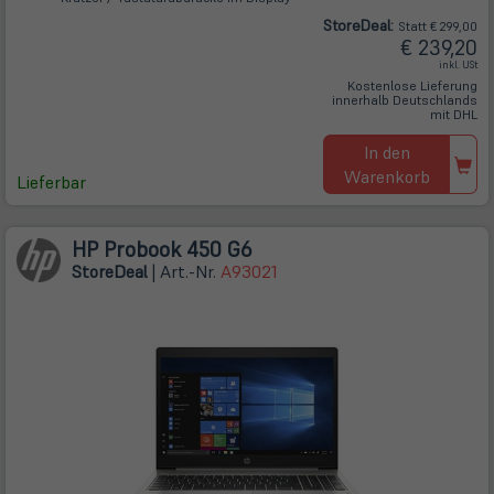
Store
Deal
:
Statt € 299,00
€ 239,20
inkl. USt
Kostenlose Lieferung
innerhalb Deutschlands
mit DHL
In den
Warenkorb
Lieferbar
HP Probook 450 G6
Store
Deal
| Art.-Nr.
A93021