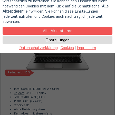
wirtschaftlich zu betreiben. Sie können den Einsatz der nicht
HP Probook 640 G1
notwendigen Cookies mit dem Klick auf die Schaltfläche "
Alle
Store
Deal
| Art.-Nr.
A92248
Akzeptieren
" einwilligen. Sie können diese Einstellungen
jederzeit aufrufen und Cookies auch nachträglich jederzeit
abwählen.
Alle Akzeptieren
Einstellungen
Datenschutzerklärung
|
Cookies
|
Impressum
Reduziert!
-10%
Intel Core i5-4200M (2x 2,5 GHz)
35,6cm
14" TFT Display
1600 x 900 Pixel (HD+)
8 GB DDR3 (2x 4 GB)
128GB SSD
ohne Betriebssystem
Kein Akku im Lieferumfang