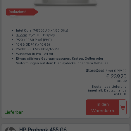
Reduziert!
-20%
Intel Core i7-8565U (4x 1,80 GHz)
39,6cm
15,6" TFT Display
1920 x 1080 Pixel (FHD)
16 GB DDR4 (1x 16 GB)
256GB SSD M.2 PCIe/NVMe
Windows 10 Pro - 64 Bit
Etwas stärkere Gebrauchsspuren, Kratzer, Dellen oder
Verformungen auf dem Displaydeckel oder dem Gehäuse
Store
Deal
:
Statt € 299,00
€ 239,20
inkl. USt
Kostenlose Lieferung
innerhalb Deutschlands
mit DHL
In den
Warenkorb
Lieferbar
HP Probook 455 G6