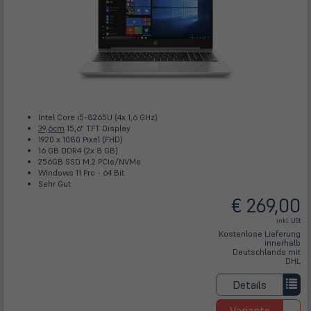
Intel Core i5-8265U (4x 1,6 GHz)
39,6cm
15,6" TFT Display
1920 x 1080 Pixel (FHD)
16 GB DDR4 (2x 8 GB)
256GB SSD M.2 PCIe/NVMe
Windows 11 Pro - 64 Bit
Sehr Gut
€ 269,00
inkl. USt
Kostenlose Lieferung
innerhalb
Deutschlands mit
DHL
Details
Variante