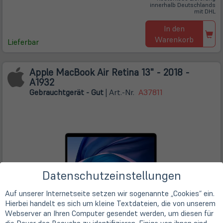
innerhalb Deutschlands
mit DHL
In den
Warenkorb
Lieferbar
Apple MacBook Air Retina 13" - 2018 -
A1932
Gebrauchtgerät - Gut
| Art.-Nr.
A37811
Datenschutzeinstellungen
Auf unserer Internetseite setzen wir sogenannte „Cookies“ ein.
Hierbei handelt es sich um kleine Textdateien, die von unserem
Webserver an Ihren Computer gesendet werden, um diesen für