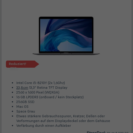
Reduziert!
-25%
Intel Core i5-8210Y (2x 1,6Ghz)
33,8cm
13,3" Retina TFT Display
2560 x 1600 Pixel (WQXGA)
16 GB LPDDR3 (onBoard / kein Steckplatz)
256GB SSD
Mac OS
Space Grau
Etwas stärkere Gebrauchsspuren, Kratzer, Dellen oder
Verformungen auf dem Displaydeckel oder dem Gehäuse
Verfärbung durch einen Aufkleber