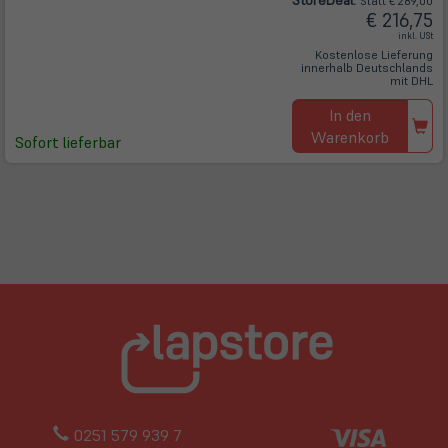
Store
Deal
:
Statt € 289,00
€ 216,75
inkl. USt
Kostenlose Lieferung
innerhalb Deutschlands
mit DHL
In den
Warenkorb
Sofort lieferbar
0251 579 939 7