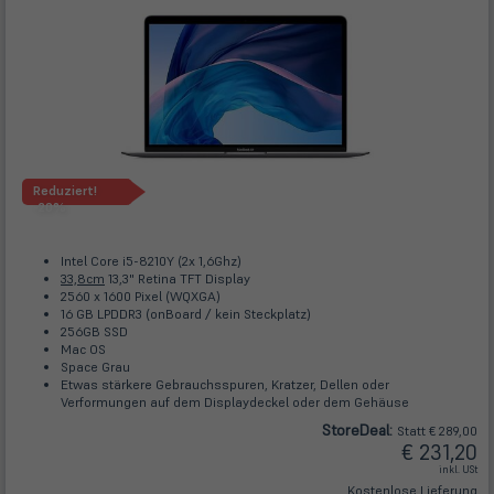
Reduziert!
-20%
Intel Core i5-8210Y (2x 1,6Ghz)
33,8cm
13,3" Retina TFT Display
2560 x 1600 Pixel (WQXGA)
16 GB LPDDR3 (onBoard / kein Steckplatz)
256GB SSD
Mac OS
Space Grau
Etwas stärkere Gebrauchsspuren, Kratzer, Dellen oder
Verformungen auf dem Displaydeckel oder dem Gehäuse
Store
Deal
:
Statt € 289,00
€ 231,20
inkl. USt
Kostenlose Lieferung