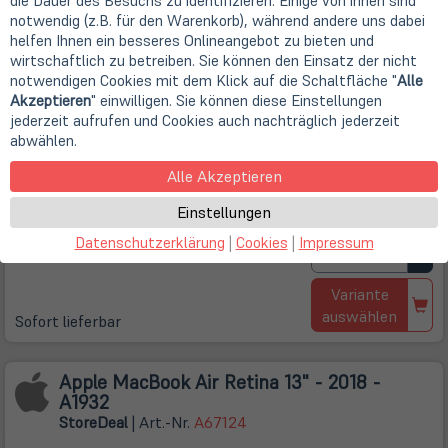
die Dauer des Besuchs zu identifizieren. Einige von ihnen sind
Intel Core i5-8210Y (2x 1,6Ghz)
notwendig (z.B. für den Warenkorb), während andere uns dabei
33,8cm
13,3" Retina TFT Display
helfen Ihnen ein besseres Onlineangebot zu bieten und
2560 x 1600 Pixel (WQXGA)
wirtschaftlich zu betreiben. Sie können den Einsatz der nicht
16 GB LPDDR3 (onBoard / kein Steckplatz)
notwendigen Cookies mit dem Klick auf die Schaltfläche "
Alle
256GB SSD
Mac OS
Akzeptieren
" einwilligen. Sie können diese Einstellungen
Space Grau
jederzeit aufrufen und Cookies auch nachträglich jederzeit
€ 249,00
abwählen.
inkl. USt
Alle Akzeptieren
Kostenlose Lieferung
innerhalb
Einstellungen
Deutschlands mit
DHL
Datenschutzerklärung
|
Cookies
|
Impressum
Details
Variante
auswählen
Sofort lieferbar
Apple MacBook Air Retina 13" - 2018 -
A1932
Store
Deal
| Art.-Nr.
A67124