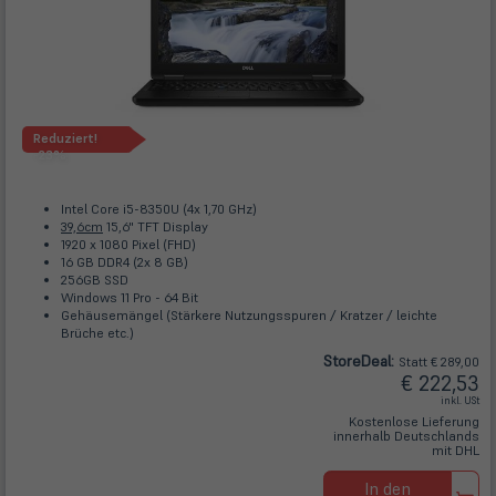
Reduziert!
-23%
Intel Core i5-8350U (4x 1,70 GHz)
39,6cm
15,6" TFT Display
1920 x 1080 Pixel (FHD)
16 GB DDR4 (2x 8 GB)
256GB SSD
Windows 11 Pro - 64 Bit
Gehäusemängel (Stärkere Nutzungsspuren / Kratzer / leichte
Brüche etc.)
Store
Deal
:
Statt € 289,00
€ 222,53
inkl. USt
Kostenlose Lieferung
innerhalb Deutschlands
mit DHL
In den