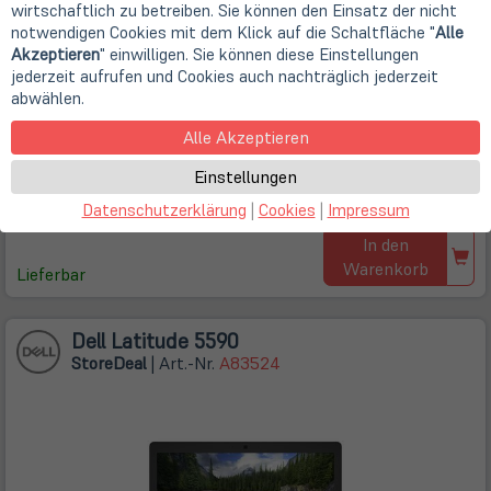
1920 x 1080 Pixel (FHD)
wirtschaftlich zu betreiben. Sie können den Einsatz der nicht
8 GB DDR4 (1x 8 GB)
notwendigen Cookies mit dem Klick auf die Schaltfläche "
Alle
256GB SSD M.2 PCIe/NVMe
Akzeptieren
" einwilligen. Sie können diese Einstellungen
Windows 10 Pro - 64 Bit
Gehäusemängel (Stärkere Nutzungsspuren / Kratzer / leichte
jederzeit aufrufen und Cookies auch nachträglich jederzeit
Brüche etc.)
abwählen.
Store
Deal
:
Statt € 199,00
Alle Akzeptieren
€ 153,23
inkl. USt
Einstellungen
Kostenlose Lieferung
innerhalb Deutschlands
mit DHL
Datenschutzerklärung
|
Cookies
|
Impressum
In den
Warenkorb
Lieferbar
Dell Latitude 5590
Store
Deal
| Art.-Nr.
A83524