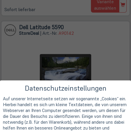
Variante
auswählen
Sofort lieferbar
Dell Latitude 5590
Store
Deal
| Art.-Nr.
A90142
Datenschutzeinstellungen
Auf unserer Internetseite setzen wir sogenannte „Cookies“ ein.
Hierbei handelt es sich um kleine Textdateien, die von unserem
Reduziert!
-23%
Webserver an Ihren Computer gesendet werden, um diesen für
die Dauer des Besuchs zu identifizieren. Einige von ihnen sind
notwendig (z.B. für den Warenkorb), während andere uns dabei
Intel Core i5-7300U (2x 2,60 GHz)
39,6cm
15,6" TFT Display
helfen Ihnen ein besseres Onlineangebot zu bieten und