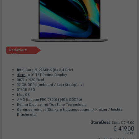
Reduziert!
-23%
Intel Core i9-9980HK (8x 2,4 GHz)
41cm
16,0" TFT Retina Display
3072 x 1920 Pixel
32 GB DDR4 (onboard / kein Steckplatz)
512GB SSD
Mac OS
AMD Radeon PRO 5300M (4GB GDDR6)
Retina Display mit TrueTone Technologie
Gehäusemängel (Stärkere Nutzungsspuren / Kratzer / leichte
Brüche etc.)
Store
Deal
:
Statt € 549,00
€ 419,00
inkl. USt