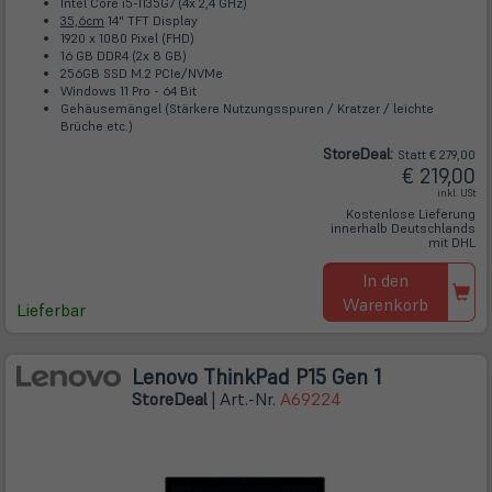
Intel Core i5-1135G7 (4x 2,4 GHz)
35,6cm
14" TFT Display
1920 x 1080 Pixel (FHD)
16 GB DDR4 (2x 8 GB)
256GB SSD M.2 PCIe/NVMe
Windows 11 Pro - 64 Bit
Gehäusemängel (Stärkere Nutzungsspuren / Kratzer / leichte
Brüche etc.)
Store
Deal
:
Statt € 279,00
€ 219,00
inkl. USt
Kostenlose Lieferung
innerhalb Deutschlands
mit DHL
In den
Warenkorb
Lieferbar
Lenovo ThinkPad P15 Gen 1
Store
Deal
| Art.-Nr.
A69224