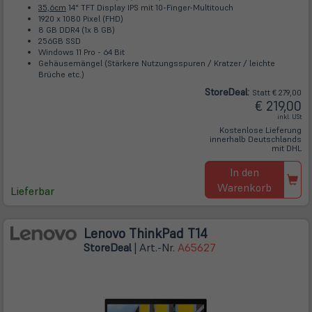
35,6cm
14" TFT Display IPS mit 10-Finger-Multitouch
1920 x 1080 Pixel (FHD)
8 GB DDR4 (1x 8 GB)
256GB SSD
Windows 11 Pro - 64 Bit
Gehäusemängel (Stärkere Nutzungsspuren / Kratzer / leichte
Brüche etc.)
Store
Deal
:
Statt € 279,00
€ 219,00
inkl. USt
Kostenlose Lieferung
innerhalb Deutschlands
mit DHL
In den
Warenkorb
Lieferbar
Lenovo ThinkPad T14
Store
Deal
| Art.-Nr.
A65627