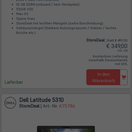
32 GB DDR4 (onboard / kein Steckplatz)
512GB SSD
Mac OS
Space Grau
StoreDeal mit leichten Mängeln (siehe Beschreibung)
Gehäusemängel (Stärkere Nutzungsspuren / Kratzer / leichte
Brüche etc.)
Store
Deal
:
Statt € 499,00
€ 349,00
inkl. USt
Kostenlose Lieferung
innerhalb Deutschlands
mit DHL
In den
Warenkorb
Lieferbar
Dell Latitude 5310
Store
Deal
| Art.-Nr.
A75786