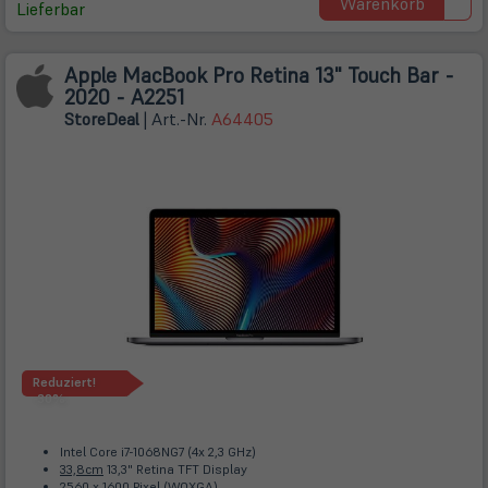
Warenkorb
Lieferbar
Apple MacBook Pro Retina 13" Touch Bar -
2020 - A2251
Store
Deal
| Art.-Nr.
A64405
Reduziert!
-30%
Intel Core i7-1068NG7 (4x 2,3 GHz)
33,8cm
13,3" Retina TFT Display
2560 x 1600 Pixel (WQXGA)