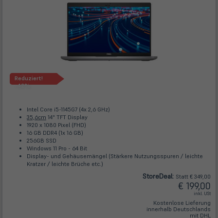
Reduziert!
-42%
Intel Core i5-1145G7 (4x 2,6 GHz)
35,6cm
14" TFT Display
1920 x 1080 Pixel (FHD)
16 GB DDR4 (1x 16 GB)
256GB SSD
Windows 11 Pro - 64 Bit
Display- und Gehäusemängel (Stärkere Nutzungsspuren / leichte
Kratzer / leichte Brüche etc.)
Store
Deal
:
Statt € 349,00
€ 199,00
inkl. USt
Kostenlose Lieferung
innerhalb Deutschlands
mit DHL