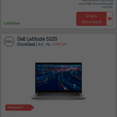
Kostenlose Lieferung
innerhalb Deutschlands
mit DHL
In den
Warenkorb
Lieferbar
Dell Latitude 5320
Store
Deal
| Art.-Nr.
A78769
Reduziert!
-43%