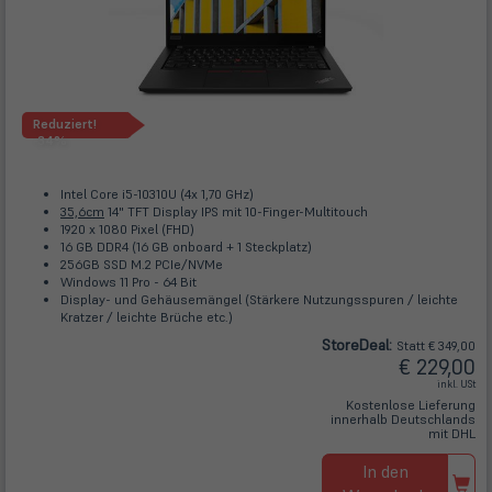
Reduziert!
-34%
Intel Core i5-10310U (4x 1,70 GHz)
35,6cm
14" TFT Display IPS mit 10-Finger-Multitouch
1920 x 1080 Pixel (FHD)
16 GB DDR4 (16 GB onboard + 1 Steckplatz)
256GB SSD M.2 PCIe/NVMe
Windows 11 Pro - 64 Bit
Display- und Gehäusemängel (Stärkere Nutzungsspuren / leichte
Kratzer / leichte Brüche etc.)
Store
Deal
:
Statt € 349,00
€ 229,00
inkl. USt
Kostenlose Lieferung
innerhalb Deutschlands
mit DHL
In den