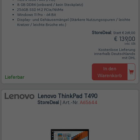
8 GB DDR4 (onboard / kein Steckplatz)
256GB SSD M.2 PCIe/NVMe
Windows 11 Pro - 64 Bit
Display- und Gehäusemängel (Stärkere Nutzungsspuren / leichte
Kratzer / leichte Brüche etc.)
Store
Deal
:
Statt € 269,00
€ 139,00
inkl. USt
Kostenlose Lieferung
innerhalb Deutschlands
mit DHL
In den
Warenkorb
Lieferbar
Lenovo ThinkPad T490
Store
Deal
| Art.-Nr.
A65644