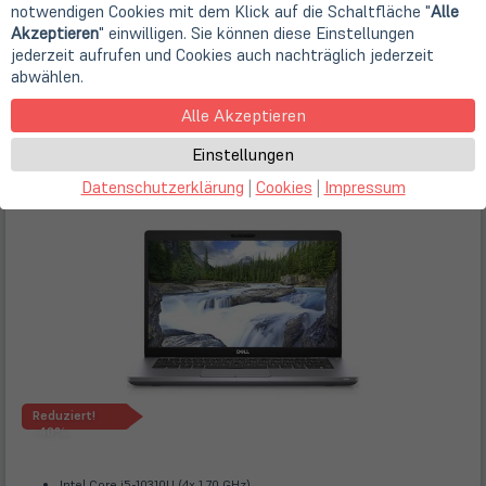
notwendigen Cookies mit dem Klick auf die Schaltfläche "
Alle
Akzeptieren
" einwilligen. Sie können diese Einstellungen
In den
jederzeit aufrufen und Cookies auch nachträglich jederzeit
Warenkorb
Lieferbar
abwählen.
Alle Akzeptieren
Dell Latitude 5410
Store
Deal
| Art.-Nr.
A63131
Einstellungen
Datenschutzerklärung
|
Cookies
|
Impressum
Reduziert!
-40%
Intel Core i5-10310U (4x 1,70 GHz)