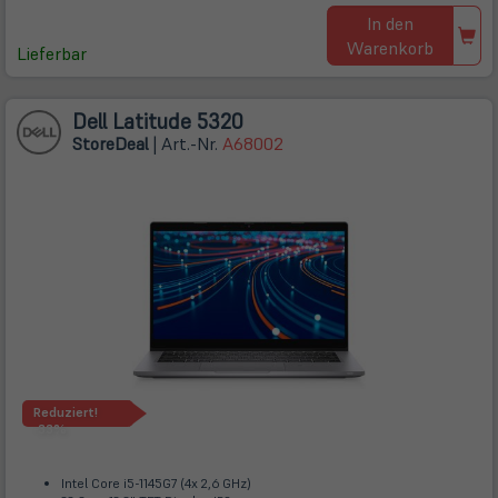
In den
Warenkorb
Lieferbar
Dell Latitude 5320
Store
Deal
| Art.-Nr.
A68002
Reduziert!
-33%
Intel Core i5-1145G7 (4x 2,6 GHz)