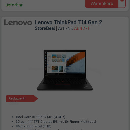
Warenkorb
Lieferbar
Lenovo ThinkPad T14 Gen 2
Store
Deal
| Art.-Nr.
A84271
Reduziert!
-22%
Intel Core i5-1135G7 (4x 2,4 GHz)
35,6cm
14" TFT Display IPS mit 10-Finger-Multitouch
1920 x 1080 Pixel (FHD)