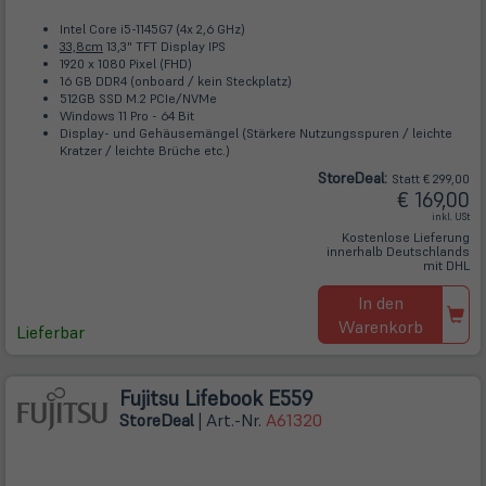
Intel Core i5-1145G7 (4x 2,6 GHz)
33,8cm
13,3" TFT Display IPS
1920 x 1080 Pixel (FHD)
16 GB DDR4 (onboard / kein Steckplatz)
512GB SSD M.2 PCIe/NVMe
Windows 11 Pro - 64 Bit
Display- und Gehäusemängel (Stärkere Nutzungsspuren / leichte
Kratzer / leichte Brüche etc.)
Store
Deal
:
Statt € 299,00
€ 169,00
inkl. USt
Kostenlose Lieferung
innerhalb Deutschlands
mit DHL
In den
Warenkorb
Lieferbar
Fujitsu Lifebook E559
Store
Deal
| Art.-Nr.
A61320