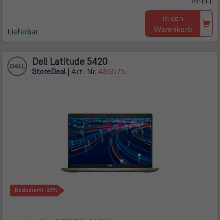
mit DHL
In den
Warenkorb
Lieferbar
Dell Latitude 5420
Store
Deal
| Art.-Nr.
A85575
Reduziert!
-21%