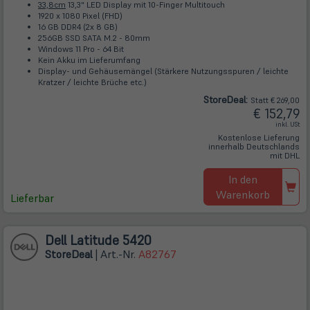
33,8cm
13,3" LED Display mit 10-Finger Multitouch
1920 x 1080 Pixel (FHD)
16 GB DDR4 (2x 8 GB)
256GB SSD SATA M.2 - 80mm
Windows 11 Pro - 64 Bit
Kein Akku im Lieferumfang
Display- und Gehäusemängel (Stärkere Nutzungsspuren / leichte
Kratzer / leichte Brüche etc.)
Store
Deal
:
Statt € 269,00
€ 152,79
inkl. USt
Kostenlose Lieferung
innerhalb Deutschlands
mit DHL
In den
Warenkorb
Lieferbar
Dell Latitude 5420
Store
Deal
| Art.-Nr.
A82767