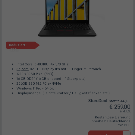
Reduziert!
-25%
Intel Core i5-10310U (4x 1,70 GHz)
35,6cm
14" TFT Display IPS mit 10-Finger-Multitouch
1920 x 1080 Pixel (FHD)
16 GB DDR4 (16 GB onboard + 1 Steckplatz)
256GB SSD M.2 PCIe/NVMe
Windows 11 Pro - 64 Bit
Displaymängel (Leichte Kratzer / Helligkeitsflecken etc.)
Store
Deal
:
Statt € 349,00
€ 259,00
inkl. USt
Kostenlose Lieferung
innerhalb Deutschlands
mit DHL