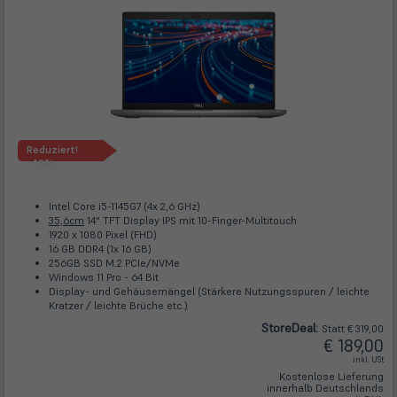
Reduziert!
-40%
Intel Core i5-1145G7 (4x 2,6 GHz)
35,6cm
14" TFT Display IPS mit 10-Finger-Multitouch
1920 x 1080 Pixel (FHD)
16 GB DDR4 (1x 16 GB)
256GB SSD M.2 PCIe/NVMe
Windows 11 Pro - 64 Bit
Display- und Gehäusemängel (Stärkere Nutzungsspuren / leichte
Kratzer / leichte Brüche etc.)
Store
Deal
:
Statt € 319,00
€ 189,00
inkl. USt
Kostenlose Lieferung
innerhalb Deutschlands