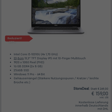
Reduziert!
-40%
Intel Core i5-10310U (4x 1,70 GHz)
33,8cm
13,3" TFT Display IPS mit 10-Finger Multitouch
1920 x 1080 Pixel (FHD)
16 GB DDR4 (2x 8 GB)
256GB SSD
Windows 11 Pro - 64 Bit
Gehäusemängel (Stärkere Nutzungsspuren / Kratzer / leichte
Brüche etc.)
Store
Deal
:
Statt € 269,00
€ 159,00
inkl. USt
Kostenlose Lieferung
innerhalb Deutschlands
mit DHL