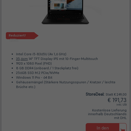
Reduziert!
-23%
Intel Core i5-8365U (4x 1,6 GHz)
35,6cm
14" TFT Display IPS mit 10-Finger-Multitouch
1920 x 1080 Pixel (FHD)
8 GB DDR4 (onboard / 1 Steckplatz frei)
256GB SSD M.2 PCIe/NVMe
Windows 11 Pro - 64 Bit
Gehäusemängel (Stärkere Nutzungsspuren / Kratzer / leichte
Brüche etc.)
Store
Deal
:
Statt € 249,00
€ 191,73
inkl. USt
Kostenlose Lieferung
innerhalb Deutschlands
mit DHL
In den