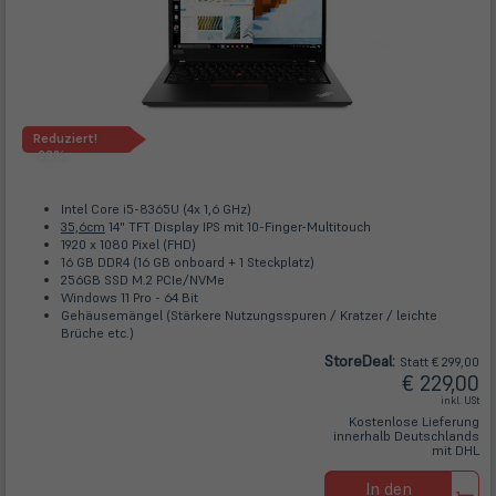
Reduziert!
-23%
Intel Core i5-8365U (4x 1,6 GHz)
35,6cm
14" TFT Display IPS mit 10-Finger-Multitouch
1920 x 1080 Pixel (FHD)
16 GB DDR4 (16 GB onboard + 1 Steckplatz)
256GB SSD M.2 PCIe/NVMe
Windows 11 Pro - 64 Bit
Gehäusemängel (Stärkere Nutzungsspuren / Kratzer / leichte
Brüche etc.)
Store
Deal
:
Statt € 299,00
€ 229,00
inkl. USt
Kostenlose Lieferung
innerhalb Deutschlands
mit DHL
In den