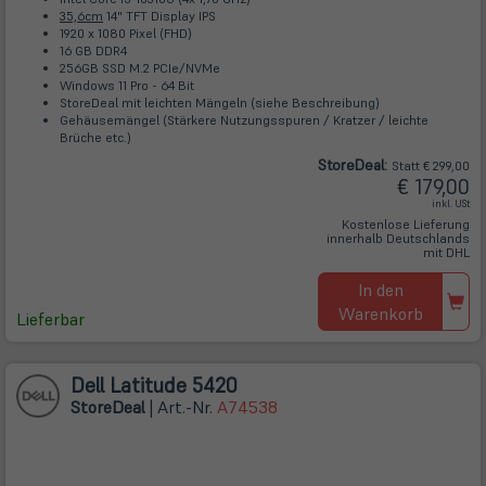
35,6cm
14" TFT Display IPS
1920 x 1080 Pixel (FHD)
16 GB DDR4
256GB SSD M.2 PCIe/NVMe
Windows 11 Pro - 64 Bit
StoreDeal mit leichten Mängeln (siehe Beschreibung)
Gehäusemängel (Stärkere Nutzungsspuren / Kratzer / leichte
Brüche etc.)
Store
Deal
:
Statt € 299,00
€ 179,00
inkl. USt
Kostenlose Lieferung
innerhalb Deutschlands
mit DHL
In den
Warenkorb
Lieferbar
Dell Latitude 5420
Store
Deal
| Art.-Nr.
A74538