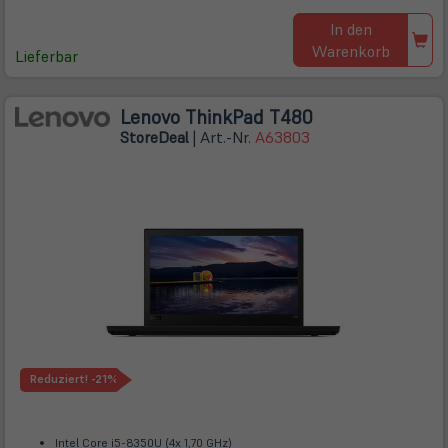
In den
Warenkorb
Lieferbar
Lenovo ThinkPad T480
Store
Deal
| Art.-Nr.
A63803
Reduziert!
-21%
Intel Core i5-8350U (4x 1,70 GHz)