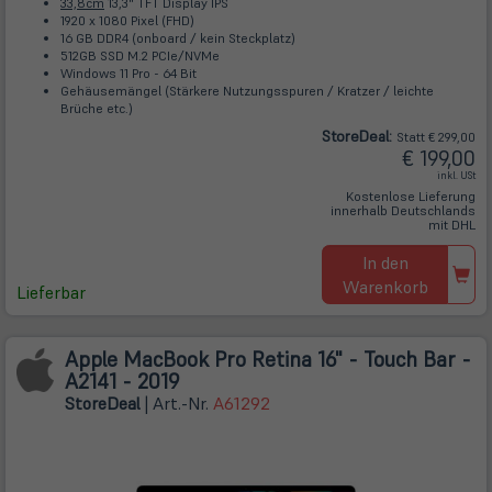
33,8cm
13,3" TFT Display IPS
1920 x 1080 Pixel (FHD)
16 GB DDR4 (onboard / kein Steckplatz)
512GB SSD M.2 PCIe/NVMe
Windows 11 Pro - 64 Bit
Gehäusemängel (Stärkere Nutzungsspuren / Kratzer / leichte
Brüche etc.)
Store
Deal
:
Statt € 299,00
€ 199,00
inkl. USt
Kostenlose Lieferung
innerhalb Deutschlands
mit DHL
In den
Warenkorb
Lieferbar
Apple MacBook Pro Retina 16" - Touch Bar -
A2141 - 2019
Store
Deal
| Art.-Nr.
A61292