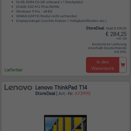
16 GB DDR4 (16 GB onboard + 1 Steckplatz)
256GB SSD M.2 PCIe/NVMe
Windows 11 Pro - 64 Bit
WWAN (UMTS) Modul nicht vorhanden
Displaymängel (Leichte Kratzer / Helligkeitsflecken etc.)
Store
Deal
:
Statt € 379,00
€ 284,25
inkl. USt
Kostenlose Lieferung
innerhalb Deutschlands
mit DHL
In den
Warenkorb
Lieferbar
Lenovo ThinkPad T14
Store
Deal
| Art.-Nr.
A73995