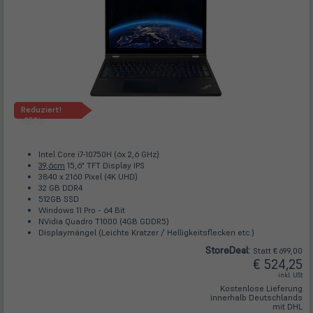
Reduziert!
-25%
Intel Core i7-10750H (6x 2,6 GHz)
39,6cm
15,6" TFT Display IPS
3840 x 2160 Pixel (4K UHD)
32 GB DDR4
512GB SSD
Windows 11 Pro - 64 Bit
NVidia Quadro T1000 (4GB GDDR5)
Displaymängel (Leichte Kratzer / Helligkeitsflecken etc.)
Store
Deal
:
Statt € 699,00
€ 524,25
inkl. USt
Kostenlose Lieferung
innerhalb Deutschlands
mit DHL