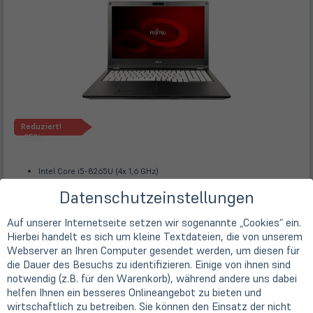
Reduziert!
-25%
Intel Core i5-8265U (4x 1,6 GHz)
39,6cm
15,6" TFT Display
Datenschutzeinstellungen
1920 x 1080 Pixel (FHD)
16 GB DDR4 (2x 8 GB)
512GB SSD M.2
Auf unserer Internetseite setzen wir sogenannte „Cookies“ ein.
Windows 11 Pro - 64 Bit
Hierbei handelt es sich um kleine Textdateien, die von unserem
Displaymängel (Leichte Kratzer / Helligkeitsflecken etc.)
Webserver an Ihren Computer gesendet werden, um diesen für
Store
Deal
:
Statt € 329,00
die Dauer des Besuchs zu identifizieren. Einige von ihnen sind
€ 246,75
notwendig (z.B. für den Warenkorb), während andere uns dabei
inkl. USt
helfen Ihnen ein besseres Onlineangebot zu bieten und
Kostenlose Lieferung
innerhalb Deutschlands
wirtschaftlich zu betreiben. Sie können den Einsatz der nicht
mit DHL