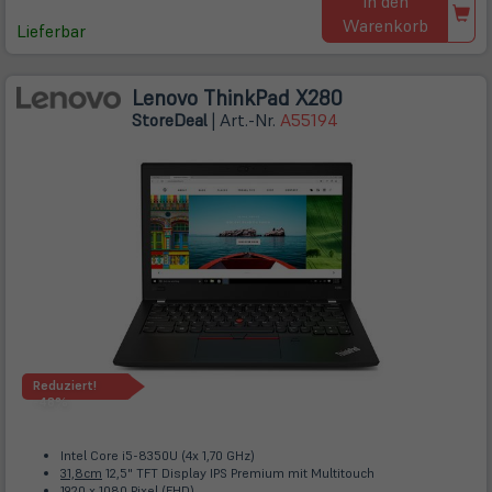
In den
Warenkorb
Lieferbar
Lenovo ThinkPad X280
Store
Deal
| Art.-Nr.
A55194
Reduziert!
-48%
Intel Core i5-8350U (4x 1,70 GHz)
31,8cm
12,5" TFT Display IPS Premium mit Multitouch
1920 x 1080 Pixel (FHD)