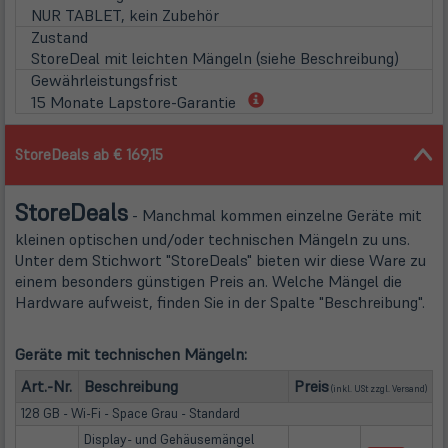
NUR TABLET, kein Zubehör
Zustand
StoreDeal mit leichten Mängeln (siehe Beschreibung)
Gewährleistungsfrist
(öffnet
15 Monate Lapstore-Garantie
in
neuem
StoreDeals ab € 169,15
Tab)
Store
Deals
- Manchmal kommen einzelne Geräte mit
kleinen optischen und/oder technischen Mängeln zu uns.
Unter dem Stichwort "StoreDeals" bieten wir diese Ware zu
einem besonders günstigen Preis an. Welche Mängel die
Hardware aufweist, finden Sie in der Spalte "Beschreibung".
Geräte mit technischen Mängeln:
(öffn
Art.-Nr.
Beschreibung
Preis
(inkl. USt zzgl.
Versand
)
128 GB - Wi-Fi - Space Grau - Standard
Display- und Gehäusemängel