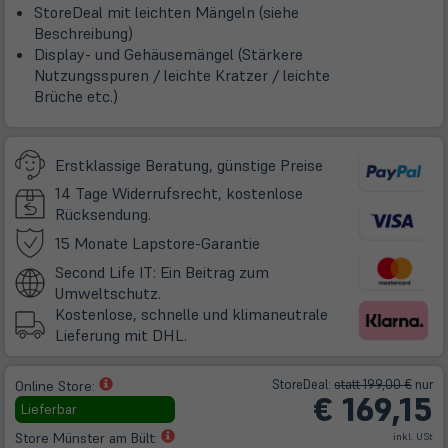
StoreDeal mit leichten Mängeln (siehe
Beschreibung)
Display- und Gehäusemängel (Stärkere
Nutzungsspuren / leichte Kratzer / leichte
Brüche etc.)
Erstklassige Beratung, günstige Preise
14 Tage Widerrufsrecht, kostenlose
Rücksendung.
(öffnet
15 Monate Lapstore-Garantie
in
Second Life IT: Ein Beitrag zum
neuem
Umweltschutz.
Tab)
Kostenlose, schnelle und klimaneutrale
Lieferung mit DHL.
(öffnet
Store
Deal
:
statt 199,00 €
nur
Online Store:
€
169,15
in
Lieferbar
neuem
(öffnet
Store Münster am Bült:
inkl. USt
Tab)