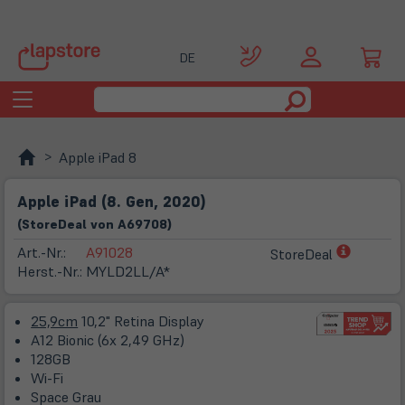
DE
Toggle
navigation
Apple iPad 8
Apple iPad (8. Gen, 2020)
(
Store
Deal
von
A69708
)
(öffnet
Art.-Nr.:
A91028
StoreDeal
in
Herst.-Nr.:
MYLD2LL/A*
neuem
Tab)
25,9cm
10,2" Retina Display
A12 Bionic (6x 2,49 GHz)
128GB
Wi-Fi
Space Grau