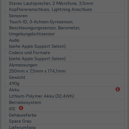
Stereo Lautsprecher, 2 Mikrofone, 3,5mm
Kopfhöreranschluss, Lightning Anschluss
Sensoren
Touch-ID, 3-Achsen Gyrosensor,
Beschleunigungssensor, Barometer,
Umgebungslichtsensor
Audio
(siehe Apple Support Seiten)
Codecs und Formate
(siehe Apple Support Seiten)
Abmessungen
250mm x 7,5mm x 174,1mm
Gewicht
490g
(öff
Akku
in
Lithium-Polymer Akku (32,4Wh)
neu
Betriebssystem
Tab)
(öffnet
iOS
in
Gehäusefarbe
neuem
Space Grau
Tab)
Lieferumfang