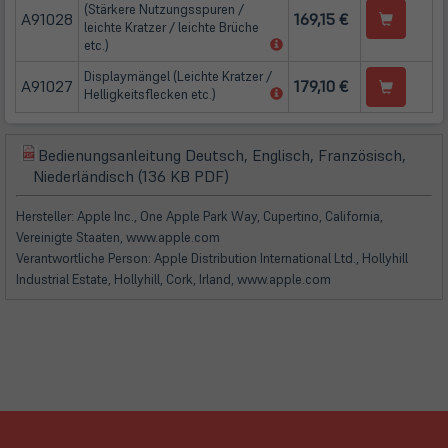
(Stärkere Nutzungsspuren /
A91028
169,15 €
leichte Kratzer / leichte Brüche
(öffnet
etc.)
in
Displaymängel (Leichte Kratzer /
neuem
A91027
179,10 €
(öffnet
Helligkeitsflecken etc.)
Tab)
in
neuem
Tab)
Bedienungsanleitung Deutsch, Englisch, Französisch,
(öffnet
(öffnet
Niederländisch (136 KB PDF)
in
in
neuem
neuem
Hersteller: Apple Inc., One Apple Park Way, Cupertino, California,
Tab)
Tab)
Vereinigte Staaten, www.apple.com
Verantwortliche Person: Apple Distribution International Ltd., Hollyhill
Industrial Estate, Hollyhill, Cork, Irland, www.apple.com