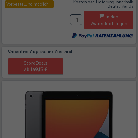
Kostenlose Lieferung innerhalb
in
Vorbestellung möglich
Deutschlands
neuem
M
Tab)
In den
Warenkorb legen
Varianten / optischer Zustand
StoreDeals
ab 169,15 €