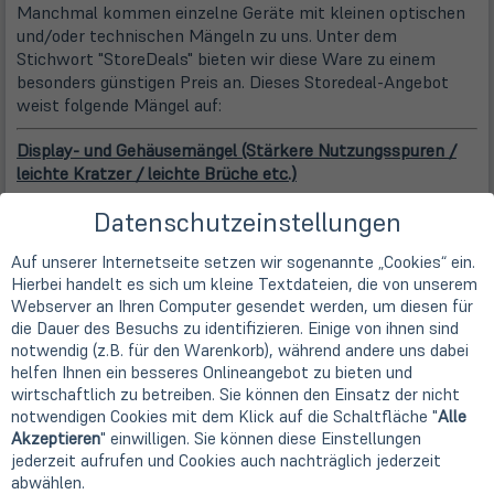
Manchmal kommen einzelne Geräte mit kleinen optischen
und/oder technischen Mängeln zu uns. Unter dem
Stichwort "StoreDeals" bieten wir diese Ware zu einem
besonders günstigen Preis an. Dieses Storedeal-Angebot
weist folgende Mängel auf:
Display- und Gehäusemängel (Stärkere Nutzungsspuren /
leichte Kratzer / leichte Brüche etc.)
Datenschutzeinstellungen
Bei einigen Geräten ist der frühere Gebrauch durch Spuren
am Gehäuse und im Display sichtbar. Dass diese
Auf unserer Internetseite setzen wir sogenannte „Cookies“ ein.
Gebrauchsspuren die Leistungsfähigkeit und technische
Hierbei handelt es sich um kleine Textdateien, die von unserem
Funktionalität der Geräte nicht einschränken, wurde von
Webserver an Ihren Computer gesendet werden, um diesen für
uns überprüft.
die Dauer des Besuchs zu identifizieren. Einige von ihnen sind
notwendig (z.B. für den Warenkorb), während andere uns dabei
Hersteller
helfen Ihnen ein besseres Onlineangebot zu bieten und
Apple
wirtschaftlich zu betreiben. Sie können den Einsatz der nicht
Bildschirmdiagonale
notwendigen Cookies mit dem Klick auf die Schaltfläche "
Alle
25,9cm
10,2" Retina Display
Akzeptieren
" einwilligen. Sie können diese Einstellungen
Display Besonderheit
jederzeit aufrufen und Cookies auch nachträglich jederzeit
500nits, Apple Pencil Support (1.Generation)
abwählen.