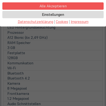
Auflösung
Alle Akzeptieren
2160 x 1620 Pixel
Touchscreen
Einstellungen
Multitouch + Stifteingabe
Datenschutzerklärung
|
Cookies
|
Impressum
Hintergrundbeleuchtung
LED Hintergrundbeleuchtung
Prozessor
A12 Bionic (6x 2,49 GHz)
RAM Speicher
3 GB
Festplatte
128GB
Kommunikation
Wi-Fi
Bluetooth
Bluetooth 4.2
Kamera
8 Megapixel
Frontkamera
1.2 Megapixel
Audio Schnittstellen