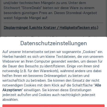
und/oder technischen Mängeln zu uns. Unter dem
Stichwort "StoreDeals" bieten wir diese Ware zu einem
besonders günstigen Preis an. Dieses Storedeal-Angebot
weist folgende Mängel auf:
Displaymängel (Leichte Kratzer / Helligkeitsflecken etc.)
Kleine Fehler im Display sind Gebrauchsspuren der Geräte,
Datenschutzeinstellungen
die in einigen Fällen beim Gebrauch sichtbar sein können.
Die Leistungsfähigkeit und technische Funktionalität des
Auf unserer Internetseite setzen wir sogenannte „Cookies“ ein.
Gerätes wird durch einen solchen Schönheitsfehler nicht
Hierbei handelt es sich um kleine Textdateien, die von unserem
beeinträchtigt.
Webserver an Ihren Computer gesendet werden, um diesen für
die Dauer des Besuchs zu identifizieren. Einige von ihnen sind
Hersteller
notwendig (z.B. für den Warenkorb), während andere uns dabei
Apple
helfen Ihnen ein besseres Onlineangebot zu bieten und
Bildschirmdiagonale
wirtschaftlich zu betreiben. Sie können den Einsatz der nicht
25,9cm
10,2" Retina Display
notwendigen Cookies mit dem Klick auf die Schaltfläche "
Alle
Display Besonderheit
Akzeptieren
" einwilligen. Sie können diese Einstellungen
500nits, Apple Pencil Support (1.Generation)
jederzeit aufrufen und Cookies auch nachträglich jederzeit
Auflösung
abwählen.
2160 x 1620 Pixel