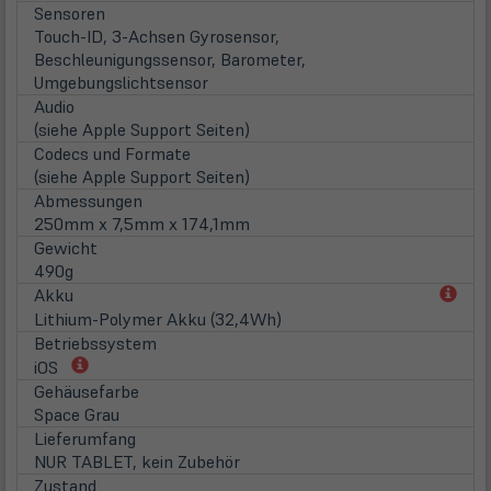
Sensoren
Touch-ID, 3-Achsen Gyrosensor,
Beschleunigungssensor, Barometer,
Umgebungslichtsensor
Audio
(siehe Apple Support Seiten)
Codecs und Formate
(siehe Apple Support Seiten)
Abmessungen
250mm x 7,5mm x 174,1mm
Gewicht
490g
(öff
Akku
in
Lithium-Polymer Akku (32,4Wh)
neu
Betriebssystem
Tab)
(öffnet
iOS
in
Gehäusefarbe
neuem
Space Grau
Tab)
Lieferumfang
NUR TABLET, kein Zubehör
Zustand