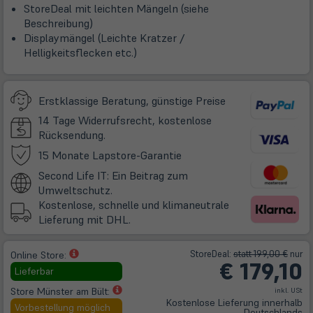
StoreDeal mit leichten Mängeln (siehe
Beschreibung)
Displaymängel (Leichte Kratzer /
Helligkeitsflecken etc.)
Erstklassige Beratung, günstige Preise
14 Tage Widerrufsrecht, kostenlose
Rücksendung.
(öffnet
15 Monate Lapstore-Garantie
in
Second Life IT: Ein Beitrag zum
neuem
Umweltschutz.
Tab)
Kostenlose, schnelle und klimaneutrale
Lieferung mit DHL.
(öffnet
Store
Deal
:
statt 199,00 €
nur
Online Store:
€
179,10
in
Lieferbar
neuem
(öffnet
Store Münster am Bült:
inkl. USt
Tab)
Kostenlose Lieferung innerhalb
in
Vorbestellung möglich
Deutschlands