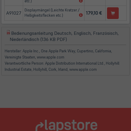
(öffnet
etc.)
in
Displaymängel (Leichte Kratzer /
neuem
A91027
179,10 €
(öffnet
Helligkeitsflecken etc.)
Tab)
in
neuem
Tab)
Bedienungsanleitung Deutsch, Englisch, Französisch,
(öffnet
(öffnet
Niederländisch (136 KB PDF)
in
in
neuem
neuem
Hersteller: Apple Inc., One Apple Park Way, Cupertino, California,
Tab)
Tab)
Vereinigte Staaten, www.apple.com
Verantwortliche Person: Apple Distribution International Ltd., Hollyhill
Industrial Estate, Hollyhill, Cork, Irland, www.apple.com