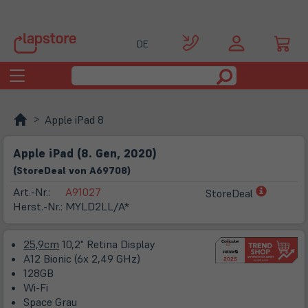
DE
Toggle
navigation
Apple iPad 8
Apple iPad (8. Gen, 2020)
(
Store
Deal
von
A69708
)
(öffnet
Art.-Nr.:
A91027
StoreDeal
in
Herst.-Nr.:
MYLD2LL/A*
neuem
Tab)
25,9cm
10,2" Retina Display
A12 Bionic (6x 2,49 GHz)
128GB
Wi-Fi
Space Grau