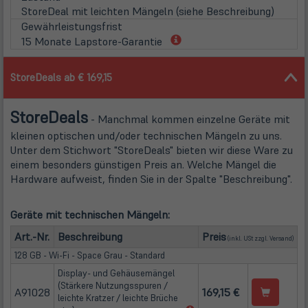
StoreDeal mit leichten Mängeln (siehe Beschreibung)
Gewährleistungsfrist
(öffnet
15 Monate Lapstore-Garantie
in
neuem
StoreDeals ab € 169,15
Tab)
Store
Deals
- Manchmal kommen einzelne Geräte mit
kleinen optischen und/oder technischen Mängeln zu uns.
Unter dem Stichwort "StoreDeals" bieten wir diese Ware zu
einem besonders günstigen Preis an. Welche Mängel die
Hardware aufweist, finden Sie in der Spalte "Beschreibung".
Geräte mit technischen Mängeln:
(öffn
Art.-Nr.
Beschreibung
Preis
(inkl. USt zzgl.
Versand
)
128 GB - Wi-Fi - Space Grau - Standard
Display- und Gehäusemängel
(Stärkere Nutzungsspuren /
A91028
169,15 €
leichte Kratzer / leichte Brüche