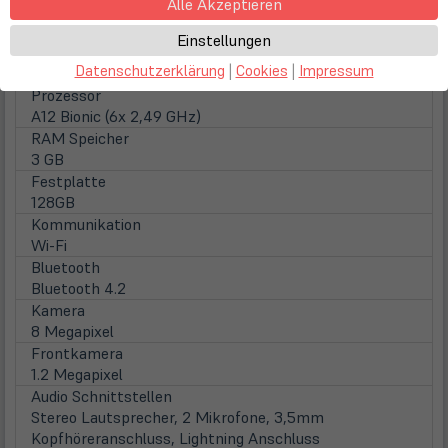
Alle Akzeptieren
Touchscreen
Multitouch + Stifteingabe
Einstellungen
Hintergrundbeleuchtung
Datenschutzerklärung
|
Cookies
|
Impressum
LED Hintergrundbeleuchtung
Prozessor
A12 Bionic (6x 2,49 GHz)
RAM Speicher
3 GB
Festplatte
128GB
Kommunikation
Wi-Fi
Bluetooth
Bluetooth 4.2
Kamera
8 Megapixel
Frontkamera
1.2 Megapixel
Audio Schnittstellen
Stereo Lautsprecher, 2 Mikrofone, 3,5mm
Kopfhöreranschluss, Lightning Anschluss