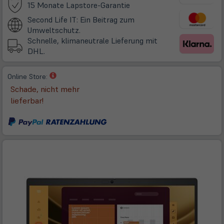
(öffnet
15 Monate Lapstore-Garantie
in
Second Life IT: Ein Beitrag zum
neuem
Umweltschutz.
Tab)
Schnelle, klimaneutrale Lieferung mit
DHL.
(öffnet
Online Store:
in
Schade, nicht mehr
neuem
lieferbar!
Tab)