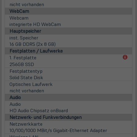
nicht vorhanden
WebCam
Webcam
integrierte HD WebCam
Hauptspeicher
inst. Speicher
16 GB DDR5 (2x 8 GB)
Festplatten / Laufwerke
(öff
1. Festplatte
in
256GB SSD
neu
Festplattentyp
Tab)
Solid State Disk
Optisches Laufwerk
nicht vorhanden
Audio
Audio
HD Audio Chipsatz onBoard
Netzwerk- und Funkverbindungen
Netzwerkkarte
10/100/1000 MBit/s Gigabit-Ethernet Adapter
Wireless LAN