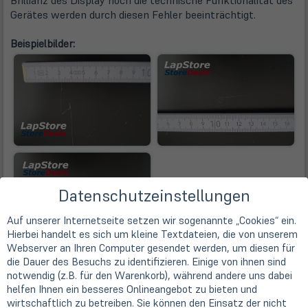
Brillianz des Display noch die technische Funktionalität des
Gerätes werden durch diesen Fehler beeinträchtigt.
Beispielbilder:
Datenschutzeinstellungen
Auf unserer Internetseite setzen wir sogenannte „Cookies“ ein.
Hierbei handelt es sich um kleine Textdateien, die von unserem
Webserver an Ihren Computer gesendet werden, um diesen für
Achtung! Bei diesen Bildern handelt es sich
nicht
um Fotos
die Dauer des Besuchs zu identifizieren. Einige von ihnen sind
vom jeweiligen Produkt
, sondern lediglich um Beispielbilder
notwendig (z.B. für den Warenkorb), während andere uns dabei
zur Verdeutlichung der Fehlerkategorie!
helfen Ihnen ein besseres Onlineangebot zu bieten und
wirtschaftlich zu betreiben. Sie können den Einsatz der nicht