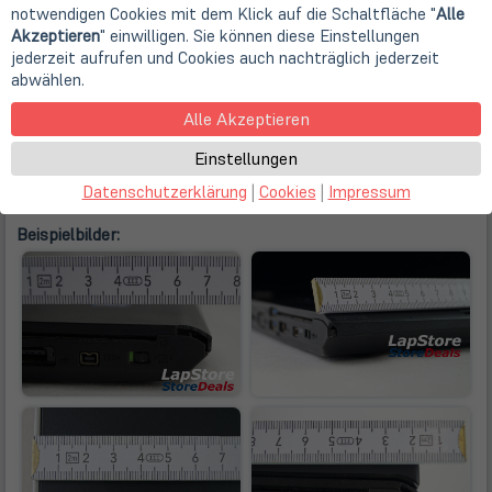
Leichter Bruch an der Handablage
notwendigen Cookies mit dem Klick auf die Schaltfläche "
Alle
Akzeptieren
" einwilligen. Sie können diese Einstellungen
Dieses Gerät hat einen Bruch an der Handablage.
jederzeit aufrufen und Cookies auch nachträglich jederzeit
Beschädigungen an der Handablage sind oft minimal und
abwählen.
haben keinen Einfluss auf die Funktionalität des Gerätes.
Alle Akzeptieren
Kleine Risse oder Brüche an der Handablage bei
gebrauchten Geräten treten als Folge von falschem
Einstellungen
Transport oder als Gebrauchsspuren durch stärkere
Beanspruchung auf.
Datenschutzerklärung
|
Cookies
|
Impressum
Beispielbilder: