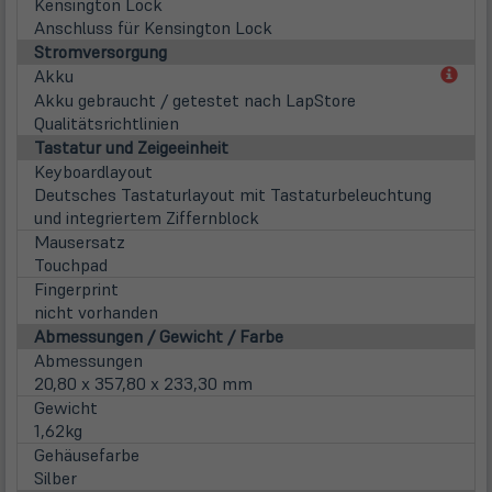
Kensington Lock
Anschluss für Kensington Lock
Stromversorgung
(öff
Akku
in
Akku gebraucht / getestet nach LapStore
neu
Qualitätsrichtlinien
Tab)
Tastatur und Zeigeeinheit
Keyboardlayout
Deutsches Tastaturlayout mit Tastaturbeleuchtung
und integriertem Ziffernblock
Mausersatz
Touchpad
Fingerprint
nicht vorhanden
Abmessungen / Gewicht / Farbe
Abmessungen
20,80 x 357,80 x 233,30 mm
Gewicht
1,62kg
Gehäusefarbe
Silber