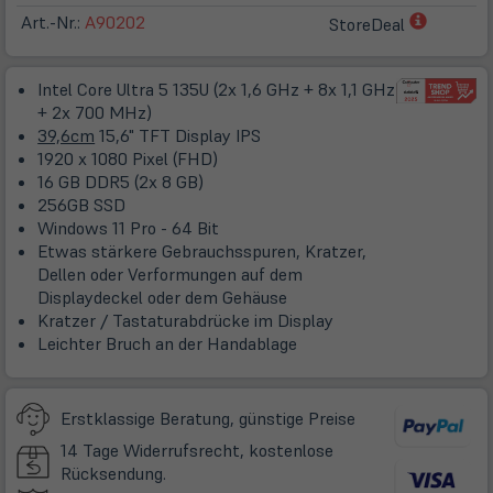
(öffnet
Art.-Nr.:
A90202
StoreDeal
in
neuem
Intel Core Ultra 5 135U (2x 1,6 GHz + 8x 1,1 GHz
Tab)
+ 2x 700 MHz)
39,6cm
15,6" TFT Display IPS
1920 x 1080 Pixel (FHD)
16 GB DDR5 (2x 8 GB)
256GB SSD
Windows 11 Pro - 64 Bit
Etwas stärkere Gebrauchsspuren, Kratzer,
Dellen oder Verformungen auf dem
Displaydeckel oder dem Gehäuse
Kratzer / Tastaturabdrücke im Display
Leichter Bruch an der Handablage
Erstklassige Beratung, günstige Preise
14 Tage Widerrufsrecht, kostenlose
Rücksendung.