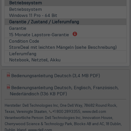
Betriebssystem
Betriebssystem
Windows 11 Pro - 64 Bit
Garantie / Zustand / Lieferumfang
Garantie
(öffnet
15 Monate Lapstore-Garantie
in
Condition Code
neuem
StoreDeal mit leichten Mängeln (siehe Beschreibung)
Tab)
Lieferumfang
Notebook, Netzteil, Akku
(öffnet
Bedienungsanleitung Deutsch (3,4 MB PDF)
(öffnet
in
in
Bedienungsanleitung Deutsch, Englisch, Französisch,
neuem
(öffnet
(öffnet
neuem
Niederländisch (136 KB PDF)
Tab)
in
in
Tab)
neuem
neuem
Hersteller: Dell Technologies Inc, One Dell Way, 78682 Round Rock,
Tab)
Tab)
Texas, Vereinigte Staaten,
📞
+1 800 2893355, www.dell.com
Verantwortliche Person: Dell Technologies Inc, Innovation House,
Cherrywood Science & Technology Park, Blocks AB and AC, 18 Dublin,
Dublin, Irland, www.dell.com