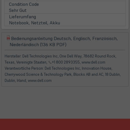
in
Condition Code
neuem
Sehr Gut
Tab)
Lieferumfang
Notebook, Netzteil, Akku
Bedienungsanleitung Deutsch, Englisch, Französisch,
(öffnet
(öffnet
Niederländisch (136 KB PDF)
in
in
neuem
neuem
Hersteller: Dell Technologies Inc, One Dell Way, 78682 Round Rock,
Tab)
Tab)
Texas, Vereinigte Staaten,
📞
+1 800 2893355, www.dell.com
Verantwortliche Person: Dell Technologies Inc, Innovation House,
Cherrywood Science & Technology Park, Blocks AB and AC, 18 Dublin,
Dublin, Irland, www.dell.com