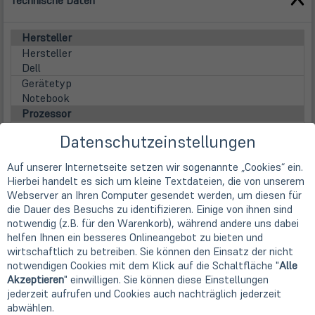
Technische Daten
Hersteller
Hersteller
Dell
Gerätetyp
Notebook
Prozessor
Prozessor
Datenschutzeinstellungen
Intel Core i7-1185G7 (4x 3,0 GHz / 12MB Smart Cache /
28 Watt)
Auf unserer Internetseite setzen wir sogenannte „Cookies“ ein.
Familie
Hierbei handelt es sich um kleine Textdateien, die von unserem
Intel Core i7 (Gen 11)
Webserver an Ihren Computer gesendet werden, um diesen für
Kerne
die Dauer des Besuchs zu identifizieren. Einige von ihnen sind
4 Kerne (Quad-Core)
notwendig (z.B. für den Warenkorb), während andere uns dabei
Taktfrequenz
helfen Ihnen ein besseres Onlineangebot zu bieten und
3,0 GHz
wirtschaftlich zu betreiben. Sie können den Einsatz der nicht
Max. Turbo Taktfrequenz
notwendigen Cookies mit dem Klick auf die Schaltfläche "
Alle
4,80 GHz
Akzeptieren
" einwilligen. Sie können diese Einstellungen
jederzeit aufrufen und Cookies auch nachträglich jederzeit
Prozessorgrafik
abwählen.
Intel Iris Xe Grafik (8k Support)