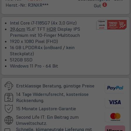
(öffnet
Herst.-Nr.:
R3NXR***
Gut
in
neuem
Intel Core i7-1185G7 (4x 3,0 GHz)
Tab)
39,6cm
15,6" TFT
HDR
Display IPS
Premium mit 10-Finger Multitouch
1920 x 1080 Pixel (FHD)
16 GB LPDDR4x (onBoard / kein
Steckplatz)
512GB SSD
Windows 11 Pro - 64 Bit
Erstklassige Beratung, günstige Preise
14 Tage Widerrufsrecht, kostenlose
Rücksendung.
(öffnet
15 Monate Lapstore-Garantie
in
Second Life IT: Ein Beitrag zum
neuem
Umweltschutz.
Tab)
Schnelle, klimaneutrale Lieferung mit