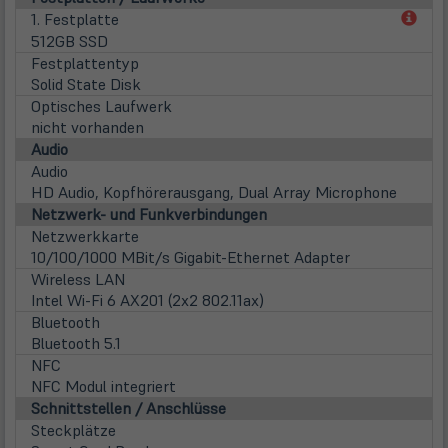
(öff
1. Festplatte
in
512GB SSD
neu
Festplattentyp
Tab)
Solid State Disk
Optisches Laufwerk
nicht vorhanden
Audio
Audio
HD Audio, Kopfhörerausgang, Dual Array Microphone
Netzwerk- und Funkverbindungen
Netzwerkkarte
10/100/1000 MBit/s Gigabit-Ethernet Adapter
Wireless LAN
Intel Wi-Fi 6 AX201 (2x2 802.11ax)
Bluetooth
Bluetooth 5.1
NFC
NFC Modul integriert
Schnittstellen / Anschlüsse
Steckplätze