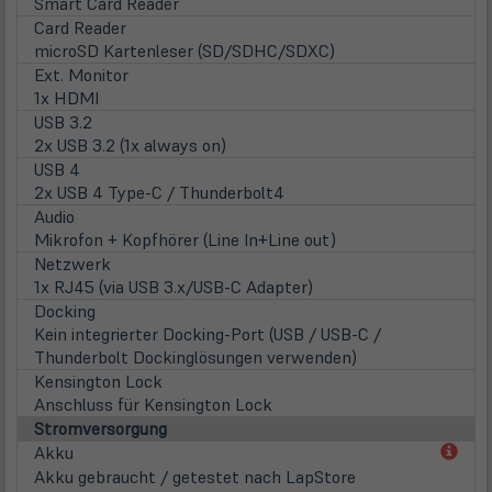
Smart Card Reader
Card Reader
microSD Kartenleser (SD/SDHC/SDXC)
Ext. Monitor
1x HDMI
USB 3.2
2x USB 3.2 (1x always on)
USB 4
2x USB 4 Type-C / Thunderbolt4
Audio
Mikrofon + Kopfhörer (Line In+Line out)
Netzwerk
1x RJ45 (via USB 3.x/USB-C Adapter)
Docking
Kein integrierter Docking-Port (USB / USB-C /
Thunderbolt Dockinglösungen verwenden)
Kensington Lock
Anschluss für Kensington Lock
Stromversorgung
(öff
Akku
in
Akku gebraucht / getestet nach LapStore