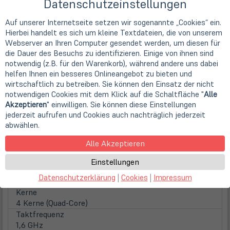
Datenschutzeinstellungen
Auf unserer Internetseite setzen wir sogenannte „Cookies“ ein.
Achtung! Bei diesen Bildern handelt es sich
nicht
um Fotos
Hierbei handelt es sich um kleine Textdateien, die von unserem
vom jeweiligen Produkt
, sondern lediglich um Beispielbilder
Webserver an Ihren Computer gesendet werden, um diesen für
zur Verdeutlichung der Fehlerkategorie!
die Dauer des Besuchs zu identifizieren. Einige von ihnen sind
notwendig (z.B. für den Warenkorb), während andere uns dabei
Hersteller
helfen Ihnen ein besseres Onlineangebot zu bieten und
Hersteller
wirtschaftlich zu betreiben. Sie können den Einsatz der nicht
Fujitsu
notwendigen Cookies mit dem Klick auf die Schaltfläche "
Alle
Gerätetyp
Akzeptieren
" einwilligen. Sie können diese Einstellungen
Ultrabook
jederzeit aufrufen und Cookies auch nachträglich jederzeit
abwählen.
Prozessor
Prozessor
Alle Akzeptieren
Intel Core i5-10210U (4x 1,60 GHz / 6MB Smart Cache /
15 Watt)
Einstellungen
Familie
Datenschutzerklärung
|
Cookies
|
Impressum
Intel Core i5 (Gen 10)
Kerne
4 Kerne (Quad-Core)
Taktfrequenz
1,6 GHz