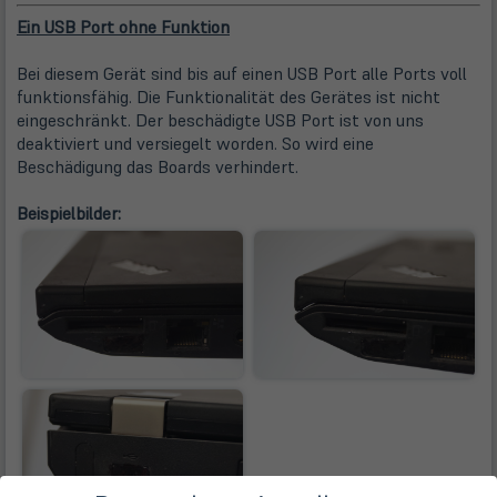
Ein USB Port ohne Funktion
Bei diesem Gerät sind bis auf einen USB Port alle Ports voll
funktionsfähig. Die Funktionalität des Gerätes ist nicht
eingeschränkt. Der beschädigte USB Port ist von uns
deaktiviert und versiegelt worden. So wird eine
Beschädigung das Boards verhindert.
Beispielbilder: