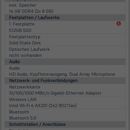
inst. Speicher
16 GB DDR4 (2x 8 GB)
Festplatten / Laufwerke
(öff
1. Festplatte
in
512GB SSD
neu
Festplattentyp
Tab)
Solid State Disk
Optisches Laufwerk
nicht vorhanden
Audio
Audio
HD Audio, Kopfhörerausgang, Dual Array Microphone
Netzwerk- und Funkverbindungen
Netzwerkkarte
10/100/1000 MBit/s Gigabit-Ethernet Adapter
Wireless LAN
Intel Wi-Fi 6 AX201 (2x2 802.11ax)
Bluetooth
Bluetooth 5.0
Schnittstellen / Anschlüsse