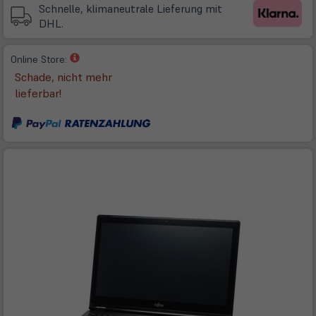
Tab)
Schnelle, klimaneutrale Lieferung mit
DHL.
(öffnet
Online Store:
in
Schade, nicht mehr
neuem
lieferbar!
Tab)