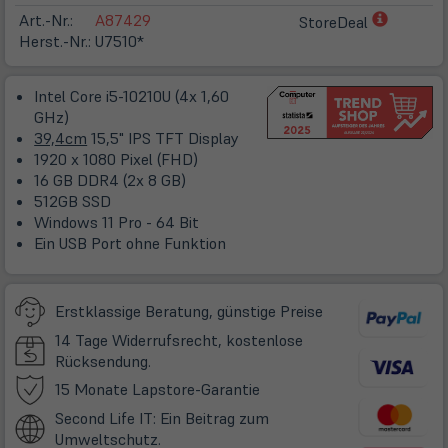
(öffnet
Art.-Nr.:
A87429
StoreDeal
in
Herst.-Nr.:
U7510*
neuem
Tab)
Intel Core i5-10210U (4x 1,60
GHz)
39,4cm
15,5" IPS TFT Display
1920 x 1080 Pixel (FHD)
16 GB DDR4 (2x 8 GB)
512GB SSD
Windows 11 Pro - 64 Bit
Ein USB Port ohne Funktion
Erstklassige Beratung, günstige Preise
14 Tage Widerrufsrecht, kostenlose
Rücksendung.
(öffnet
15 Monate Lapstore-Garantie
in
Second Life IT: Ein Beitrag zum
neuem
Umweltschutz.