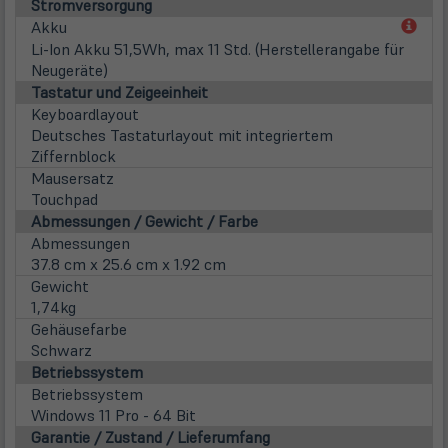
Stromversorgung
(öff
Akku
in
Li-Ion Akku 51,5Wh, max 11 Std. (Herstellerangabe für
neu
Neugeräte)
Tab)
Tastatur und Zeigeeinheit
Keyboardlayout
Deutsches Tastaturlayout mit integriertem
Ziffernblock
Mausersatz
Touchpad
Abmessungen / Gewicht / Farbe
Abmessungen
37.8 cm x 25.6 cm x 1.92 cm
Gewicht
1,74kg
Gehäusefarbe
Schwarz
Betriebssystem
Betriebssystem
Windows 11 Pro - 64 Bit
Garantie / Zustand / Lieferumfang