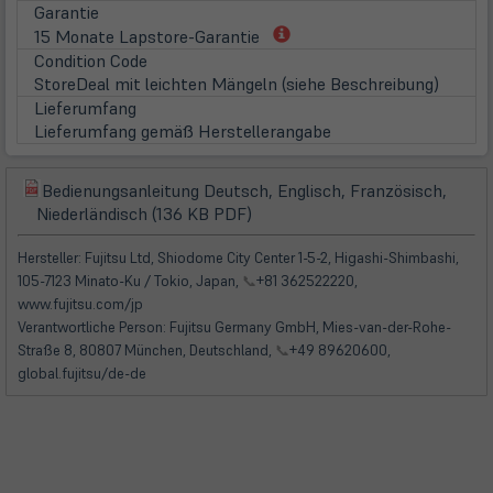
Garantie
(öffnet
15 Monate Lapstore-Garantie
in
Condition Code
neuem
StoreDeal mit leichten Mängeln (siehe Beschreibung)
Tab)
Lieferumfang
Lieferumfang gemäß Herstellerangabe
Bedienungsanleitung Deutsch, Englisch, Französisch,
(öffnet
(öffnet
Niederländisch (136 KB PDF)
in
in
neuem
neuem
Hersteller: Fujitsu Ltd, Shiodome City Center 1-5-2, Higashi-Shimbashi,
Tab)
Tab)
105-7123 Minato-Ku / Tokio, Japan,
📞
+81 362522220,
www.fujitsu.com/jp
Verantwortliche Person: Fujitsu Germany GmbH, Mies-van-der-Rohe-
Straße 8, 80807 München, Deutschland,
📞
+49 89620600,
global.fujitsu/de-de