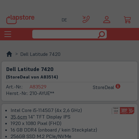
DE
Toggle
navigation
Dell Latitude 7420
Dell Latitude 7420
(
Store
Deal
von
A83514
)
(öffnet
Art.-Nr.:
A83529
StoreDeal
in
Herst.-Nr.:
210-AYUE**
neuem
Tab)
Intel Core i5-1145G7 (4x 2,6 GHz)
35,6cm
14" TFT Display IPS
1920 x 1080 Pixel (FHD)
16 GB DDR4 (onboard / kein Steckplatz)
256GB SSD M.2 PCIe/NVMe