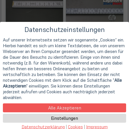
Datenschutzeinstellungen
Auf unserer Internetseite setzen wir sogenannte „Cookies“ ein.
Hierbei handelt es sich um kleine Textdateien, die von unserem
Webserver an Ihren Computer gesendet werden, um diesen für
die Dauer des Besuchs zu identifizieren. Einige von ihnen sind
notwendig (z.B. für den Warenkorb), während andere uns dabei
helfen Ihnen ein besseres Onlineangebot zu bieten und
wirtschaftlich zu betreiben. Sie können den Einsatz der nicht
notwendigen Cookies mit dem Klick auf die Schaltfläche "
Alle
Achtung! Bei diesen Bildern handelt es sich
nicht
um Fotos
Akzeptieren
" einwilligen. Sie können diese Einstellungen
vom jeweiligen Produkt
, sondern lediglich um Beispielbilder
jederzeit aufrufen und Cookies auch nachträglich jederzeit
zur Verdeutlichung der Fehlerkategorie!
abwählen.
Hersteller
Alle Akzeptieren
Hersteller
Einstellungen
Dell
Gerätetyp
Datenschutzerklärung
|
Cookies
|
Impressum