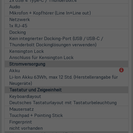
Audio
Mikrofon + Kopfhörer (Line In+Line out)
Netzwerk
1x RJ-45
Docking
Kein integrierter Docking-Port (USB / USB-C /
Thunderbolt Dockinglösungen verwenden)
Kensington Lock
Anschluss für Kensington Lock
Stromversorgung
(öff
Akku
in
Li-Ion Akku 63Wh, max 12 Std. (Herstellerangabe für
neu
Neugeräte)
Tab)
Tastatur und Zeigeeinheit
Keyboardlayout
Deutsches Tastaturlayout mit Tastaturbeleuchtung
Mausersatz
Touchpad + Pointing Stick
Fingerprint
nicht vorhanden