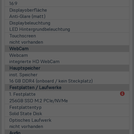
16:9
Displayoberfläche
Anti-Glare (matt)
Displaybeleuchtung
LED Hintergrundbeleuchtung
Touchscreen
nicht vorhanden
WebCam
Webcam
integrierte HD WebCam
Hauptspeicher
inst. Speicher
16 GB DDR4 (onboard / kein Steckplatz)
Festplatten / Laufwerke
(öff
1. Festplatte
in
256GB SSD M.2 PCIe/NVMe
neu
Festplattentyp
Tab)
Solid State Disk
Optisches Laufwerk
nicht vorhanden
Audio