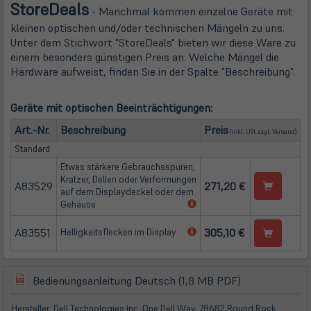
Store
Deals
- Manchmal kommen einzelne Geräte mit
kleinen optischen und/oder technischen Mängeln zu uns.
Unter dem Stichwort "StoreDeals" bieten wir diese Ware zu
einem besonders günstigen Preis an. Welche Mängel die
Hardware aufweist, finden Sie in der Spalte "Beschreibung".
Geräte mit optischen Beeinträchtigungen:
(öffn
Art.-Nr.
Beschreibung
Preis
(inkl. USt zzgl.
Versand
)
Standard
Etwas stärkere Gebrauchsspuren,
Kratzer, Dellen oder Verformungen
A83529
271,20 €
auf dem Displaydeckel oder dem
(öffnet
Gehäuse
in
neuem
A83551
(öffnet
305,10 €
Helligkeitsflecken im Display
Tab)
in
neuem
Tab)
(öffnet
(öffnet
Bedienungsanleitung Deutsch (1,8 MB PDF)
in
in
neuem
neuem
Hersteller: Dell Technologies Inc, One Dell Way, 78682 Round Rock,