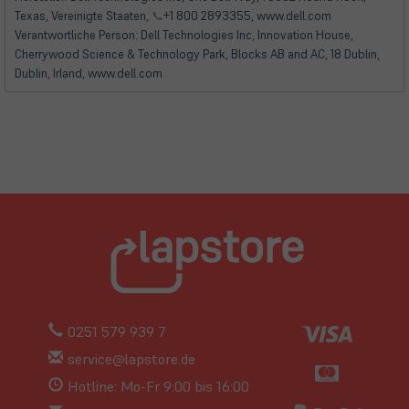
Tab)
Tab)
Texas, Vereinigte Staaten,
📞
+1 800 2893355, www.dell.com
Verantwortliche Person: Dell Technologies Inc, Innovation House,
Cherrywood Science & Technology Park, Blocks AB and AC, 18 Dublin,
Dublin, Irland, www.dell.com
0251 579 939 7
service@lapstore.de
Hotline: Mo-Fr 9:00 bis 16:00