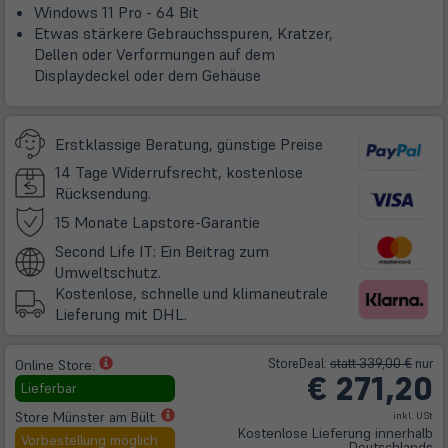
Windows 11 Pro - 64 Bit
Etwas stärkere Gebrauchsspuren, Kratzer,
Dellen oder Verformungen auf dem
Displaydeckel oder dem Gehäuse
Erstklassige Beratung, günstige Preise
14 Tage Widerrufsrecht, kostenlose
Rücksendung.
(öffnet
15 Monate Lapstore-Garantie
in
Second Life IT: Ein Beitrag zum
neuem
Umweltschutz.
Tab)
Kostenlose, schnelle und klimaneutrale
Lieferung mit DHL.
(öffnet
Store
Deal
:
statt 339,00 €
nur
Online Store:
€
271,20
in
Lieferbar
neuem
(öffnet
Store Münster am Bült:
inkl. USt
Tab)
Kostenlose Lieferung innerhalb
in
Vorbestellung möglich
Deutschlands