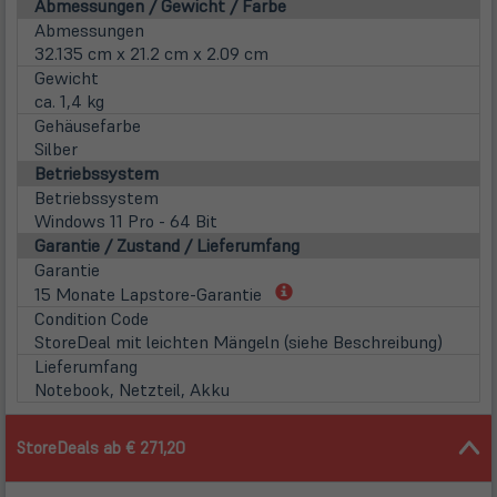
Abmessungen / Gewicht / Farbe
Abmessungen
32.135 cm x 21.2 cm x 2.09 cm
Gewicht
ca. 1,4 kg
Gehäusefarbe
Silber
Betriebssystem
Betriebssystem
Windows 11 Pro - 64 Bit
Garantie / Zustand / Lieferumfang
Garantie
(öffnet
15 Monate Lapstore-Garantie
in
Condition Code
neuem
StoreDeal mit leichten Mängeln (siehe Beschreibung)
Tab)
Lieferumfang
Notebook, Netzteil, Akku
StoreDeals ab € 271,20