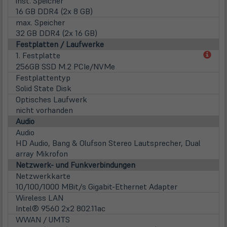
inst. Speicher
16 GB DDR4 (2x 8 GB)
max. Speicher
32 GB DDR4 (2x 16 GB)
Festplatten / Laufwerke
(öff
1. Festplatte
in
256GB SSD M.2 PCIe/NVMe
neu
Festplattentyp
Tab)
Solid State Disk
Optisches Laufwerk
nicht vorhanden
Audio
Audio
HD Audio, Bang & Olufson Stereo Lautsprecher, Dual
array Mikrofon
Netzwerk- und Funkverbindungen
Netzwerkkarte
10/100/1000 MBit/s Gigabit-Ethernet Adapter
Wireless LAN
Intel® 9560 2x2 802.11ac
WWAN / UMTS