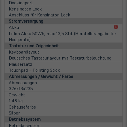
Dockingport
Kensington Lock
Anschluss für Kensington Lock
Stromversorgung
(öff
Akku
in
Li-Ion Akku 50Wh, max 13,5 Std. (Herstellerangabe für
neu
Neugeräte)
Tab)
Tastatur und Zeigeeinheit
Keyboardlayout
Deutsches Tastaturlayout mit Tastaturbeleuchtung
Mausersatz
Touchpad + Pointing Stick
Abmessungen / Gewicht / Farbe
Abmessungen
326x18x235
Gewicht
1,48 kg
Gehäusefarbe
Silber
Betriebssystem
Betriebssystem