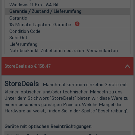
Windows 11 Pro - 64 Bit
Garantie / Zustand / Lieferumfang
Garantie
(öffnet
15 Monate Lapstore-Garantie
in
Condition Code
neuem
Sehr Gut
Tab)
Lieferumfang
Notebook inkl. Zubehör in neutralem Versandkarton
StoreDeals ab € 158,47
Store
Deals
- Manchmal kommen einzelne Geräte mit
kleinen optischen und/oder technischen Mängeln zu uns.
Unter dem Stichwort "StoreDeals" bieten wir diese Ware zu
einem besonders günstigen Preis an. Welche Mängel die
Hardware aufweist, finden Sie in der Spalte "Beschreibung".
Geräte mit optischen Beeinträchtigungen:
(öffn