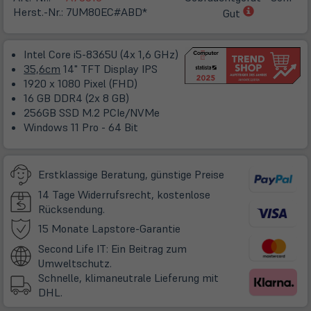
(öffnet
Herst.-Nr.:
7UM80EC#ABD*
Gut
in
neuem
Intel Core i5-8365U (4x 1,6 GHz)
Tab)
35,6cm
14" TFT Display IPS
1920 x 1080 Pixel (FHD)
16 GB DDR4 (2x 8 GB)
256GB SSD M.2 PCIe/NVMe
Windows 11 Pro - 64 Bit
Erstklassige Beratung, günstige Preise
14 Tage Widerrufsrecht, kostenlose
Rücksendung.
(öffnet
15 Monate Lapstore-Garantie
in
Second Life IT: Ein Beitrag zum
neuem
Umweltschutz.
Tab)
Schnelle, klimaneutrale Lieferung mit
DHL.