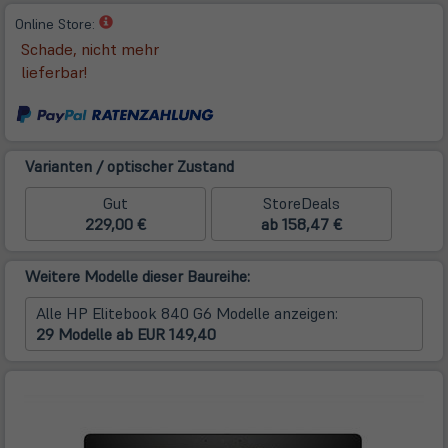
(öffnet
Online Store:
in
Schade, nicht mehr
neuem
lieferbar!
Tab)
Varianten / optischer Zustand
Gut
StoreDeals
229,00 €
ab 158,47 €
Weitere Modelle dieser Baureihe:
Alle HP Elitebook 840 G6 Modelle anzeigen:
29 Modelle ab EUR 149,40