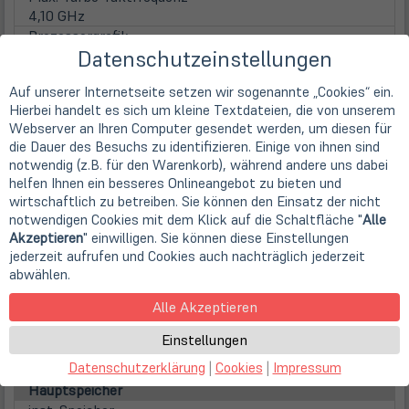
4,10 GHz
Prozessorgrafik
Datenschutzeinstellungen
Intel UHD 620 (4K Support)
Display
Auf unserer Internetseite setzen wir sogenannte „Cookies“ ein.
Display
Hierbei handelt es sich um kleine Textdateien, die von unserem
35,6cm
14" TFT Display IPS
Webserver an Ihren Computer gesendet werden, um diesen für
Displayauflösung
die Dauer des Besuchs zu identifizieren. Einige von ihnen sind
1920 x 1080 Pixel (FHD)
notwendig (z.B. für den Warenkorb), während andere uns dabei
Seitenverhältnis
helfen Ihnen ein besseres Onlineangebot zu bieten und
16:9
wirtschaftlich zu betreiben. Sie können den Einsatz der nicht
Displayoberfläche
notwendigen Cookies mit dem Klick auf die Schaltfläche "
Alle
Anti-Glare (matt)
Akzeptieren
" einwilligen. Sie können diese Einstellungen
Displaybeleuchtung
jederzeit aufrufen und Cookies auch nachträglich jederzeit
LED Hintergrundbeleuchtung
abwählen.
Touchscreen
Alle Akzeptieren
nicht vorhanden
WebCam
Einstellungen
Webcam
Datenschutzerklärung
|
Cookies
|
Impressum
integrierte HD WebCam
Hauptspeicher