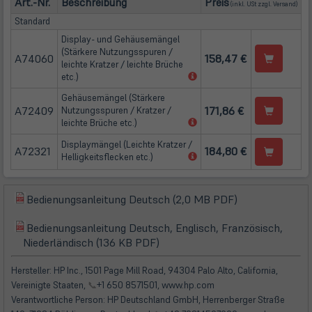
Art.-Nr.
Beschreibung
Preis
(inkl. USt zzgl.
Versand
)
Standard
Display- und Gehäusemängel
(Stärkere Nutzungsspuren /
A74060
158,47 €
leichte Kratzer / leichte Brüche
(öffnet
etc.)
in
Gehäusemängel (Stärkere
neuem
A72409
171,86 €
Nutzungsspuren / Kratzer /
Tab)
(öffnet
leichte Brüche etc.)
in
Displaymängel (Leichte Kratzer /
neuem
A72321
184,80 €
(öffnet
Helligkeitsflecken etc.)
Tab)
in
neuem
Tab)
(öffnet
Bedienungsanleitung Deutsch (2,0 MB PDF)
(öffnet
in
in
Bedienungsanleitung Deutsch, Englisch, Französisch,
neuem
(öffnet
(öffnet
neuem
Niederländisch (136 KB PDF)
Tab)
in
in
Tab)
neuem
neuem
Hersteller: HP Inc., 1501 Page Mill Road, 94304 Palo Alto, California,
Tab)
Tab)
Vereinigte Staaten,
📞
+1 650 8571501, www.hp.com
Verantwortliche Person: HP Deutschland GmbH, Herrenberger Straße