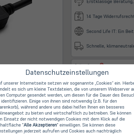
Erstklassige Beratung,
14 Tage Widerrufsrech
Second Life IT: Ein Be
Schnelle, klimaneutral
(öffnet
Online Store:
Datenschutzeinstellungen
in
Sofort lieferbar
neuem
(öffne
Store Münster am Bült:
Tab)
f unserer Internetseite setzen wir sogenannte „Cookies“ ein. Hierb
in
Sofort abholbereit
ndelt es sich um kleine Textdateien, die von unserem Webserver a
neue
ren Computer gesendet werden, um diesen für die Dauer des Besuc
Tab)
 identifizieren. Einige von ihnen sind notwendig (z.B. für den
renkorb), während andere uns dabei helfen Ihnen ein besseres
lineangebot zu bieten und wirtschaftlich zu betreiben. Sie können
Varianten / optischer Zust
n Einsatz der nicht notwendigen Cookies mit dem Klick auf die
haltfläche "
Alle Akzeptieren
" einwilligen. Sie können diese
3m
nstellungen jederzeit aufrufen und Cookies auch nachträglich
16,90 €