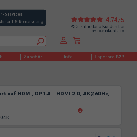
n-Services
(öffne
4.74
/5
bishment & Remarketing
in
95% zufriedene Kunden bei
shopauskunft.de
neue
Tab)
t
Zubehör
Info
Lapstore B2B
ort auf HDMI, DP 1.4 - HDMI 2.0, 4K@60Hz,
(öffnet
in
004K
neuem
Tab)