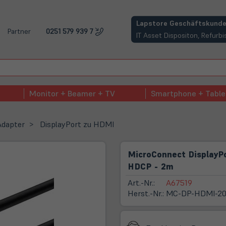
(öffnet in neuem Tab)
Lapstore Geschäftskunde
Partner
0251 579 939 7
IT Asset Dispositon, Refur
Monitor + Beamer + TV
Smartphone + Table
Adapter
DisplayPort zu HDMI
MicroConnect DisplayP
HDCP - 2m
Art.-Nr.:
A67519
Herst.-Nr.:
MC-DP-HDMI-2