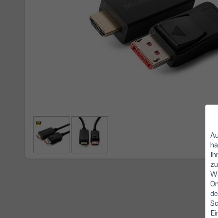
Au
ha
Ih
zu
Wa
On
de
Sc
Ei