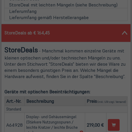
neuem
StoreDeal mit leichten Mängeln (siehe Beschreibung)
Tab)
Lieferumfang
Lieferumfang gemäß Herstellerangabe
StoreDeals ab € 164,45
Store
Deals
- Manchmal kommen einzelne Geräte mit
kleinen optischen und/oder technischen Mängeln zu uns.
Unter dem Stichwort "StoreDeals" bieten wir diese Ware zu
einem besonders günstigen Preis an. Welche Mängel die
Hardware aufweist, finden Sie in der Spalte "Beschreibung".
Geräte mit optischen Beeinträchtigungen:
(öffn
Art.-Nr.
Beschreibung
Preis
(inkl. USt zzgl.
Versand
)
Standard
Display- und Gehäusemängel
(Stärkere Nutzungsspuren /
A64928
219,00 €
leichte Kratzer / leichte Brüche