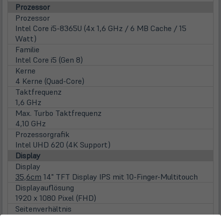
Prozessor
Prozessor
Intel Core i5-8365U (4x 1,6 GHz / 6 MB Cache / 15
Watt)
Familie
Intel Core i5 (Gen 8)
Kerne
4 Kerne (Quad-Core)
Taktfrequenz
1,6 GHz
Max. Turbo Taktfrequenz
4,10 GHz
Prozessorgrafik
Intel UHD 620 (4K Support)
Display
Display
35,6cm
14" TFT Display IPS mit 10-Finger-Multitouch
Displayauflösung
1920 x 1080 Pixel (FHD)
Seitenverhältnis
16:9