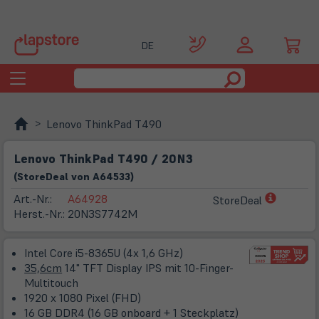
DE
Toggle
navigation
Lenovo ThinkPad T490
Lenovo ThinkPad T490 / 20N3
(
Store
Deal
von
A64533
)
(öffnet
Art.-Nr.:
A64928
StoreDeal
in
Herst.-Nr.:
20N3S7742M
neuem
Tab)
Intel Core i5-8365U (4x 1,6 GHz)
35,6cm
14" TFT Display IPS mit 10-Finger-
Multitouch
1920 x 1080 Pixel (FHD)
16 GB DDR4 (16 GB onboard + 1 Steckplatz)