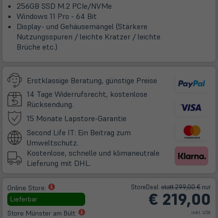
256GB SSD M.2 PCIe/NVMe
Windows 11 Pro - 64 Bit
Display- und Gehäusemängel (Stärkere
Nutzungsspuren / leichte Kratzer / leichte
Brüche etc.)
Erstklassige Beratung, günstige Preise
14 Tage Widerrufsrecht, kostenlose
Rücksendung.
(öffnet
15 Monate Lapstore-Garantie
in
Second Life IT: Ein Beitrag zum
neuem
Umweltschutz.
Tab)
Kostenlose, schnelle und klimaneutrale
Lieferung mit DHL.
(öffnet
Store
Deal
:
statt 299,00 €
nur
Online Store:
€
219,00
in
Lieferbar
neuem
(öffnet
Store Münster am Bült:
inkl. USt
Tab)