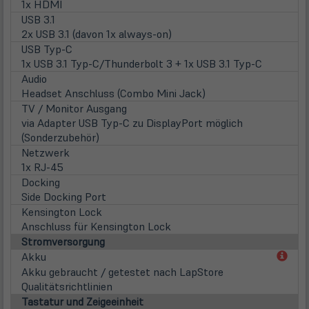
1x HDMI
USB 3.1
2x USB 3.1 (davon 1x always-on)
USB Typ-C
1x USB 3.1 Typ-C/Thunderbolt 3 + 1x USB 3.1 Typ-C
Audio
Headset Anschluss (Combo Mini Jack)
TV / Monitor Ausgang
via Adapter USB Typ-C zu DisplayPort möglich
(Sonderzubehör)
Netzwerk
1x RJ-45
Docking
Side Docking Port
Kensington Lock
Anschluss für Kensington Lock
Stromversorgung
(öff
Akku
in
Akku gebraucht / getestet nach LapStore
neu
Qualitätsrichtlinien
Tab)
Tastatur und Zeigeeinheit