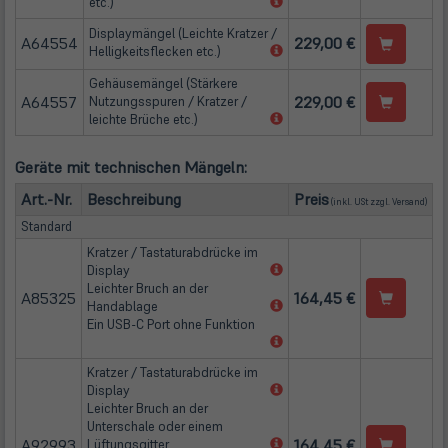
(öffnet
etc.)
in
Displaymängel (Leichte Kratzer /
neuem
A64554
229,00 €
(öffnet
Helligkeitsflecken etc.)
Tab)
in
Gehäusemängel (Stärkere
neuem
A64557
229,00 €
Nutzungsspuren / Kratzer /
Tab)
(öffnet
leichte Brüche etc.)
in
neuem
Geräte mit technischen Mängeln:
Tab)
(öffn
Art.-Nr.
Beschreibung
Preis
(inkl. USt zzgl.
Versand
)
Standard
Kratzer / Tastaturabdrücke im
(öffnet
Display
in
Leichter Bruch an der
A85325
164,45 €
neuem
(öffnet
Handablage
Tab)
in
Ein USB-C Port ohne Funktion
neuem
(öffnet
Tab)
in
Kratzer / Tastaturabdrücke im
neuem
(öffnet
Display
Tab)
in
Leichter Bruch an der
neuem
Unterschale oder einem
A92993
Tab)
(öffnet
164,45 €
Lüftungsgitter