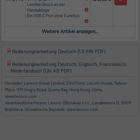
in
Leichter Bruch an der
neuem
(öffnet
Handablage
Tab)
in
Ein USB-C Port ohne Funktion
neuem
(öffnet
Tab)
in
neuem
Tab)
(öffnet
Bedienungsanleitung Deutsch (1,5 MB PDF)
(öffnet
in
in
Bedienungsanleitung Deutsch, Englisch, Französisch,
neuem
(öffnet
(öffnet
neuem
Niederländisch (136 KB PDF)
Tab)
in
in
Tab)
neuem
neuem
Hersteller: Lenovo Group Limited, 23rd Floor, Lincoln House, Taikoo
Tab)
Tab)
Place, 979 King's Road, Quarry Bay, Hong Kong, China,
www.lenovo.com
Verantwortliche Person: Lenovo (Slovakia) s.r.o., Landererova 12, 81109
Bratislava, Slowakische Republik, www.lenovo.com