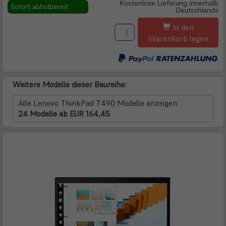
Kostenlose Lieferung innerhalb
in
Sofort abholbereit
Deutschlands
neuem
M
Tab)
In den
Warenkorb legen
Weitere Modelle dieser Baureihe:
Alle Lenovo ThinkPad T490 Modelle anzeigen:
24 Modelle ab EUR 164,45