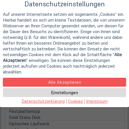
Datenschutzeinstellungen
Displayoberfläche
Anti-Glare (matt)
Auf unserer Internetseite setzen wir sogenannte „Cookies“ ein.
Displaybeleuchtung
Hierbei handelt es sich um kleine Textdateien, die von unserem
LED Hintergrundbeleuchtung
Webserver an Ihren Computer gesendet werden, um diesen für
Touchscreen
die Dauer des Besuchs zu identifizieren. Einige von ihnen sind
Multitouch
notwendig (z.B. für den Warenkorb), während andere uns dabei
WebCam
helfen Ihnen ein besseres Onlineangebot zu bieten und
Webcam
wirtschaftlich zu betreiben. Sie können den Einsatz der nicht
notwendigen Cookies mit dem Klick auf die Schaltfläche "
Alle
integrierte HD WebCam
Akzeptieren
" einwilligen. Sie können diese Einstellungen
Hauptspeicher
jederzeit aufrufen und Cookies auch nachträglich jederzeit
inst. Speicher
abwählen.
16 GB DDR4 (16 GB onboard + 1 Steckplatz)
max. Speicher
Alle Akzeptieren
48 GB DDR4 (onboard + 1 Steckplatz)
Festplatten / Laufwerke
Einstellungen
(öff
1. Festplatte
Datenschutzerklärung
|
Cookies
|
Impressum
in
256GB SSD M.2 PCIe/NVMe
neu
Festplattentyp
Tab)
Solid State Disk
Optisches Laufwerk