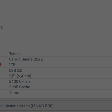
OS
Toshiba
Canvio Basics 2022
(öffnet
1TB
in
USB 3.0
neuem
2,5" (6,4 cm)
Tab)
5400 U/min
2 MB Cache
7 mm
(öffnet
h, Niederländisch (136 KB PDF)
in