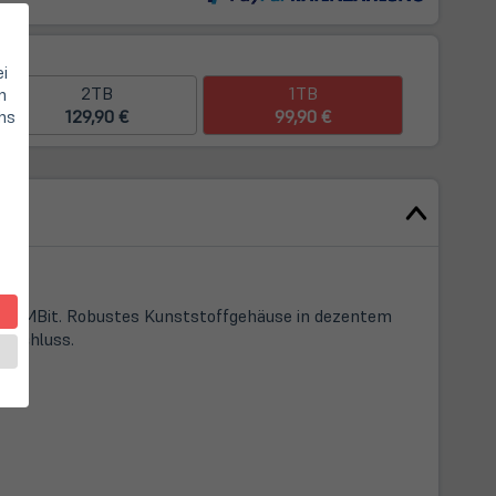
and
ei
2TB
1TB
n
129,90 €
99,90 €
hs
.000 MBit. Robustes Kunststoffgehäuse in dezentem
Anschluss.