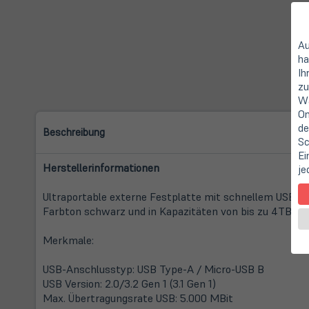
Au
ha
Ih
zu
Wa
On
de
Beschreibung
Sc
Ei
Herstellerinformationen
je
Ultraportable externe Festplatte mit schnellem USB 3
Farbton schwarz und in Kapazitäten von bis zu 4TB erhä
Merkmale:
USB-Anschlusstyp: USB Type-A / Micro-USB B
USB Version: 2.0/3.2 Gen 1 (3.1 Gen 1)
Max. Übertragungsrate USB: 5.000 MBit