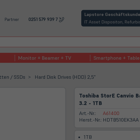
(öffnet in neuem Tab)
Lapstore Geschäftskunde
Partner
0251 579 939 7
IT Asset Dispositon, Refur
Monitor + Beamer + TV
Smartphone + Table
tten / SSDs
Hard Disk Drives (HDD) 2,5"
Toshiba StorE Canvio B
3.2 - 1TB
Art.-Nr.:
A61400
Herst.-Nr.:
HDTB510EK3AA
1TB