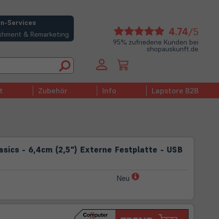
n-Services
(öffne
4.74
/5
bishment & Remarketing
in
95% zufriedene Kunden bei
shopauskunft.de
neue
Tab)
t
Zubehör
Info
Lapstore B2B
asics - 6,4cm (2,5") Externe Festplatte - USB
(öffnet
Neu
in
neuem
Tab)