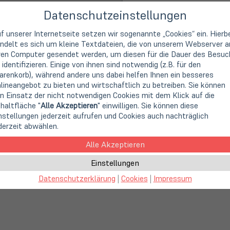
Datenschutzeinstellungen
Varianten / optischer Zust
f unserer Internetseite setzen wir sogenannte „Cookies“ ein. Hierb
4TB
ndelt es sich um kleine Textdateien, die von unserem Webserver a
199,90 €
ren Computer gesendet werden, um diesen für die Dauer des Besuc
 identifizieren. Einige von ihnen sind notwendig (z.B. für den
renkorb), während andere uns dabei helfen Ihnen ein besseres
lineangebot zu bieten und wirtschaftlich zu betreiben. Sie können
n Einsatz der nicht notwendigen Cookies mit dem Klick auf die
haltfläche "
Alle Akzeptieren
" einwilligen. Sie können diese
nstellungen jederzeit aufrufen und Cookies auch nachträglich
derzeit abwählen.
Alle Akzeptieren
.1 Gen1 Anschluss und maximaler Übertragungsrate von bis zu 5
ltlich. Plug & Play - die Stromversorgung erfolgt über den USB 
Einstellungen
Datenschutzerklärung
|
Cookies
|
Impressum