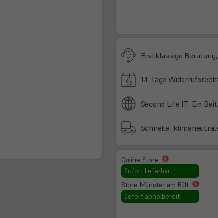
Erstklassige Beratung,
14 Tage Widerrufsrech
Second Life IT: Ein Be
Schnelle, klimaneutral
(öffnet
Online Store:
in
Sofort lieferbar
neuem
(öffne
Store Münster am Bült:
Tab)
in
Sofort abholbereit
neue
Tab)