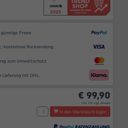
 günstige Preise
t, kostenlose Rücksendung.
itrag zum Umweltschutz.
e Lieferung mit DHL.
€
99,90
(öffnet
inkl. USt zzgl.
Versand
in
neuem
t
Menge
Tab)
In den Warenkorb legen
m