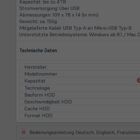
Kapazität: bis zu 4TB
Stromversorgung: Über USB
Abmessungen: 109 x 78 x 14 (in mm)
Gewicht: ca. 150g
Mitgelieferte Kabel: USB Typ-A an Mikro-USB Typ-B
Unterstützte Betriebssysteme: Windows ab 8.1 / Mac 
Technische Daten
Hersteller
Modellnummer
Kapazität
Technologie
Bauform HDD
Geschwindigkeit HDD
Cache HDD
Format HDD
(öffnet
Bedienungsanleitung Deutsch, Englisch, Französisc
in