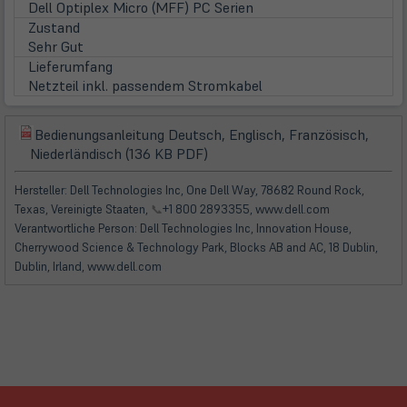
Dell Optiplex Micro (MFF) PC Serien
Zustand
Sehr Gut
Lieferumfang
Netzteil inkl. passendem Stromkabel
Bedienungsanleitung Deutsch, Englisch, Französisch,
(öffnet
(öffnet
Niederländisch (136 KB PDF)
in
in
neuem
neuem
Hersteller: Dell Technologies Inc, One Dell Way, 78682 Round Rock,
Tab)
Tab)
Texas, Vereinigte Staaten,
📞
+1 800 2893355, www.dell.com
Verantwortliche Person: Dell Technologies Inc, Innovation House,
Cherrywood Science & Technology Park, Blocks AB and AC, 18 Dublin,
Dublin, Irland, www.dell.com