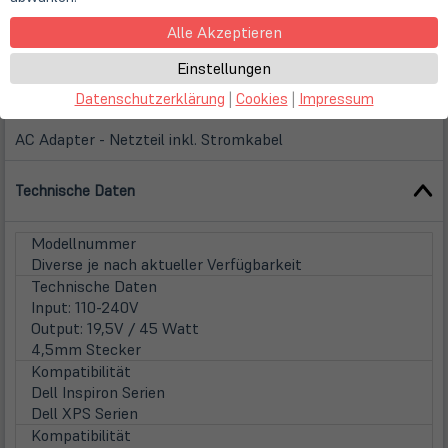
Alle Akzeptieren
Einstellungen
Beschreibung
Datenschutzerklärung
|
Cookies
|
Impressum
AC Adapter - Netzteil inkl. Stromkabel
Technische Daten
Modellnummer
Diverse je nach aktueller Verfügbarkeit
Technische Daten
Input: 110-240V
Output: 19,5V / 45 Watt
4,5mm Stecker
Kompatibilität
Dell Inspiron Serien
Dell XPS Serien
Kompatibilität