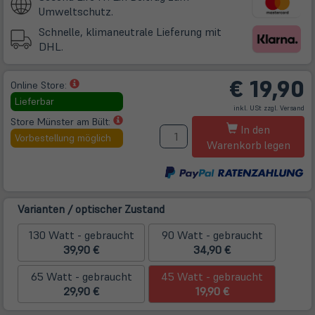
Umweltschutz.
Schnelle, klimaneutrale Lieferung mit
DHL.
€
19,90
(öffnet
Online Store:
in
Lieferbar
(öff
inkl. USt zzgl.
Versand
neuem
in
ne
(öffnet
Store Münster am Bült:
M
Tab)
Tab
In den
in
Vorbestellung möglich
Warenkorb legen
neuem
Tab)
Varianten / optischer Zustand
130 Watt - gebraucht
90 Watt - gebraucht
39,90 €
34,90 €
65 Watt - gebraucht
45 Watt - gebraucht
29,90 €
19,90 €