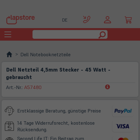
DE
Toggle
navigation
Dell Notebooknetzteile
Dell Netzteil 4,5mm Stecker - 45 Watt -
gebraucht
(öffnet
Art.-Nr.:
A57480
in
neuem
Tab)
Erstklassige Beratung, günstige Preise
14 Tage Widerrufsrecht, kostenlose
Rücksendung.
Second Life IT: Ein Beitrag zum