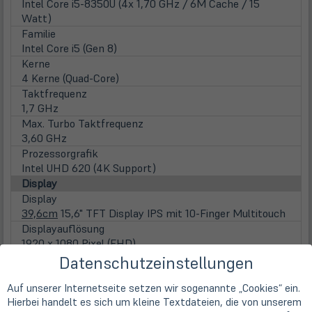
Intel Core i5-8350U (4x 1,70 GHz / 6M Cache / 15
Watt)
Familie
Intel Core i5 (Gen 8)
Kerne
4 Kerne (Quad-Core)
Taktfrequenz
1,7 GHz
Max. Turbo Taktfrequenz
3,60 GHz
Prozessorgrafik
Intel UHD 620 (4K Support)
Display
Display
39,6cm
15,6" TFT Display IPS mit 10-Finger Multitouch
Displayauflösung
1920 x 1080 Pixel (FHD)
Seitenverhältnis
Datenschutzeinstellungen
16:9
Auf unserer Internetseite setzen wir sogenannte „Cookies“ ein.
Displayoberfläche
Hierbei handelt es sich um kleine Textdateien, die von unserem
Anti-Glare (matt)