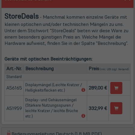
Store
Deals
- Manchmal kommen einzelne Geräte mit
kleinen optischen und/oder technischen Mängeln zu uns.
Unter dem Stichwort "StoreDeals" bieten wir diese Ware zu
einem besonders günstigen Preis an. Welche Mängel die
Hardware aufweist, finden Sie in der Spalte "Beschreibung".
Geräte mit optischen Beeinträchtigungen:
(öffn
Art.-Nr.
Beschreibung
Preis
(inkl. USt zzgl.
Versand
)
Standard
Displaymängel (Leichte Kratzer /
A56165
289,00 €
(öffnet
Helligkeitsflecken etc.)
in
Display- und Gehäusemängel
neuem
(Stärkere Nutzungsspuren /
Tab)
A51959
332,99 €
leichte Kratzer / leichte Brüche
(öffnet
etc.)
in
neuem
Tab)
(öffnet
Bedienungsanleitung Deutsch (1,8 MB PDF)