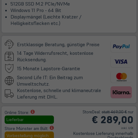
512GB SSD M.2 PCIe/NVMe
Windows 11 Pro - 64 Bit
Displaymängel (Leichte Kratzer /
Helligkeitsflecken etc.)
Erstklassige Beratung, günstige Preise
14 Tage Widerrufsrecht, kostenlose
Rücksendung.
(öffnet
15 Monate Lapstore-Garantie
in
Second Life IT: Ein Beitrag zum
neuem
Umweltschutz.
Tab)
Kostenlose, schnelle und klimaneutrale
Lieferung mit DHL.
(öffnet
Store
Deal
:
statt 469,00 €
nur
Online Store:
€
289,00
in
Lieferbar
neuem
(öffnet
Store Münster am Bült:
inkl. USt
Tab)
Kostenlose Lieferung innerhalb
in
Vorbestellung möglich
Deutschlands