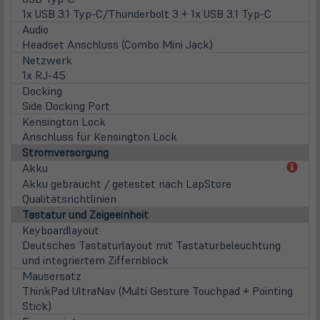
1x USB 3.1 Typ-C/Thunderbolt 3 + 1x USB 3.1 Typ-C
Audio
Headset Anschluss (Combo Mini Jack)
Netzwerk
1x RJ-45
Docking
Side Docking Port
Kensington Lock
Anschluss für Kensington Lock
Stromversorgung
(öff
Akku
in
Akku gebraucht / getestet nach LapStore
neu
Qualitätsrichtlinien
Tab)
Tastatur und Zeigeeinheit
Keyboardlayout
Deutsches Tastaturlayout mit Tastaturbeleuchtung
und integriertem Ziffernblock
Mausersatz
ThinkPad UltraNav (Multi Gesture Touchpad + Pointing
Stick)