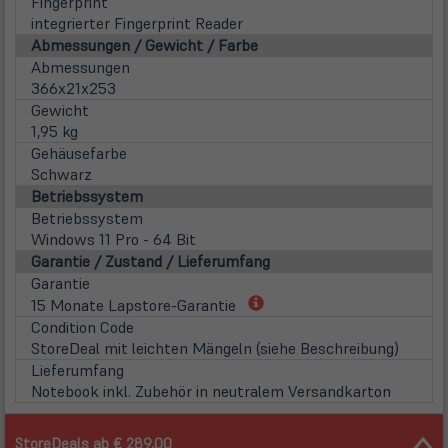
Fingerprint
integrierter Fingerprint Reader
Abmessungen / Gewicht / Farbe
Abmessungen
366x21x253
Gewicht
1,95 kg
Gehäusefarbe
Schwarz
Betriebssystem
Betriebssystem
Windows 11 Pro - 64 Bit
Garantie / Zustand / Lieferumfang
Garantie
(öffnet
15 Monate Lapstore-Garantie
in
Condition Code
neuem
StoreDeal mit leichten Mängeln (siehe Beschreibung)
Tab)
Lieferumfang
Notebook inkl. Zubehör in neutralem Versandkarton
StoreDeals ab € 289,00