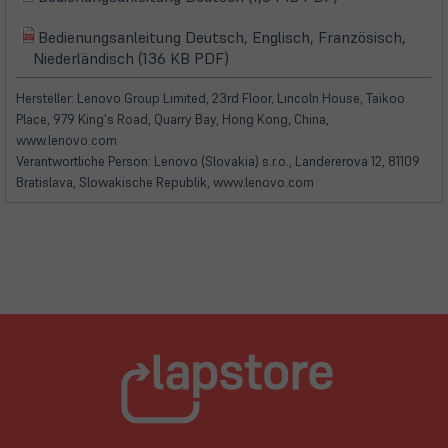
(öffnet
in
in
Bedienungsanleitung Deutsch, Englisch, Französisch,
neuem
(öffnet
(öffnet
neuem
Niederländisch (136 KB PDF)
Tab)
in
in
Tab)
neuem
neuem
Hersteller: Lenovo Group Limited, 23rd Floor, Lincoln House, Taikoo
Tab)
Tab)
Place, 979 King's Road, Quarry Bay, Hong Kong, China,
www.lenovo.com
Verantwortliche Person: Lenovo (Slovakia) s.r.o., Landererova 12, 81109
Bratislava, Slowakische Republik, www.lenovo.com