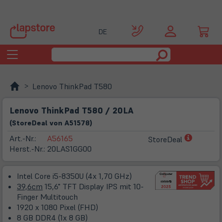
DE
Toggle
navigation
Lenovo ThinkPad T580
Lenovo ThinkPad T580 / 20LA
(
Store
Deal
von
A51578
)
(öffnet
Art.-Nr.:
A56165
StoreDeal
in
Herst.-Nr.:
20LAS1GG00
neuem
Tab)
Intel Core i5-8350U (4x 1,70 GHz)
39,6cm
15,6" TFT Display IPS mit 10-
Finger Multitouch
1920 x 1080 Pixel (FHD)
8 GB DDR4 (1x 8 GB)