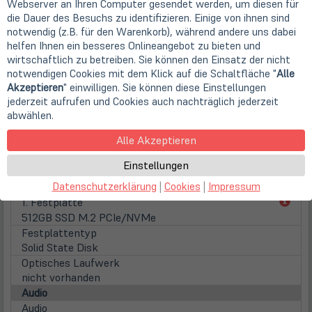
Webserver an Ihren Computer gesendet werden, um diesen für
Displaybeleuchtung
die Dauer des Besuchs zu identifizieren. Einige von ihnen sind
LED Hintergrundbeleuchtung
notwendig (z.B. für den Warenkorb), während andere uns dabei
Touchscreen
helfen Ihnen ein besseres Onlineangebot zu bieten und
vorhanden
wirtschaftlich zu betreiben. Sie können den Einsatz der nicht
WebCam
notwendigen Cookies mit dem Klick auf die Schaltfläche "
Alle
Webcam
Akzeptieren
" einwilligen. Sie können diese Einstellungen
integrierte HD WebCam
jederzeit aufrufen und Cookies auch nachträglich jederzeit
Hauptspeicher
abwählen.
inst. Speicher
Alle Akzeptieren
8 GB DDR4 (1x 8 GB)
max. Speicher
Einstellungen
32 GB DDR4 (auf 2 Steckplätzen)
Datenschutzerklärung
|
Cookies
|
Impressum
Festplatten / Laufwerke
(öff
1. Festplatte
in
512GB SSD M.2 PCIe/NVMe
neu
Festplattentyp
Tab)
Solid State Disk
Optisches Laufwerk
nicht vorhanden
Audio
Audio