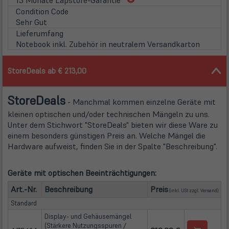
in
Condition Code
neuem
Sehr Gut
Tab)
Lieferumfang
Notebook inkl. Zubehör in neutralem Versandkarton
StoreDeals ab € 213,00
Store
Deals
- Manchmal kommen einzelne Geräte mit
kleinen optischen und/oder technischen Mängeln zu uns.
Unter dem Stichwort "StoreDeals" bieten wir diese Ware zu
einem besonders günstigen Preis an. Welche Mängel die
Hardware aufweist, finden Sie in der Spalte "Beschreibung".
Geräte mit optischen Beeinträchtigungen:
(öffn
Art.-Nr.
Beschreibung
Preis
(inkl. USt zzgl.
Versand
)
Standard
Display- und Gehäusemängel
(Stärkere Nutzungsspuren /