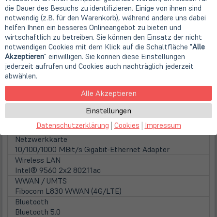
64 GB DDR4 (auf 2 Steckplätzen)
die Dauer des Besuchs zu identifizieren. Einige von ihnen sind
Festplatten / Laufwerke
notwendig (z.B. für den Warenkorb), während andere uns dabei
(öff
1. Festplatte
helfen Ihnen ein besseres Onlineangebot zu bieten und
in
256GB SSD M.2 PCIe/NVMe
wirtschaftlich zu betreiben. Sie können den Einsatz der nicht
neu
Festplattentyp
notwendigen Cookies mit dem Klick auf die Schaltfläche "
Alle
Tab)
Solid State Disk
Akzeptieren
" einwilligen. Sie können diese Einstellungen
Optisches Laufwerk
jederzeit aufrufen und Cookies auch nachträglich jederzeit
abwählen.
nicht vorhanden
Audio
Alle Akzeptieren
Audio
HD Audio, Bang & Olufson Stereo Lautsprecher, Dual
Einstellungen
array Mikrofon
Datenschutzerklärung
|
Cookies
|
Impressum
Netzwerk- und Funkverbindungen
Netzwerkkarte
10/100/1000 MBit/s Gigabit-Ethernet Adapter
Wireless LAN
Intel® 9560 2x2 802.11ac
WWAN / UMTS
Fibocom L830 WWAN (4G/LTE)
Bluetooth
Bluetooth 5.0