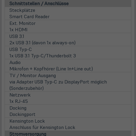
Schnittstellen / Anschlüsse
Steckplätze
Smart Card Reader
Ext. Monitor
1x HDMI
USB 3.1
2x USB 3.1 (davon 1x always-on)
USB Typ-C
1x USB 3.1 Typ-C/Thunderbolt 3
Audio
Mikrofon + Kopfhörer (Line In+Line out)
TV / Monitor Ausgang
via Adapter USB Typ-C zu DisplayPort möglich
(Sonderzubehör)
Netzwerk
1x RJ-45
Docking
Dockingport
Kensington Lock
Anschluss für Kensington Lock
Stromversorgung