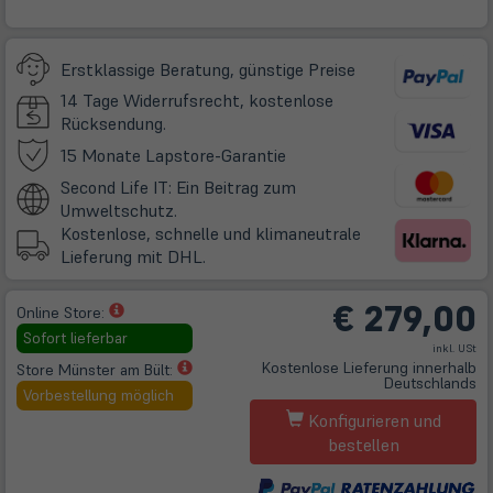
Erstklassige Beratung, günstige Preise
14 Tage Widerrufsrecht, kostenlose
Rücksendung.
(öffnet
15 Monate Lapstore-Garantie
in
Second Life IT: Ein Beitrag zum
neuem
Umweltschutz.
Tab)
Kostenlose, schnelle und klimaneutrale
Lieferung mit DHL.
€
279,00
(öffnet
Online Store:
in
Sofort lieferbar
inkl. USt
neuem
(öffnet
Kostenlose Lieferung innerhalb
Store Münster am Bült:
Tab)
Deutschlands
in
Vorbestellung möglich
neuem
Konfigurieren und
Tab)
bestellen