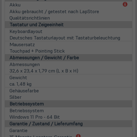
(öff
Akku
in
Akku gebraucht / getestet nach LapStore
neu
Qualitätsrichtlinien
Tab)
Tastatur und Zeigeeinheit
Keyboardlayout
Deutsches Tastaturlayout mit Tastaturbeleuchtung
Mausersatz
Touchpad + Pointing Stick
Abmessungen / Gewicht / Farbe
Abmessungen
32,6 x 23,4 x 1,79 cm (L x B x H)
Gewicht
ca. 1,48 kg
Gehäusefarbe
Silber
Betriebssystem
Betriebssystem
Windows 11 Pro - 64 Bit
Garantie / Zustand / Lieferumfang
Garantie
(öffnet
15 Monate Lapstore-Garantie