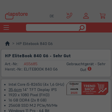
DE
Toggle
navigation
HP Elitebook 840 G6
HP EliteBook 840 G6 - Sehr Gut
Art.-Nr.:
A55685
Gebrauchtgerät - Sehr
(öffnet
Herst.-Nr.:
ELITEBOOK 840 G6
Gut
in
neuem
Intel Core i5-8265U (4x 1,6 GHz)
Tab)
35,6cm
14" TFT Display IPS
1920 x 1080 Pixel (FHD)
16 GB DDR4 (2x 8 GB)
256GB SSD M.2 PCIe/NVMe
Windows 11 Pro - 64 Bit