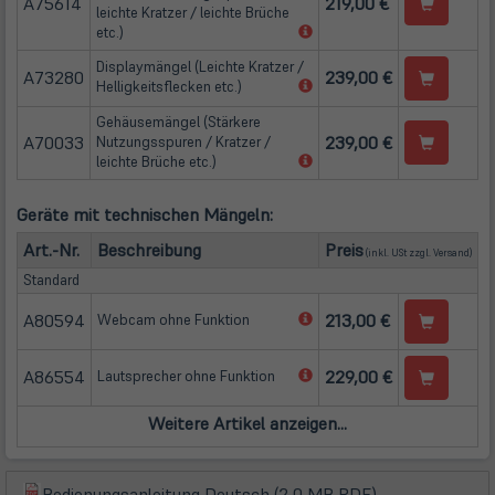
A75614
219,00 €
leichte Kratzer / leichte Brüche
(öffnet
etc.)
in
Displaymängel (Leichte Kratzer /
neuem
A73280
239,00 €
(öffnet
Helligkeitsflecken etc.)
Tab)
in
Gehäusemängel (Stärkere
neuem
A70033
239,00 €
Nutzungsspuren / Kratzer /
Tab)
(öffnet
leichte Brüche etc.)
in
neuem
Geräte mit technischen Mängeln:
Tab)
(öffn
Art.-Nr.
Beschreibung
Preis
(inkl. USt zzgl.
Versand
)
Standard
A80594
(öffnet
213,00 €
Webcam ohne Funktion
in
neuem
A86554
(öffnet
229,00 €
Lautsprecher ohne Funktion
Tab)
in
neuem
Tab)
(öffnet
Bedienungsanleitung Deutsch (2,0 MB PDF)