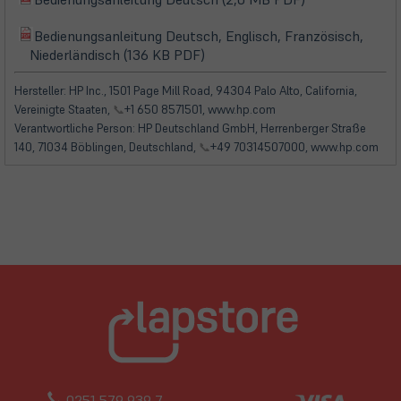
(öffnet
in
in
Bedienungsanleitung Deutsch, Englisch, Französisch,
neuem
(öffnet
(öffnet
neuem
Niederländisch (136 KB PDF)
Tab)
in
in
Tab)
neuem
neuem
Hersteller: HP Inc., 1501 Page Mill Road, 94304 Palo Alto, California,
Tab)
Tab)
Vereinigte Staaten,
📞
+1 650 8571501, www.hp.com
Verantwortliche Person: HP Deutschland GmbH, Herrenberger Straße
140, 71034 Böblingen, Deutschland,
📞
+49 70314507000, www.hp.com
0251 579 939 7