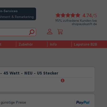
n-Services
(öffne
4.74
/5
bishment & Remarketing
in
95% zufriedene Kunden bei
shopauskunft.de
neue
Tab)
t
Zubehör
Info
Lapstore B2B
- 45 Watt - NEU - US Stecker
(öffnet
in
neuem
Tab)
 günstige Preise