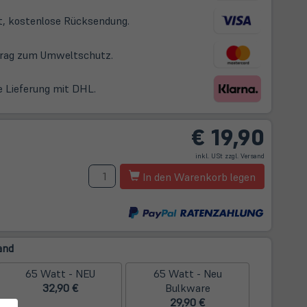
t, kostenlose Rücksendung.
itrag zum Umweltschutz.
e Lieferung mit DHL.
€
19,90
(öffnet
inkl. USt zzgl.
Versand
in
neuem
t
Menge
Tab)
In den Warenkorb legen
m
and
65 Watt - NEU
65 Watt - Neu
32,90 €
Bulkware
29,90 €