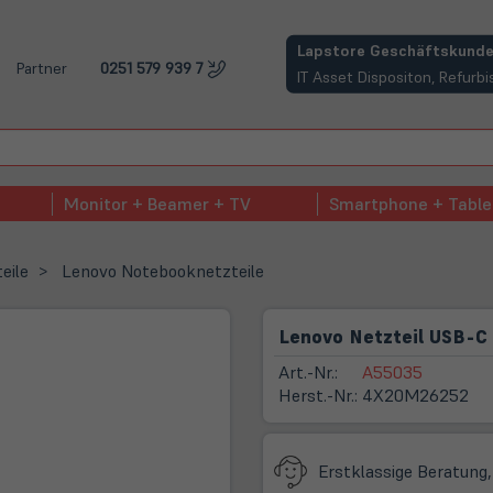
(öffnet in neuem Tab)
Lapstore Geschäftskunde
Partner
0251 579 939 7
IT Asset Dispositon, Refur
Monitor + Beamer + TV
Smartphone + Table
eile
Lenovo Notebooknetzteile
Lenovo Netzteil USB-C 
Art.-Nr.:
A55035
Herst.-Nr.:
4X20M26252
Erstklassige Beratung,