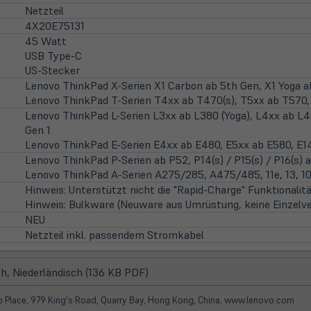
Netzteil
4X20E75131
45 Watt
USB Type-C
US-Stecker
Lenovo ThinkPad X-Serien X1 Carbon ab 5th Gen, X1 Yoga a
Lenovo ThinkPad T-Serien T4xx ab T470(s), T5xx ab T570, T
Lenovo ThinkPad L-Serien L3xx ab L380 (Yoga), L4xx ab L48
Gen 1
Lenovo ThinkPad E-Serien E4xx ab E480, E5xx ab E580, E14
Lenovo ThinkPad P-Serien ab P52, P14(s) / P15(s) / P16(s) 
Lenovo ThinkPad A-Serien A275/285, A475/485, 11e, 13, 10
Hinweis: Unterstützt nicht die "Rapid-Charge" Funktionalitä
Hinweis: Bulkware (Neuware aus Umrüstung, keine Einzelver
NEU
Netzteil inkl. passendem Stromkabel
(öffnet
h, Niederländisch (136 KB PDF)
in
neuem
koo Place, 979 King's Road, Quarry Bay, Hong Kong, China, www.lenovo.com