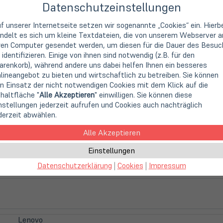
Datenschutzeinstellungen
65 Watt - gebraucht
f unserer Internetseite setzen wir sogenannte „Cookies“ ein. Hierb
24,90 €
ndelt es sich um kleine Textdateien, die von unserem Webserver a
ren Computer gesendet werden, um diesen für die Dauer des Besuc
 identifizieren. Einige von ihnen sind notwendig (z.B. für den
renkorb), während andere uns dabei helfen Ihnen ein besseres
lineangebot zu bieten und wirtschaftlich zu betreiben. Sie können
n Einsatz der nicht notwendigen Cookies mit dem Klick auf die
haltfläche "
Alle Akzeptieren
" einwilligen. Sie können diese
nstellungen jederzeit aufrufen und Cookies auch nachträglich
derzeit abwählen.
rätes, in welcher Form das Lenovo USB-C Netzteil von Ihrem Gerä
Alle Akzeptieren
 (z.B. fehlende Unterstützung der RapidCharge Funktion bei Ver
upport Team.
Einstellungen
Datenschutzerklärung
|
Cookies
|
Impressum
, je nach aktueller Verfügbarkeit
Lenovo