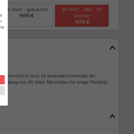
45 Watt - gebraucht
45 Watt - NEU - US
ei
19,90 €
Stecker
n
19,90 €
hs
t unterstützt wird. Es bestehen innerhalb der
wendung von 45 Watt Netzteilen für einige Modelle).