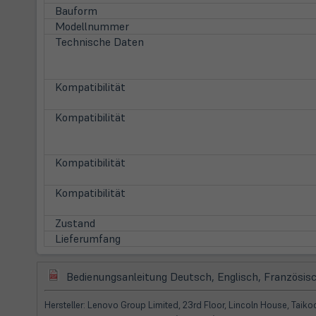
Bauform
Modellnummer
Technische Daten
Kompatibilität
Kompatibilität
Kompatibilität
Kompatibilität
Zustand
Lieferumfang
(öffnet
Bedienungsanleitung Deutsch, Englisch, Französisc
in
neuem
Hersteller: Lenovo Group Limited, 23rd Floor, Lincoln House, Tai