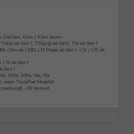
b 2nd Gen, X2xx / X3xx Serien
14(s) ab Gen 1, T15(p/g) ab Gen1, T16 ab Gen 1
0, L5xx ab L580, L13 (Yoga) ab Gen 1, L14 / L15 ab
 / 15 ab Gen 1
ab Gen 1
0e, 300e, 500e, 14e, 15e
t vieler ThinkPad Modelle!
packung!) - US Version!