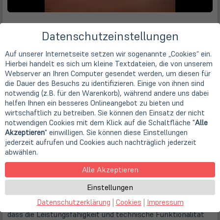
Datenschutzeinstellungen
Auf unserer Internetseite setzen wir sogenannte „Cookies“ ein.
Technische Daten
Hierbei handelt es sich um kleine Textdateien, die von unserem
Webserver an Ihren Computer gesendet werden, um diesen für
Manchmal kommen einzelne Geräte mit kleinen optischen
die Dauer des Besuchs zu identifizieren. Einige von ihnen sind
und/oder technischen Mängeln zu uns. Unter dem
notwendig (z.B. für den Warenkorb), während andere uns dabei
Stichwort "StoreDeals" bieten wir diese Ware zu einem
helfen Ihnen ein besseres Onlineangebot zu bieten und
besonders günstigen Preis an. Dieses Storedeal-Angebot
wirtschaftlich zu betreiben. Sie können den Einsatz der nicht
weist folgende Mängel auf:
notwendigen Cookies mit dem Klick auf die Schaltfläche "
Alle
Akzeptieren
" einwilligen. Sie können diese Einstellungen
Gehäusemängel (Stärkere Nutzungsspuren / Kratzer /
jederzeit aufrufen und Cookies auch nachträglich jederzeit
abwählen.
leichte Brüche etc.)
Alle Akzeptieren
Kleine Brüche und Kratzer am Gehäuse sind
Gebrauchsspuren, die bei einigen gebrauchten Geräten
Einstellungen
auftreten können. Geräte mit Schönheitsfehlern am
Datenschutzerklärung
|
Cookies
|
Impressum
Gehäuse werden von uns überprüft. So wird sichergestellt,
dass die Leistungsfähigkeit und technische Funktionalität