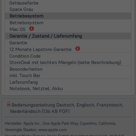
Gehäusefarbe
Space Grau
Betriebssystem
Betriebssystem
(öffnet
Mac OS
in
Garantie / Zustand / Lieferumfang
neuem
Garantie
Tab)
(öffnet
12 Monate Lapstore-Garantie
in
Condition Code
neuem
StoreDeal mit leichten Mängeln (siehe Beschreibung)
Tab)
Besonderheiten
inkl. Touch Bar
Lieferumfang
Notebook, Netzteil, Akku
Bedienungsanleitung Deutsch, Englisch, Französisch,
(öffnet
(öffnet
Niederländisch (136 KB PDF)
in
in
neuem
neuem
Hersteller: Apple Inc., One Apple Park Way, Cupertino, California,
Tab)
Tab)
Vereinigte Staaten, www.apple.com