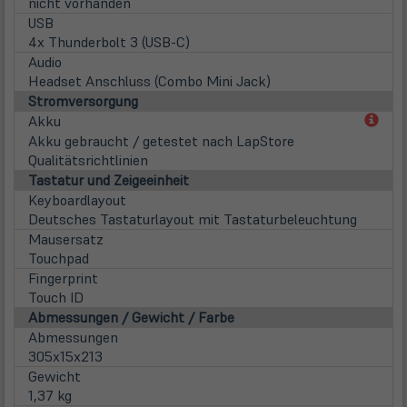
nicht vorhanden
USB
4x Thunderbolt 3 (USB-C)
Audio
Headset Anschluss (Combo Mini Jack)
Stromversorgung
(öff
Akku
in
Akku gebraucht / getestet nach LapStore
neu
Qualitätsrichtlinien
Tab)
Tastatur und Zeigeeinheit
Keyboardlayout
Deutsches Tastaturlayout mit Tastaturbeleuchtung
Mausersatz
Touchpad
Fingerprint
Touch ID
Abmessungen / Gewicht / Farbe
Abmessungen
305x15x213
Gewicht
1,37 kg