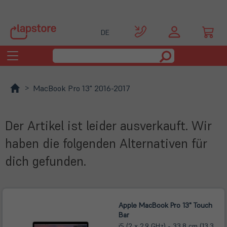
DE
Toggle
navigation
MacBook Pro 13" 2016-2017
Der Artikel ist leider ausverkauft. Wir
haben die folgenden Alternativen für
dich gefunden.
Apple MacBook Pro 13" Touch
Bar
i5 (2 x 2,9 GHz) - 33,8 cm (13,3