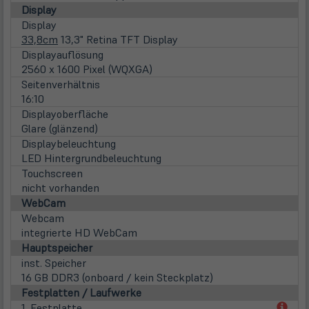
Display
Display
33,8cm
13,3" Retina TFT Display
Displayauflösung
2560 x 1600 Pixel (WQXGA)
Seitenverhältnis
16:10
Displayoberfläche
Glare (glänzend)
Displaybeleuchtung
LED Hintergrundbeleuchtung
Touchscreen
nicht vorhanden
WebCam
Webcam
integrierte HD WebCam
Hauptspeicher
inst. Speicher
16 GB DDR3 (onboard / kein Steckplatz)
Festplatten / Laufwerke
(öff
1. Festplatte