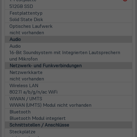
in
512GB SSD
neu
Festplattentyp
Tab)
Solid State Disk
Optisches Laufwerk
nicht vorhanden
Audio
Audio
16-Bit Soundsystem mit Integrierten Lautsprechern
und Mikrofon
Netzwerk- und Funkverbindungen
Netzwerkkarte
nicht vorhanden
Wireless LAN
802.11 a/b/g/n/ac WiFi
WWAN / UMTS
WWAN (UMTS) Modul nicht vorhanden
Bluetooth
Bluetooth Modul integriert
Schnittstellen / Anschlüsse
Steckplätze