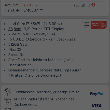
(öffnet
Art.-Nr.:
A52885
StoreDeal
in
Herst.-Nr.:
EMC3071**
neuem
Tab)
Intel Core I7-6567U (2x 3,3Ghz)
33,8cm
13,3" Retina TFT Display
2560 x 1600 Pixel (WQXGA)
16 GB DDR3 (onboard / kein Steckplatz)
512GB SSD
Mac OS
Space Grau
StoreDeal mit leichten Mängeln (siehe
Beschreibung)
Gehäusemängel (Stärkere Nutzungsspuren
/ Kratzer / leichte Brüche etc.)
Erstklassige Beratung, günstige Preise
14 Tage Widerrufsrecht, kostenlose
Rücksendung.