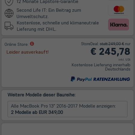
(öffnet
12 Monate Lapstore-Garantie
in
Second Life IT: Ein Beitrag zum
neuem
Umweltschutz.
Tab)
Kostenlose, schnelle und klimaneutrale
Lieferung mit DHL.
(öffnet
Store
Deal
:
statt 249,00 €
nur
Online Store:
€ 245,78
in
Leider ausverkauft!
neuem
inkl. USt
Tab)
Kostenlose Lieferung innerhalb
Deutschlands
Weitere Modelle dieser Baureihe:
Alle MacBook Pro 13" 2016-2017 Modelle anzeigen:
2 Modelle ab EUR 349,00