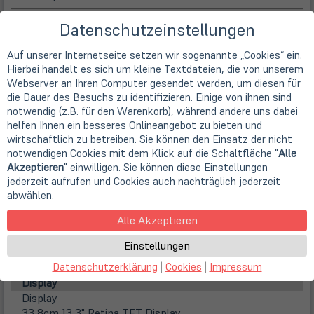
Hersteller
Datenschutzeinstellungen
Hersteller
Auf unserer Internetseite setzen wir sogenannte „Cookies“ ein.
Apple
Hierbei handelt es sich um kleine Textdateien, die von unserem
Gerätetyp
Webserver an Ihren Computer gesendet werden, um diesen für
Notebook
die Dauer des Besuchs zu identifizieren. Einige von ihnen sind
Prozessor
notwendig (z.B. für den Warenkorb), während andere uns dabei
Prozessor
helfen Ihnen ein besseres Onlineangebot zu bieten und
Intel Core i5-6267U (2x 2,9 GHz / 4 MB Cache / 23
wirtschaftlich zu betreiben. Sie können den Einsatz der nicht
Watt)
notwendigen Cookies mit dem Klick auf die Schaltfläche "
Alle
Familie
Akzeptieren
" einwilligen. Sie können diese Einstellungen
Intel Core i5 Mobile (Gen 6)
jederzeit aufrufen und Cookies auch nachträglich jederzeit
Kerne
abwählen.
2 Kerne (Dual-Core)
Alle Akzeptieren
Taktfrequenz
2,9 GHz
Einstellungen
Prozessorgrafik
Intel Iris 550 (4k Support)
Datenschutzerklärung
|
Cookies
|
Impressum
Display
Display
33,8cm
13,3" Retina TFT Display