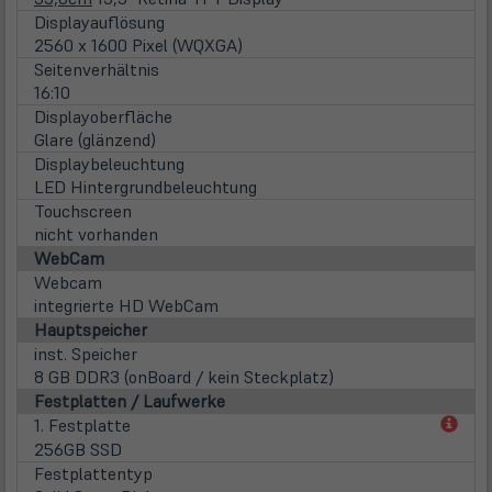
Displayauflösung
2560 x 1600 Pixel (WQXGA)
Seitenverhältnis
16:10
Displayoberfläche
Glare (glänzend)
Displaybeleuchtung
LED Hintergrundbeleuchtung
Touchscreen
nicht vorhanden
WebCam
Webcam
integrierte HD WebCam
Hauptspeicher
inst. Speicher
8 GB DDR3 (onBoard / kein Steckplatz)
Festplatten / Laufwerke
(öff
1. Festplatte
in
256GB SSD
neu
Festplattentyp