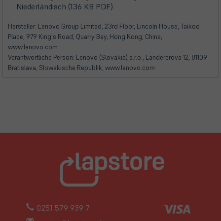
(öffnet
(öffnet
Niederländisch (136 KB PDF)
in
in
neuem
neuem
Hersteller: Lenovo Group Limited, 23rd Floor, Lincoln House, Taikoo
Tab)
Tab)
Place, 979 King's Road, Quarry Bay, Hong Kong, China,
www.lenovo.com
Verantwortliche Person: Lenovo (Slovakia) s.r.o., Landererova 12, 81109
Bratislava, Slowakische Republik, www.lenovo.com
0251 579 939 7