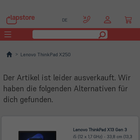
DE
Toggle
navigation
Lenovo ThinkPad X250
Der Artikel ist leider ausverkauft. Wir
haben die folgenden Alternativen für
dich gefunden.
Lenovo ThinkPad X13 Gen 3
i5 (12 x 1,7 GHz) - 33,8 cm (13,3