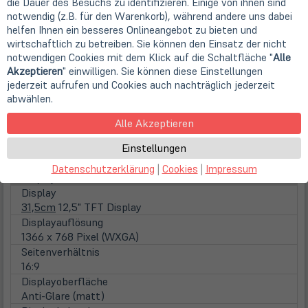
Intel Core i5-5300U (2x 2,3 GHz / 3 MB Cache / 15
die Dauer des Besuchs zu identifizieren. Einige von ihnen sind
Watt)
notwendig (z.B. für den Warenkorb), während andere uns dabei
Familie
helfen Ihnen ein besseres Onlineangebot zu bieten und
wirtschaftlich zu betreiben. Sie können den Einsatz der nicht
Intel Core i5 Mobile (Gen 5)
notwendigen Cookies mit dem Klick auf die Schaltfläche "
Alle
Kerne
Akzeptieren
" einwilligen. Sie können diese Einstellungen
2 Kerne (Dual-Core)
jederzeit aufrufen und Cookies auch nachträglich jederzeit
Taktfrequenz
abwählen.
2,3 GHz
Max. Turbo Taktfrequenz
Alle Akzeptieren
2,90 GHz
Einstellungen
Prozessorgrafik
Intel HD 5500
Datenschutzerklärung
|
Cookies
|
Impressum
Display
Display
31,5cm
12,5" TFT Display
Displayauflösung
1366 x 768 Pixel (WXGA)
Seitenverhältnis
16:9
Displayoberfläche
Anti-Glare (matt)