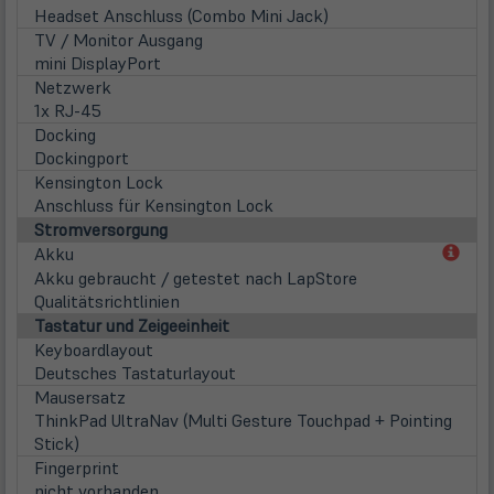
Headset Anschluss (Combo Mini Jack)
TV / Monitor Ausgang
mini DisplayPort
Netzwerk
1x RJ-45
Docking
Dockingport
Kensington Lock
Anschluss für Kensington Lock
Stromversorgung
(öff
Akku
in
Akku gebraucht / getestet nach LapStore
neu
Qualitätsrichtlinien
Tab)
Tastatur und Zeigeeinheit
Keyboardlayout
Deutsches Tastaturlayout
Mausersatz
ThinkPad UltraNav (Multi Gesture Touchpad + Pointing
Stick)
Fingerprint
nicht vorhanden