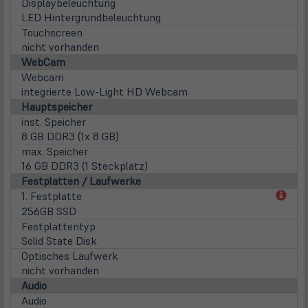
Displaybeleuchtung
LED Hintergrundbeleuchtung
Touchscreen
nicht vorhanden
WebCam
Webcam
integrierte Low-Light HD Webcam
Hauptspeicher
inst. Speicher
8 GB DDR3 (1x 8 GB)
max. Speicher
16 GB DDR3 (1 Steckplatz)
Festplatten / Laufwerke
(öff
1. Festplatte
in
256GB SSD
neu
Festplattentyp
Tab)
Solid State Disk
Optisches Laufwerk
nicht vorhanden
Audio
Audio