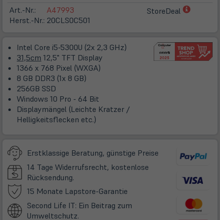
(öffnet
Art.-Nr.:
A47993
StoreDeal
in
Herst.-Nr.:
20CLS0C501
neuem
Tab)
Intel Core i5-5300U (2x 2,3 GHz)
31,5cm
12,5" TFT Display
1366 x 768 Pixel (WXGA)
8 GB DDR3 (1x 8 GB)
256GB SSD
Windows 10 Pro - 64 Bit
Displaymängel (Leichte Kratzer /
Helligkeitsflecken etc.)
Erstklassige Beratung, günstige Preise
14 Tage Widerrufsrecht, kostenlose
Rücksendung.
(öffnet
15 Monate Lapstore-Garantie
in
Second Life IT: Ein Beitrag zum
neuem
Umweltschutz.