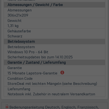
Abmessungen / Gewicht / Farbe
Abmessungen
306x21x209
Gewicht
1,31 kg
Gehäusefarbe
Schwarz
Betriebssystem
Betriebssystem
Windows 10 Pro - 64 Bit
Sicherheitsupdates bis zum 14.10.2025
Garantie / Zustand / Lieferumfang
Garantie
(öffnet
15 Monate Lapstore-Garantie
in
Condition Code
neuem
StoreDeal mit leichten Mängeln (siehe Beschreibung)
Tab)
Lieferumfang
Notebook inkl. Zubehör in neutralem Versandkarton
Bedienungsanleitung Deutsch, Englisch, Französisch,