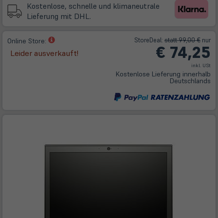
Tab)
Kostenlose, schnelle und klimaneutrale
Lieferung mit DHL.
(öffnet
Store
Deal
:
statt 99,00 €
nur
Online Store:
€ 74,25
in
Leider ausverkauft!
neuem
inkl. USt
Tab)
Kostenlose Lieferung innerhalb
Deutschlands