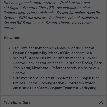
Videoausgangskonfigurationen – Dockingstationen
*** Gigabit-Ethernet über USB , die Installation eines
Treibers kann erforderlich sein. Stellen Sie sicher, dass Ihr
System- BIOS die neueste Version ist, oder aktualisieren
Sie das BIOS mit Lenovo System Update die neueste
Version.
Hinweise:
Die Liste der kompatiblen Modelle ist der
Lenovo
(öffnet
Option Compatibility Matrix (OCM)
entnommen.
in
Weiterführende Hersteller Informationen zu dieser
neuem
Lenovo Dockingstation finden Sie auf der
Docks, Port-
Tab)
(öffnet
Replikator, Ultrabase - Referenzhandbuch Seite
von
in
Lenovo.
neuem
Selbstverständlich steht Ihnen zu allen Fragen rund
Tab)
um das Thema Dockingstation / Portreplikatoren
(öffnet
auch unser
LapStore Support Team
zur Verfügung.
in
neuem
Technische Daten
Tab)