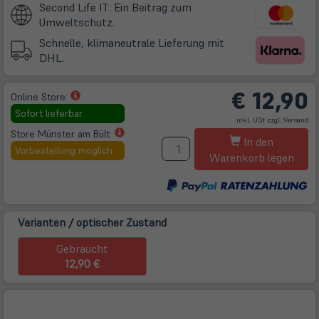
Second Life IT: Ein Beitrag zum
Umweltschutz.
Schnelle, klimaneutrale Lieferung mit
DHL.
€
12,90
(öffnet
Online Store:
in
Sofort lieferbar
(öff
inkl. USt zzgl.
Versand
neuem
in
ne
(öffnet
Store Münster am Bült:
M
Tab)
Tab
In den
in
Vorbestellung möglich
Warenkorb legen
neuem
Tab)
Varianten / optischer Zustand
Gebraucht
12,90 €