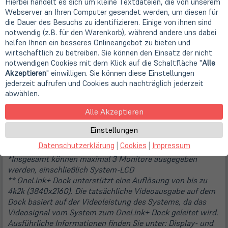
Hierbei handelt es sich um kleine Textdateien, die von unserem
Zu den Funktionen gehören:
Webserver an Ihren Computer gesendet werden, um diesen für
Ein einziges OneLink+-Kabel ermöglicht alle Docking-
die Dauer des Besuchs zu identifizieren. Einige von ihnen sind
Funktionen und liefert gleichzeitig kontinuierliche Leistung,
notwendig (z.B. für den Warenkorb), während andere uns dabei
sodass Sie Ihre Produktivität im Handumdrehen steigern
helfen Ihnen ein besseres Onlineangebot zu bieten und
können.
wirtschaftlich zu betreiben. Sie können den Einsatz der nicht
Bis zu 4K-Videoausgabe ermöglicht Ihnen ein lebendiges
notwendigen Cookies mit dem Klick auf die Schaltfläche "
Alle
Akzeptieren
" einwilligen. Sie können diese Einstellungen
Videoerlebnis mit Ihrem brandneuen ThinkPad Ultrabook
jederzeit aufrufen und Cookies auch nachträglich jederzeit
Netzschalter am Dock spiegelt den Netzschalter des
abwählen.
Systems
Gigabit Ethernet (10/100/1000) mit Boot over LAN-
Alle Akzeptieren
Unterstützung*** auf allen ThinkPad OneLink+ Systemen
Einstellungen
Datenschutzerklärung
|
Cookies
|
Impressum
Anmerkungen:
*Insgesamt können maximal 3 Monitore ausgegeben
werden, einschließlich System-LCD
** OneLink+ Dock unterstützt eine Auflösung von bis zu
4k2k (3840x2160). Die tatsächliche Videoausgabe auf dem
Dock basiert auf der Videoleistung des Systems, da das
Videosignal vom System zum OneLink+ Dock geleitet wird.
Ausführliche Informationen finden Sie unter: Display- und