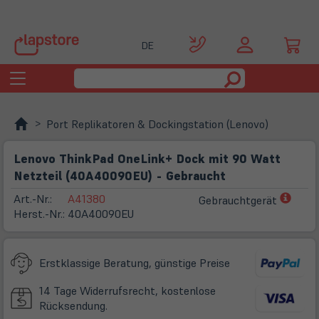
DE
Toggle
navigation
Port Replikatoren & Dockingstation (Lenovo)
Lenovo ThinkPad OneLink+ Dock mit 90 Watt
Netzteil (40A40090EU) - Gebraucht
(öffn
Art.-Nr.:
A41380
Gebrauchtgerät
in
Herst.-Nr.:
40A40090EU
neue
Tab)
Erstklassige Beratung, günstige Preise
14 Tage Widerrufsrecht, kostenlose
Rücksendung.