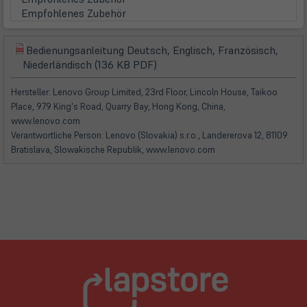
Empfohlenes Zubehör
Bedienungsanleitung Deutsch, Englisch, Französisch,
(öffnet
(öffnet
Niederländisch (136 KB PDF)
in
in
neuem
neuem
Hersteller: Lenovo Group Limited, 23rd Floor, Lincoln House, Taikoo
Tab)
Tab)
Place, 979 King's Road, Quarry Bay, Hong Kong, China,
www.lenovo.com
Verantwortliche Person: Lenovo (Slovakia) s.r.o., Landererova 12, 81109
Bratislava, Slowakische Republik, www.lenovo.com