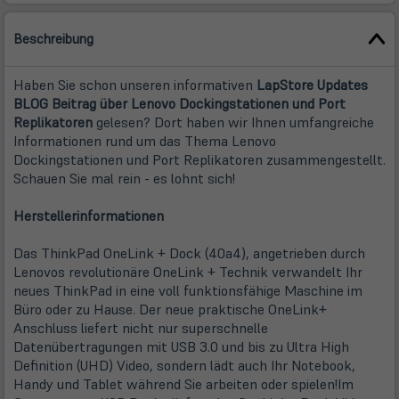
Beschreibung
Haben Sie schon unseren informativen
LapStore Updates
BLOG Beitrag über Lenovo Dockingstationen und Port
(öffnet
Replikatoren
gelesen? Dort haben wir Ihnen umfangreiche
in
Informationen rund um das Thema Lenovo
neuem
Dockingstationen und Port Replikatoren zusammengestellt.
Tab)
Schauen Sie mal rein - es lohnt sich!
Herstellerinformationen
Das ThinkPad OneLink + Dock (40a4), angetrieben durch
Lenovos revolutionäre OneLink + Technik verwandelt Ihr
neues ThinkPad in eine voll funktionsfähige Maschine im
Büro oder zu Hause. Der neue praktische OneLink+
Anschluss liefert nicht nur superschnelle
Datenübertragungen mit USB 3.0 und bis zu Ultra High
Definition (UHD) Video, sondern lädt auch Ihr Notebook,
Handy und Tablet während Sie arbeiten oder spielen!Im