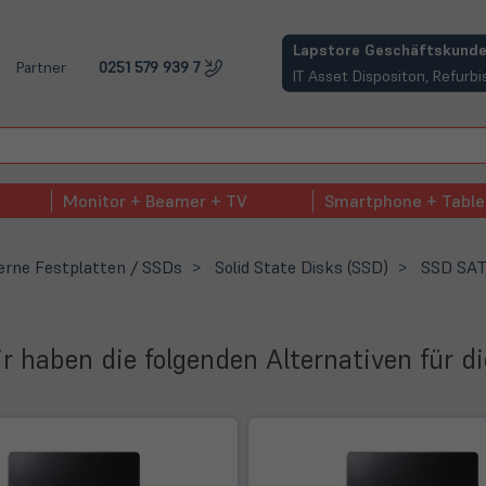
(öffnet in neuem Tab)
Lapstore Geschäftskunde
Partner
0251 579 939 7
IT Asset Dispositon, Refur
Monitor + Beamer + TV
Smartphone + Table
erne Festplatten / SSDs
Solid State Disks (SSD)
SSD SAT
Wir haben die folgenden Alternativen für d