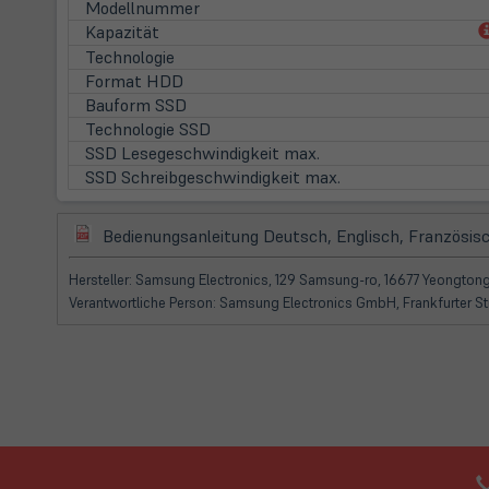
Modellnummer
Kapazität
Technologie
Format HDD
Bauform SSD
Technologie SSD
SSD Lesegeschwindigkeit max.
SSD Schreibgeschwindigkeit max.
(öffnet
Bedienungsanleitung Deutsch, Englisch, Französisc
in
neuem
Hersteller: Samsung Electronics, 129 Samsung-ro, 16677 Yeongt
Tab)
Verantwortliche Person: Samsung Electronics GmbH, Frankfurter 