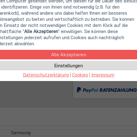
ren Computer gesendet werden, um diesen für die Dauer des Besuc
Erstklassige Beratung,
 identifizieren. Einige von ihnen sind notwendig (z.B. für den
renkorb), während andere uns dabei helfen Ihnen ein besseres
14 Tage Widerrufsrech
lineangebot zu bieten und wirtschaftlich zu betreiben. Sie können
n Einsatz der nicht notwendigen Cookies mit dem Klick auf die
haltfläche "
Alle Akzeptieren
" einwilligen. Sie können diese
Second Life IT: Ein Be
nstellungen jederzeit aufrufen und Cookies auch nachträglich
derzeit abwählen.
Schnelle, klimaneutral
Alle Akzeptieren
Einstellungen
(öffnet
Online Store:
in
Datenschutzerklärung
|
Cookies
|
Impressum
Schade, nicht mehr lieferb
neuem
Tab)
Samsung