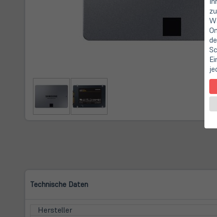
Ih
zu
Wa
On
de
Sc
Ei
je
Technische Daten
Hersteller