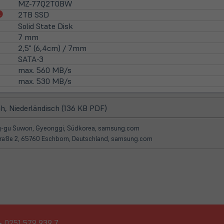
MZ-77Q2T0BW
(öffnet
2TB SSD
in
Solid State Disk
neuem
7 mm
Tab)
2,5" (6,4cm) / 7mm
SATA-3
max. 560 MB/s
max. 530 MB/s
(öffnet
h, Niederländisch (136 KB PDF)
in
neuem
ong-gu Suwon, Gyeonggi, Südkorea, samsung.com
Tab)
Straße 2, 65760 Eschborn, Deutschland, samsung.com
0251 579 939 7