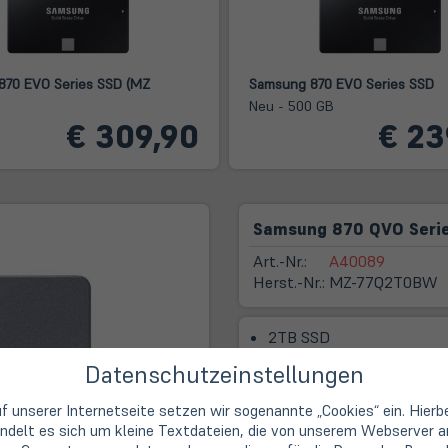
870 EVO Series SSD (MZ
Samsung 870 EVO Series SSD
B
Neu - 500 GB
€ 309,90
€ 23
Samsung 870 QVO Serie
Art.-Nr.:
A40089
Herst.-Nr.:
MZ-77Q2T0BW
2TB SSD
Datenschutzeinstellungen
f unserer Internetseite setzen wir sogenannte „Cookies“ ein. Hierb
ndelt es sich um kleine Textdateien, die von unserem Webserver a