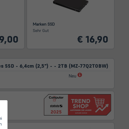
Marken SSD
Sehr Gut
9,00
€ 16,90
s SSD - 6,4cm (2,5") - - 2TB (MZ-77Q2T0BW)
(öffnet
Neu
in
neuem
Tab)
ei
n