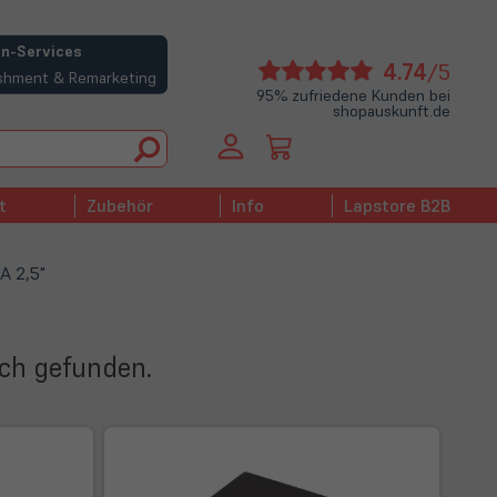
n-Services
(öffne
4.74
/5
bishment & Remarketing
in
95% zufriedene Kunden bei
shopauskunft.de
neue
Tab)
t
Zubehör
Info
Lapstore B2B
A 2,5"
ich gefunden.