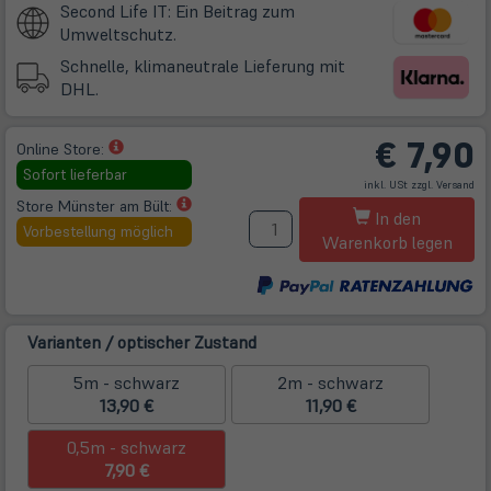
Second Life IT: Ein Beitrag zum
Umweltschutz.
Schnelle, klimaneutrale Lieferung mit
DHL.
€
7,90
(öffnet
Online Store:
in
Sofort lieferbar
(öff
inkl. USt zzgl.
Versand
neuem
in
ne
(öffnet
Store Münster am Bült:
M
Tab)
Tab
In den
in
Vorbestellung möglich
Warenkorb legen
neuem
Tab)
Varianten / optischer Zustand
5m - schwarz
2m - schwarz
13,90 €
11,90 €
0,5m - schwarz
7,90 €