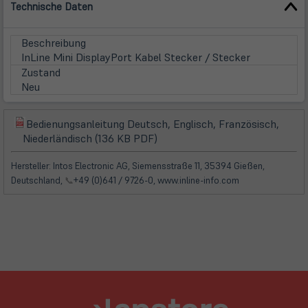
Technische Daten
Beschreibung
InLine Mini DisplayPort Kabel Stecker / Stecker
Zustand
Neu
Bedienungsanleitung Deutsch, Englisch, Französisch,
(öffnet
(öffnet
Niederländisch (136 KB PDF)
in
in
neuem
neuem
Hersteller: Intos Electronic AG, Siemensstraße 11, 35394 Gießen,
Tab)
Tab)
Deutschland,
📞
+49 (0)641 / 9726-0, www.inline-info.com