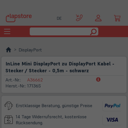
DE
Toggle
navigation
DisplayPort
InLine Mini DisplayPort zu DisplayPort Kabel -
Stecker / Stecker - 0,5m - schwarz
(öffnet
Art.-Nr.:
A36662
in
Herst.-Nr.:
17136S
neuem
Tab)
Erstklassige Beratung, günstige Preise
14 Tage Widerrufsrecht, kostenlose
Rücksendung.