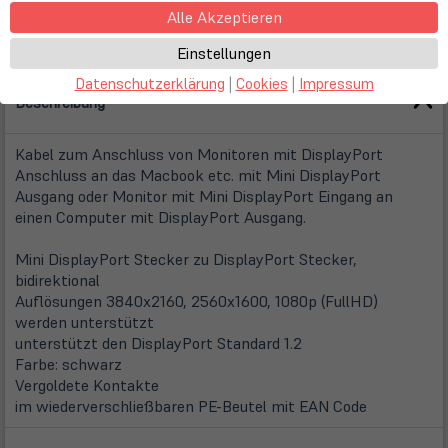
Alle Akzeptieren
Einstellungen
Datenschutzerklärung
|
Cookies
|
Impressum
Beschreibung
Kabel zum Anschluss von Monitoren mit DisplayPort
Anschluss an das Macbook etc. mit Mini DisplayPort
Ausgang oder Monitor mit Mini DisplayPort Eingang an
einen Computer mit DisplayPort Ausgang.
Mini DisplayPort Stecker zu DisplayPort Stecker,
bidirektional
Auflösungen 3840x2160, 2560x1600, 1080p (FullHD)
werden unterstützt
unterstützt den DisplayPort Standard 1.2
Farbe: schwarz
Vergoldete Kontakte
im wiederverschließbaren PE-Beutel mit EAN Code