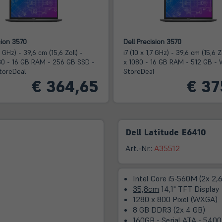
sion 3570
Dell Precision 3570
3 GHz) - 39,6 cm (15,6 Zoll) -
i7 (10 x 1,7 GHz) - 39,6 cm (15,6 Z
80 - 16 GB RAM - 256 GB SSD -
x 1080 - 16 GB RAM - 512 GB - W
StoreDeal
StoreDeal
€ 364,65
€ 37
Dell Latitude E6410
Art.-Nr.:
A35512
Intel Core i5-560M (2x 2,
35,8cm
14,1" TFT Display
1280 x 800 Pixel (WXGA)
8 GB DDR3 (2x 4 GB)
160GB - Serial ATA - 540