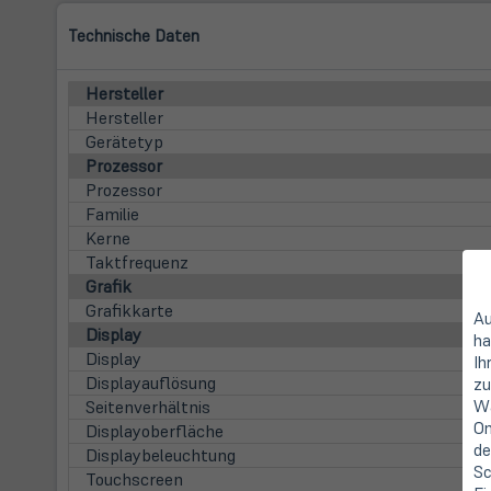
Technische Daten
Hersteller
Hersteller
Gerätetyp
Prozessor
Prozessor
Familie
Kerne
Taktfrequenz
Grafik
Grafikkarte
Au
Display
ha
Display
Ih
Displayauflösung
zu
Wa
Seitenverhältnis
On
Displayoberfläche
de
Displaybeleuchtung
Sc
Touchscreen