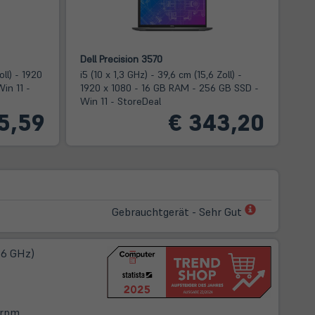
Dell Precision 3570
oll) - 1920
i5 (10 x 1,3 GHz) - 39,6 cm (15,6 Zoll) -
in 11 -
1920 x 1080 - 16 GB RAM - 256 GB SSD -
Win 11 - StoreDeal
5,59
€ 343,20
(öffnet
Gebrauchtgerät - Sehr Gut
in
neuem
66 GHz)
Tab)
0rpm