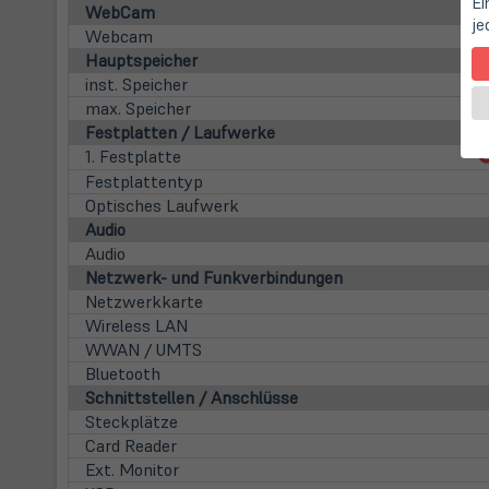
Ei
WebCam
je
Webcam
Hauptspeicher
inst. Speicher
max. Speicher
Festplatten / Laufwerke
1. Festplatte
Festplattentyp
Optisches Laufwerk
Audio
Audio
Netzwerk- und Funkverbindungen
Netzwerkkarte
Wireless LAN
WWAN / UMTS
Bluetooth
Schnittstellen / Anschlüsse
Steckplätze
Card Reader
Ext. Monitor