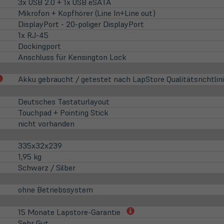
3x USB 2.0 + 1x USB eSATA
Mikrofon + Kopfhörer (Line In+Line out)
DisplayPort - 20-poliger DisplayPort
1x RJ-45
Dockingport
Anschluss für Kensington Lock
(öffnet
Akku gebraucht / getestet nach LapStore Qualitätsrichtlin
in
neuem
Deutsches Tastaturlayout
Tab)
Touchpad + Pointing Stick
nicht vorhanden
335x32x239
1,95 kg
Schwarz / Silber
ohne Betriebssystem
(öffnet
15 Monate Lapstore-Garantie
in
Sehr Gut