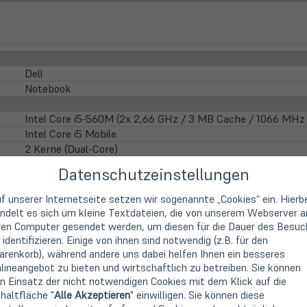
Dell
Notebook
Intel Core i5-560M (2x 2,66 GHz / 3 MB Cache / 1066 MHz 
Intel Core i5 Mobile
2 Kerne (Dual-Core)
2,66 GHz
Datenschutzeinstellungen
Intel HD Graphics (IGP)
f unserer Internetseite setzen wir sogenannte „Cookies“ ein. Hierb
ndelt es sich um kleine Textdateien, die von unserem Webserver a
35,8cm
14,1" TFT Display
ren Computer gesendet werden, um diesen für die Dauer des Besuc
1280 x 800 Pixel (WXGA)
 identifizieren. Einige von ihnen sind notwendig (z.B. für den
renkorb), während andere uns dabei helfen Ihnen ein besseres
16:10
lineangebot zu bieten und wirtschaftlich zu betreiben. Sie können
Anti-Glare (matt)
n Einsatz der nicht notwendigen Cookies mit dem Klick auf die
LED Hintergrundbeleuchtung
haltfläche "
Alle Akzeptieren
" einwilligen. Sie können diese
nicht vorhanden