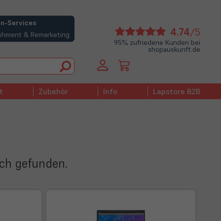
n-Services
(öffne
4.74
/5
bishment & Remarketing
in
95% zufriedene Kunden bei
shopauskunft.de
neue
Tab)
t
Zubehör
Info
Lapstore B2B
ich gefunden.