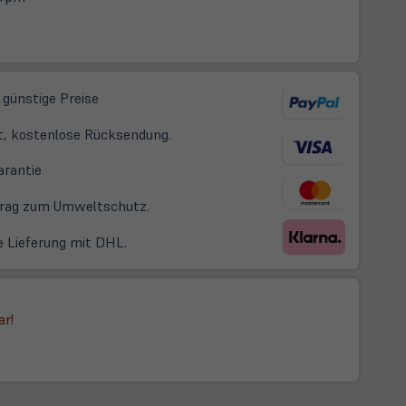
 günstige Preise
t, kostenlose Rücksendung.
(öffnet
arantie
in
itrag zum Umweltschutz.
neuem
Tab)
e Lieferung mit DHL.
ar!