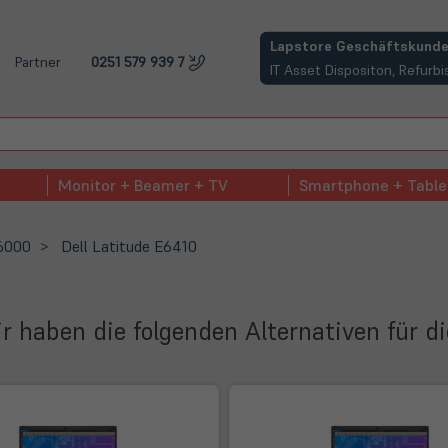
(öffnet in neuem Tab)
Lapstore Geschäftskunde
Partner
0251 579 939 7
IT Asset Dispositon, Refur
Monitor + Beamer + TV
Smartphone + Table
 6000
Dell Latitude E6410
Wir haben die folgenden Alternativen für d