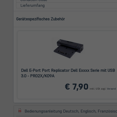
Lieferumfang
Gerätespezifisches Zubehör
Dell E-Port Port Replicator Dell Exxxx Serie mit USB
3.0 - PR02X/K09A
(
€ 7,90
i
inkl. USt zzgl.
Versand
T
(öffnet
Bedienungsanleitung Deutsch, Englisch, Französisc
in