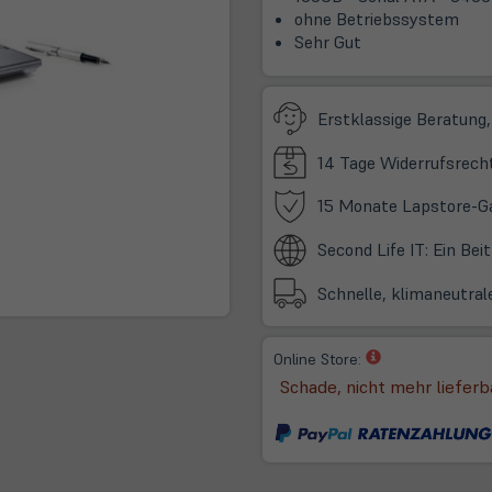
ohne Betriebssystem
Sehr Gut
Erstklassige Beratung,
14 Tage Widerrufsrech
15 Monate Lapstore-G
Second Life IT: Ein Be
Schnelle, klimaneutral
(öffnet
Online Store:
in
Schade, nicht mehr lieferb
neuem
Tab)