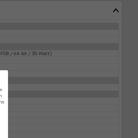
FSB / 64-bit / 35 Watt)
ei
n
hs