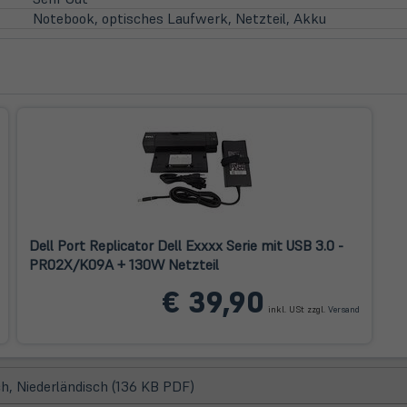
neuem
Notebook, optisches Laufwerk, Netzteil, Akku
Tab)
Dell Port Replicator Dell Exxxx Serie mit USB 3.0 -
PR02X/K09A + 130W Netzteil
öffnet
(öffnet
€ 39,90
n
in
inkl. USt zzgl.
Versand
neuem
neuem
ab)
Tab)
(öffnet
h, Niederländisch (136 KB PDF)
in