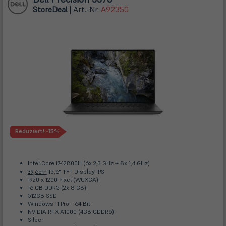
Store
Deal
| Art.-Nr.
A92350
Reduziert!
-15%
Intel Core i7-12800H (6x 2,3 GHz + 8x 1,4 GHz)
39,6cm
15,6" TFT Display IPS
1920 x 1200 Pixel (WUXGA)
16 GB DDR5 (2x 8 GB)
512GB SSD
Windows 11 Pro - 64 Bit
NVIDIA RTX A1000 (4GB GDDR6)
Silber