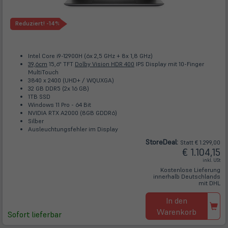
Reduziert!
-14%
Intel Core i9-12900H (6x 2,5 GHz + 8x 1,8 GHz)
39,6cm
15,6" TFT
Dolby Vision HDR 400
IPS Display mit 10-Finger
MultiTouch
3840 x 2400 (UHD+ / WQUXGA)
32 GB DDR5 (2x 16 GB)
1TB SSD
Windows 11 Pro - 64 Bit
NVIDIA RTX A2000 (8GB GDDR6)
Silber
Ausleuchtungsfehler im Display
Store
Deal
:
Statt € 1.299,00
€ 1.104,15
inkl. USt
Kostenlose Lieferung
innerhalb Deutschlands
mit DHL
In den
Warenkorb
Sofort lieferbar