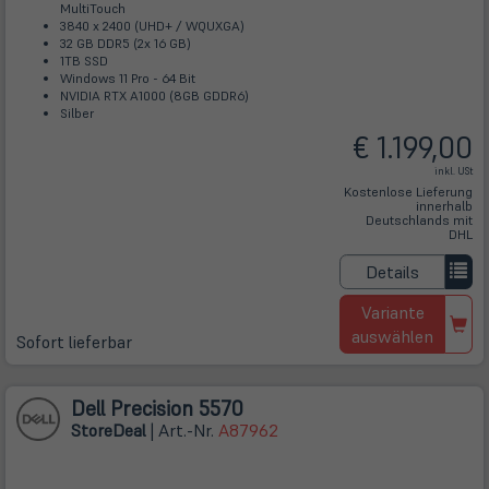
MultiTouch
3840 x 2400 (UHD+ / WQUXGA)
32 GB DDR5 (2x 16 GB)
1TB SSD
Windows 11 Pro - 64 Bit
NVIDIA RTX A1000 (8GB GDDR6)
Silber
€ 1.199,00
inkl. USt
Kostenlose Lieferung
innerhalb
Deutschlands mit
DHL
Details
Variante
auswählen
Sofort lieferbar
Dell Precision 5570
Store
Deal
| Art.-Nr.
A87962