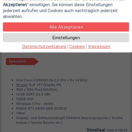
Akzeptieren
" einwilligen. Sie können diese Einstellungen
jederzeit aufrufen und Cookies auch nachträglich jederzeit
abwählen.
Alle Akzeptieren
Einstellungen
Datenschutzerklärung
|
Cookies
|
Impressum
Reduziert!
-29%
Intel Core i7-12800H (6x 2,3 GHz + 8x 1,4 GHz)
39,6cm
15,6" TFT Display IPS
1920 x 1200 Pixel (WUXGA)
16 GB DDR5 (2x 8 GB)
512GB SSD
Windows 11 Pro - 64 Bit
NVIDIA RTX A1000 (4GB GDDR6)
Silber
Display- und Gehäusemängel (Stärkere Nutzungsspuren / leichte
Kratzer / leichte Brüche etc.)
Store
Deal
:
Statt € 749,00