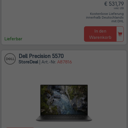
€ 531,79
inkl. USt
Kostenlose Lieferung
innerhalb Deutschlands
mit DHL
In den
Warenkorb
Lieferbar
Dell Precision 5570
Store
Deal
| Art.-Nr.
A87816