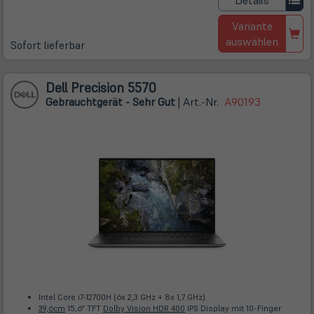
Details
Variante
auswählen
Sofort lieferbar
Dell Precision 5570
Gebrauchtgerät - Sehr Gut
| Art.-Nr.
A90193
Intel Core i7-12700H (6x 2,3 GHz + 8x 1,7 GHz)
39,6cm
15,6" TFT
Dolby Vision HDR 400
IPS Display mit 10-Finger