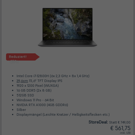
Reduziert!
-25%
Intel Core i7-12800H (6x 2,3 GHz + 8x 1,4 GHz)
39,6cm
15,6" TFT Display IPS
1920 x 1200 Pixel (WUXGA)
16 GB DDR5 (2x 8 GB)
512GB SSD
Windows 11 Pro - 64 Bit
NVIDIA RTX A1000 (4GB GDDR6)
Silber
Displaymängel (Leichte Kratzer / Helligkeitsflecken etc.)
Store
Deal
:
Statt € 749,00
€ 561,75
inkl. USt