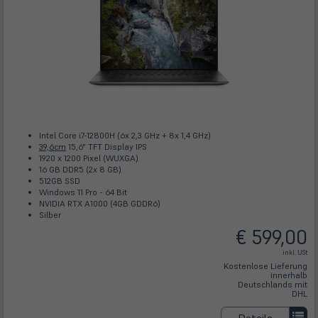
Intel Core i7-12800H (6x 2,3 GHz + 8x 1,4 GHz)
39,6cm
15,6" TFT Display IPS
1920 x 1200 Pixel (WUXGA)
16 GB DDR5 (2x 8 GB)
512GB SSD
Windows 11 Pro - 64 Bit
NVIDIA RTX A1000 (4GB GDDR6)
Silber
€ 599,00
inkl. USt
Kostenlose Lieferung
innerhalb
Deutschlands mit
DHL