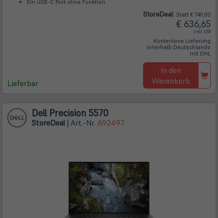
Ein USB-C Port ohne Funktion
Store
Deal
:
Statt € 749,00
€ 636,65
inkl. USt
Kostenlose Lieferung
innerhalb Deutschlands
mit DHL
In den
Warenkorb
Lieferbar
Dell Precision 5570
Store
Deal
| Art.-Nr.
A92497