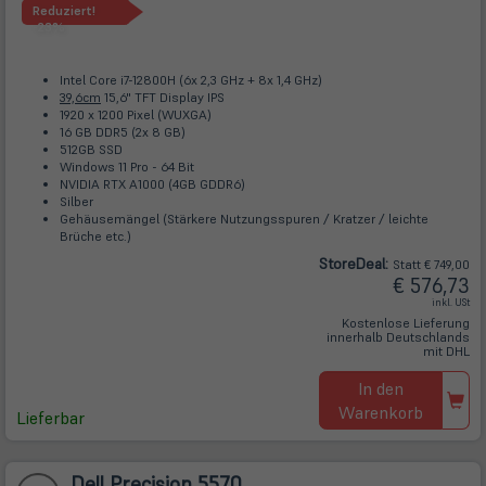
Reduziert!
-23%
Intel Core i7-12800H (6x 2,3 GHz + 8x 1,4 GHz)
39,6cm
15,6" TFT Display IPS
1920 x 1200 Pixel (WUXGA)
16 GB DDR5 (2x 8 GB)
512GB SSD
Windows 11 Pro - 64 Bit
NVIDIA RTX A1000 (4GB GDDR6)
Silber
Gehäusemängel (Stärkere Nutzungsspuren / Kratzer / leichte
Brüche etc.)
Store
Deal
:
Statt € 749,00
€ 576,73
inkl. USt
Kostenlose Lieferung
innerhalb Deutschlands
mit DHL
In den
Warenkorb
Lieferbar
Dell Precision 5570