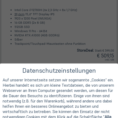
Intel Core i7-12700H (6x 2,3 GHz + 8x 1,7 GHz)
39,6cm
15,6" TFT Display IPS
1920 x 1200 Pixel (WUXGA)
16 GB DDR5 (2x 8 GB)
512GB SSD
Windows 11 Pro - 64 Bit
NVIDIA RTX A1000 (4GB GDDR6)
Silber
Trackpoint/Touchpad-Maustasten ohne Funktion
Store
Deal
:
Statt € 599,00
€ 509,15
inkl. USt
Kostenlose Lieferung
innerhalb Deutschlands
Datenschutzeinstellungen
mit DHL
Auf unserer Internetseite setzen wir sogenannte „Cookies“ ein.
In den
Hierbei handelt es sich um kleine Textdateien, die von unserem
Warenkorb
Lieferbar
Webserver an Ihren Computer gesendet werden, um diesen für
die Dauer des Besuchs zu identifizieren. Einige von ihnen sind
notwendig (z.B. für den Warenkorb), während andere uns dabei
Dell Precision 5570
helfen Ihnen ein besseres Onlineangebot zu bieten und
Store
Deal
| Art.-Nr.
A88420
wirtschaftlich zu betreiben. Sie können den Einsatz der nicht
notwendigen Cookies mit dem Klick auf die Schaltfläche "
Alle