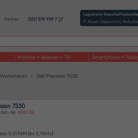
(öffnet in neuem Tab)
Lapstore Geschäftskunde
Partner
0251 579 939 7
IT Asset Dispositon, Refur
Monitor + Beamer + TV
Smartphone + Table
n Workstation
Dell Precision 7530
ision 7530
 Art.-Nr.
A90736
Xeon E-2176M (6x 2,7GHz)