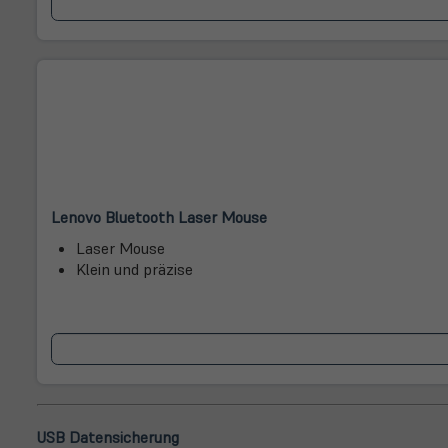
(öffnet
(öffnet
Lenovo Bluetooth Laser Mouse
in
in
Laser Mouse
neuem
neuem
Klein und präzise
Tab)
Tab)
USB Datensicherung