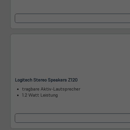
(öffnet
(öffnet
Logitech Stereo Speakers Z120
in
in
tragbare Aktiv-Lautsprecher
neuem
neuem
1.2 Watt Leistung
Tab)
Tab)