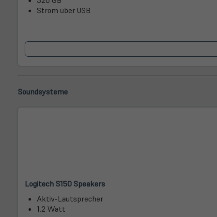
320 GB
neuem
neuem
Strom über USB
Tab)
Tab)
Soundsysteme
(öffnet
(öffnet
Logitech S150 Speakers
in
in
Aktiv-Lautsprecher
neuem
neuem
1.2 Watt
Tab)
Tab)