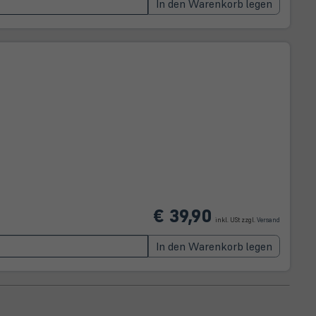
In den Warenkorb legen
(öffnet
€ 39,90
in
inkl. USt zzgl.
Versand
neuem
Tab)
In den Warenkorb legen