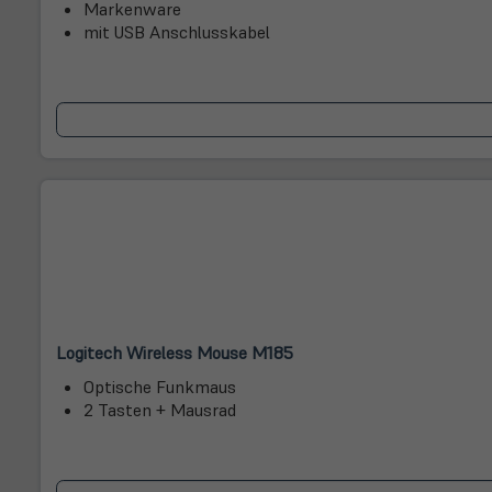
Markenware
neuem
neuem
mit USB Anschlusskabel
Tab)
Tab)
(öffnet
(öffnet
Logitech Wireless Mouse M185
in
in
Optische Funkmaus
neuem
neuem
2 Tasten + Mausrad
Tab)
Tab)