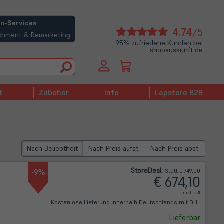
n-Services
(öffne
4.74
/5
bishment & Remarketing
in
95% zufriedene Kunden bei
shopauskunft.de
neue
Tab)
t
Zubehör
Info
Lapstore B2B
Nach Beliebtheit
Nach Preis aufst.
Nach Preis abst.
Store
Deal
:
-9%
Statt € 749,00
€ 674,10
inkl. USt
Kostenlose Lieferung innerhalb Deutschlands mit DHL
Lieferbar