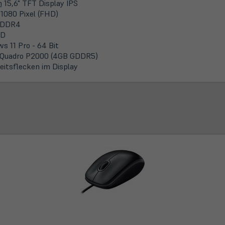
m
15,6" TFT Display IPS
 1080 Pixel (FHD)
 DDR4
SD
s 11 Pro - 64 Bit
 Quadro P2000 (4GB GDDR5)
keitsflecken im Display