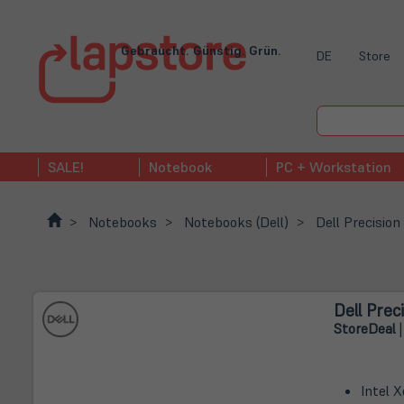
Gebraucht. Günstig. Grün.
DE
Store
SALE!
Notebook
PC + Workstation
Notebooks
Notebooks (Dell)
Dell Precisio
Dell Prec
Store
Deal
|
Intel 