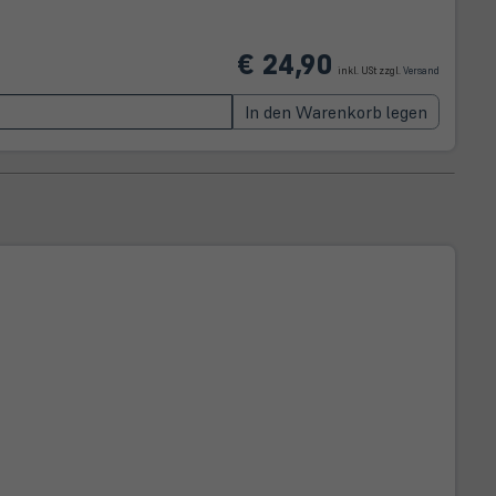
(öffnet
€ 24,90
in
inkl. USt zzgl.
Versand
neuem
Tab)
In den Warenkorb legen