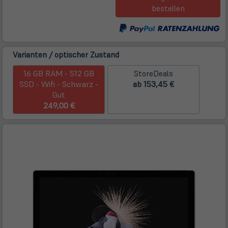
Tab)
bestellen
Varianten / optischer Zustand
16 GB RAM - 512 GB
StoreDeals
SSD - Wifi - Schwarz -
ab 153,45 €
Gut
249,00 €