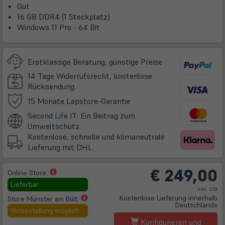
Gut
16 GB DDR4 (1 Steckplatz)
Windows 11 Pro - 64 Bit
Erstklassige Beratung, günstige Preise
14 Tage Widerrufsrecht, kostenlose
Rücksendung.
(öffnet
15 Monate Lapstore-Garantie
in
Second Life IT: Ein Beitrag zum
neuem
Umweltschutz.
Tab)
Kostenlose, schnelle und klimaneutrale
Lieferung mit DHL.
€
249,00
(öffnet
Online Store:
in
Lieferbar
inkl. USt
neuem
(öffnet
Kostenlose Lieferung innerhalb
Store Münster am Bült:
Tab)
Deutschlands
in
Vorbestellung möglich
neuem
Konfigurieren und