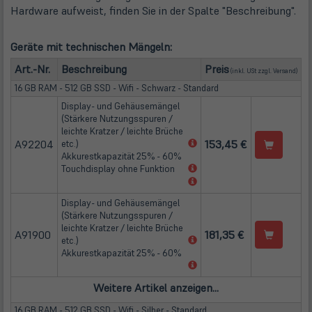
Hardware aufweist, finden Sie in der Spalte "Beschreibung".
Geräte mit technischen Mängeln:
(öffn
Art.-Nr.
Beschreibung
Preis
(inkl. USt zzgl.
Versand
)
16 GB RAM - 512 GB SSD - Wifi - Schwarz - Standard
Display- und Gehäusemängel
(Stärkere Nutzungsspuren /
leichte Kratzer / leichte Brüche
A92204
(öffnet
153,45 €
etc.)
in
Akkurestkapazität 25% - 60%
neuem
(öffnet
Touchdisplay ohne Funktion
Tab)
in
(öffnet
neuem
in
Display- und Gehäusemängel
Tab)
neuem
(Stärkere Nutzungsspuren /
Tab)
leichte Kratzer / leichte Brüche
A91900
181,35 €
(öffnet
etc.)
in
Akkurestkapazität 25% - 60%
neuem
(öffnet
Tab)
in
neuem
Tab)
16 GB RAM - 512 GB SSD - Wifi - Silber - Standard