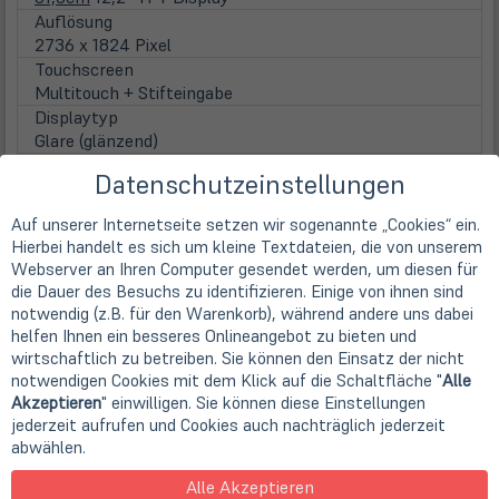
Auflösung
2736 x 1824 Pixel
Touchscreen
Multitouch + Stifteingabe
Displaytyp
Glare (glänzend)
Hintergrundbeleuchtung
Datenschutzeinstellungen
LED Hintergrundbeleuchtung
Prozessor
Auf unserer Internetseite setzen wir sogenannte „Cookies“ ein.
Intel Core i7-8650U (4x 1,90 GHz / 8M SmartCache / 15
Hierbei handelt es sich um kleine Textdateien, die von unserem
Watt)
Webserver an Ihren Computer gesendet werden, um diesen für
Grafik
die Dauer des Besuchs zu identifizieren. Einige von ihnen sind
Intel HD Graphics 620 (IGP)
notwendig (z.B. für den Warenkorb), während andere uns dabei
RAM Speicher
helfen Ihnen ein besseres Onlineangebot zu bieten und
16 GB DDR4 (1 Steckplatz)
wirtschaftlich zu betreiben. Sie können den Einsatz der nicht
Festplatte
notwendigen Cookies mit dem Klick auf die Schaltfläche "
Alle
Akzeptieren
" einwilligen. Sie können diese Einstellungen
512GB SSD
jederzeit aufrufen und Cookies auch nachträglich jederzeit
Kommunikation
abwählen.
Wi-Fi
Bluetooth
Alle Akzeptieren
Bluetooth 4.0