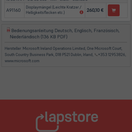
Displaymängel (Leichte Kratzer /
A91160
260,10 €
(öffnet
Helligkeitsflecken etc.)
in
neuem
Tab)
Bedienungsanleitung Deutsch, Englisch, Französisch,
(öffnet
(öffnet
Niederländisch (136 KB PDF)
in
in
neuem
neuem
Hersteller: Microsoft Ireland Operations Limited, One Microsoft Court,
Tab)
Tab)
South Country Business Park, D18 P521 Dublin, Irland,
📞
+353 12953826,
www.microsoft.com