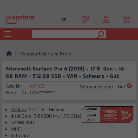
DE
Toggle
navigation
Microsoft Surface Pro 6
Microsoft Surface Pro 6 (2018) - I7 8. Gen - 16
GB RAM - 512 GB SSD - Wifi - Schwarz - Gut
(öf
Art.-Nr.:
A91163
Gebrauchtgerät - Gut
in
Herst.-Nr.:
1796*******
ne
Ta
31,0cm
12,2" TFT Display
Intel Core i7-8650U (4x 1,90 GHz)
512GB SSD
Wi-Fi
Schwarz