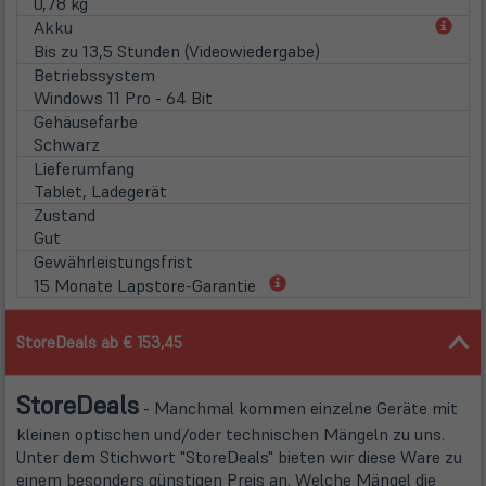
0,78 kg
(öff
Akku
in
Bis zu 13,5 Stunden (Videowiedergabe)
neu
Betriebssystem
Tab)
Windows 11 Pro - 64 Bit
Gehäusefarbe
Schwarz
Lieferumfang
Tablet, Ladegerät
Zustand
Gut
Gewährleistungsfrist
(öffnet
15 Monate Lapstore-Garantie
in
neuem
StoreDeals ab € 153,45
Tab)
Store
Deals
- Manchmal kommen einzelne Geräte mit
kleinen optischen und/oder technischen Mängeln zu uns.
Unter dem Stichwort "StoreDeals" bieten wir diese Ware zu
einem besonders günstigen Preis an. Welche Mängel die