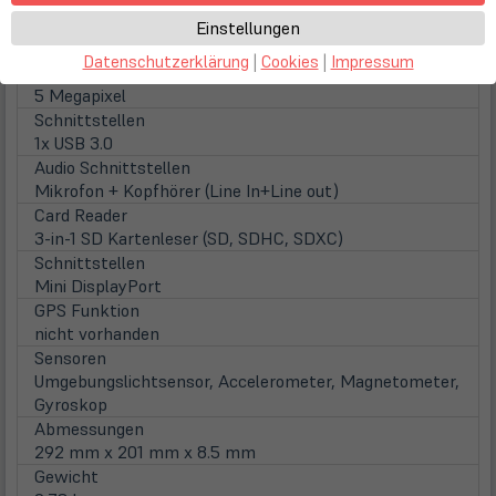
Kamera
Einstellungen
8 Megapixel
Datenschutzerklärung
|
Cookies
|
Impressum
Frontkamera
5 Megapixel
Schnittstellen
1x USB 3.0
Audio Schnittstellen
Mikrofon + Kopfhörer (Line In+Line out)
Card Reader
3-in-1 SD Kartenleser (SD, SDHC, SDXC)
Schnittstellen
Mini DisplayPort
GPS Funktion
nicht vorhanden
Sensoren
Umgebungslichtsensor, Accelerometer, Magnetometer,
Gyroskop
Abmessungen
292 mm x 201 mm x 8.5 mm
Gewicht