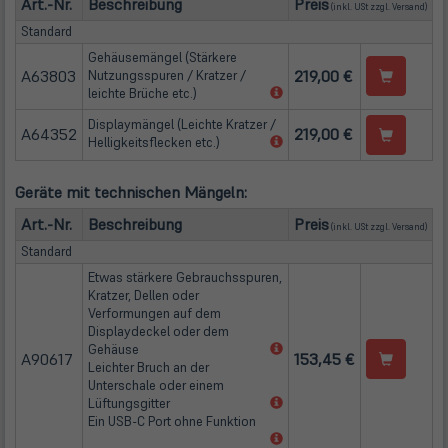
Art.-Nr.
Beschreibung
Preis
(inkl. USt zzgl.
Versand
)
Standard
Gehäusemängel (Stärkere
A63803
219,00 €
Nutzungsspuren / Kratzer /
(öffnet
leichte Brüche etc.)
in
Displaymängel (Leichte Kratzer /
neuem
A64352
219,00 €
(öffnet
Helligkeitsflecken etc.)
Tab)
in
neuem
Geräte mit technischen Mängeln:
Tab)
(öffn
Art.-Nr.
Beschreibung
Preis
(inkl. USt zzgl.
Versand
)
Standard
Etwas stärkere Gebrauchsspuren,
Kratzer, Dellen oder
Verformungen auf dem
Displaydeckel oder dem
(öffnet
Gehäuse
A90617
153,45 €
in
Leichter Bruch an der
neuem
Unterschale oder einem
Tab)
(öffnet
Lüftungsgitter
in
Ein USB-C Port ohne Funktion
neuem
(öffnet