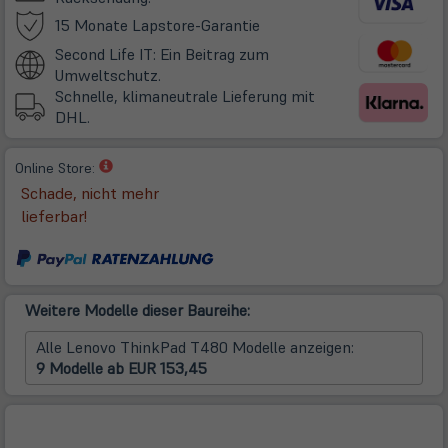
(öffnet
15 Monate Lapstore-Garantie
in
Second Life IT: Ein Beitrag zum
neuem
Umweltschutz.
Tab)
Schnelle, klimaneutrale Lieferung mit
DHL.
(öffnet
Online Store:
in
Schade, nicht mehr
neuem
lieferbar!
Tab)
Weitere Modelle dieser Baureihe:
Alle Lenovo ThinkPad T480 Modelle anzeigen:
9 Modelle ab EUR 153,45