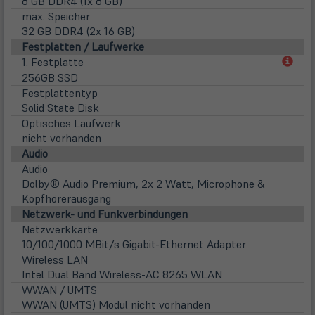
8 GB DDR4 (1x 8 GB)
max. Speicher
32 GB DDR4 (2x 16 GB)
Festplatten / Laufwerke
(öff
1. Festplatte
in
256GB SSD
neu
Festplattentyp
Tab)
Solid State Disk
Optisches Laufwerk
nicht vorhanden
Audio
Audio
Dolby® Audio Premium, 2x 2 Watt, Microphone &
Kopfhörerausgang
Netzwerk- und Funkverbindungen
Netzwerkkarte
10/100/1000 MBit/s Gigabit-Ethernet Adapter
Wireless LAN
Intel Dual Band Wireless-AC 8265 WLAN
WWAN / UMTS
WWAN (UMTS) Modul nicht vorhanden