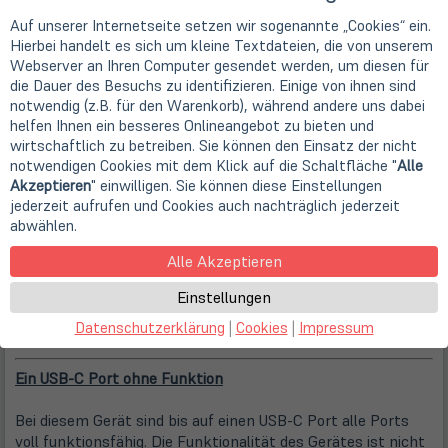
Auf unserer Internetseite setzen wir sogenannte „Cookies“ ein.
Hierbei handelt es sich um kleine Textdateien, die von unserem
Webserver an Ihren Computer gesendet werden, um diesen für
die Dauer des Besuchs zu identifizieren. Einige von ihnen sind
notwendig (z.B. für den Warenkorb), während andere uns dabei
helfen Ihnen ein besseres Onlineangebot zu bieten und
wirtschaftlich zu betreiben. Sie können den Einsatz der nicht
notwendigen Cookies mit dem Klick auf die Schaltfläche "
Alle
Akzeptieren
" einwilligen. Sie können diese Einstellungen
jederzeit aufrufen und Cookies auch nachträglich jederzeit
abwählen.
Alle Akzeptieren
Einstellungen
Achtung! Bei diesen Bildern handelt es sich
nicht
um Fotos
vom jeweiligen Produkt
, sondern lediglich um Beispielbilder
Datenschutzerklärung
|
Cookies
|
Impressum
zur Verdeutlichung der Fehlerkategorie!
Ein USB-C Port ohne Funktion
Bei diesem Gerät sind bis auf einen USB-C Port alle Ports
voll funktionsfähig. Die Funktionalität des Gerätes ist nicht