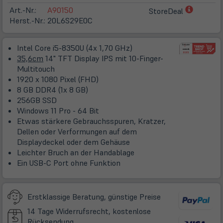
(öffnet
Art.-Nr.:
A90150
StoreDeal
in
Herst.-Nr.:
20L6S29E0C
neuem
Tab)
Intel Core i5-8350U (4x 1,70 GHz)
35,6cm
14" TFT Display IPS mit 10-Finger-
Multitouch
1920 x 1080 Pixel (FHD)
8 GB DDR4 (1x 8 GB)
256GB SSD
Windows 11 Pro - 64 Bit
Etwas stärkere Gebrauchsspuren, Kratzer,
Dellen oder Verformungen auf dem
Displaydeckel oder dem Gehäuse
Leichter Bruch an der Handablage
Ein USB-C Port ohne Funktion
Erstklassige Beratung, günstige Preise
14 Tage Widerrufsrecht, kostenlose
Rücksendung.