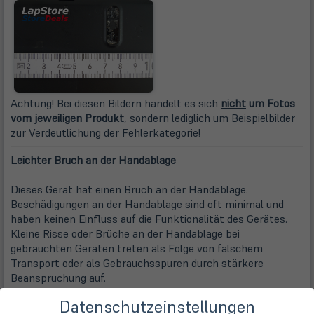
Achtung! Bei diesen Bildern handelt es sich
nicht
um Fotos
vom jeweiligen Produkt
, sondern lediglich um Beispielbilder
zur Verdeutlichung der Fehlerkategorie!
Leichter Bruch an der Handablage
Dieses Gerät hat einen Bruch an der Handablage.
Beschädigungen an der Handablage sind oft minimal und
haben keinen Einfluss auf die Funktionalität des Gerätes.
Kleine Risse oder Brüche an der Handablage bei
gebrauchten Geräten treten als Folge von falschem
Transport oder als Gebrauchsspuren durch stärkere
Beanspruchung auf.
Datenschutzeinstellungen
Beispielbilder: