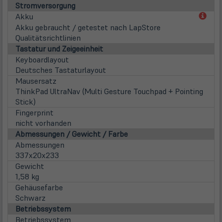
Stromversorgung
(öff
Akku
in
Akku gebraucht / getestet nach LapStore
neu
Qualitätsrichtlinien
Tab)
Tastatur und Zeigeeinheit
Keyboardlayout
Deutsches Tastaturlayout
Mausersatz
ThinkPad UltraNav (Multi Gesture Touchpad + Pointing
Stick)
Fingerprint
nicht vorhanden
Abmessungen / Gewicht / Farbe
Abmessungen
337x20x233
Gewicht
1,58 kg
Gehäusefarbe
Schwarz
Betriebssystem
Betriebssystem