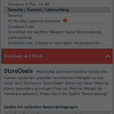
Windows 11 Pro - 64 Bit
Garantie / Zustand / Lieferumfang
Garantie
(öffnet
15 Monate Lapstore-Garantie
in
Condition Code
neuem
StoreDeal mit leichten Mängeln (siehe Beschreibung)
Tab)
Lieferumfang
Notebook inkl. Zubehör in neutralem Versandkarton
StoreDeals ab € 153,45
Store
Deals
- Manchmal kommen einzelne Geräte mit
kleinen optischen und/oder technischen Mängeln zu uns.
Unter dem Stichwort "StoreDeals" bieten wir diese Ware zu
einem besonders günstigen Preis an. Welche Mängel die
Hardware aufweist, finden Sie in der Spalte "Beschreibung".
Geräte mit optischen Beeinträchtigungen:
(öffn