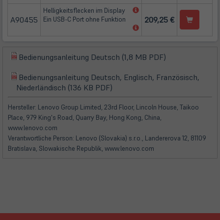
Tab)
in
(öffnet
Helligkeitsflecken im Display
neuem
A90455
in
209,25 €
Ein USB-C Port ohne Funktion
Tab)
neuem
(öffnet
Tab)
in
neuem
Tab)
(öffnet
Bedienungsanleitung Deutsch (1,8 MB PDF)
(öffnet
in
in
Bedienungsanleitung Deutsch, Englisch, Französisch,
neuem
(öffnet
(öffnet
neuem
Niederländisch (136 KB PDF)
Tab)
in
in
Tab)
neuem
neuem
Hersteller: Lenovo Group Limited, 23rd Floor, Lincoln House, Taikoo
Tab)
Tab)
Place, 979 King's Road, Quarry Bay, Hong Kong, China,
www.lenovo.com
Verantwortliche Person: Lenovo (Slovakia) s.r.o., Landererova 12, 81109
Bratislava, Slowakische Republik, www.lenovo.com