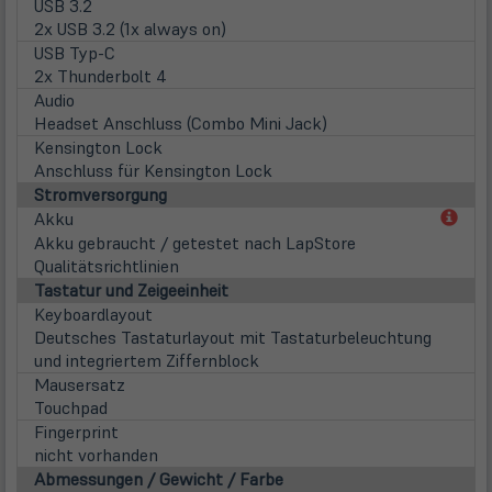
USB 3.2
2x USB 3.2 (1x always on)
USB Typ-C
2x Thunderbolt 4
Audio
Headset Anschluss (Combo Mini Jack)
Kensington Lock
Anschluss für Kensington Lock
Stromversorgung
(öff
Akku
in
Akku gebraucht / getestet nach LapStore
neu
Qualitätsrichtlinien
Tab)
Tastatur und Zeigeeinheit
Keyboardlayout
Deutsches Tastaturlayout mit Tastaturbeleuchtung
und integriertem Ziffernblock
Mausersatz
Touchpad
Fingerprint
nicht vorhanden
Abmessungen / Gewicht / Farbe