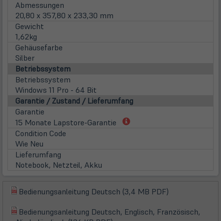
Abmessungen
20,80 x 357,80 x 233,30 mm
Gewicht
1,62kg
Gehäusefarbe
Silber
Betriebssystem
Betriebssystem
Windows 11 Pro - 64 Bit
Garantie / Zustand / Lieferumfang
Garantie
(öffnet
15 Monate Lapstore-Garantie
in
Condition Code
neuem
Wie Neu
Tab)
Lieferumfang
Notebook, Netzteil, Akku
(öffnet
Bedienungsanleitung Deutsch (3,4 MB PDF)
(öffnet
in
in
Bedienungsanleitung Deutsch, Englisch, Französisch,
neuem