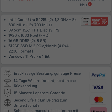
(öffnet
Neu
in
neuem
Intel Core Ultra 5 125U (2x 1,3 GHz + 8x
Tab)
800 MHz + 2x 700 MHz)
39,6cm
15,6" TFT Display IPS
1920 x 1080 Pixel (FHD)
16 GB DDR5 (2x 8 GB)
512GB SSD M.2 PCIe/NVMe (4.0x4 -
2230 Format)
Windows 11 Pro - 64 Bit
Erstklassige Beratung, günstige Preise
14 Tage Widerrufsrecht, kostenlose
Rücksendung.
(öffnet
15 Monate Lapstore-Garantie
in
Second Life IT: Ein Beitrag zum
neuem
Umweltschutz.
Tab)
Schnelle, klimaneutrale Lieferung mit