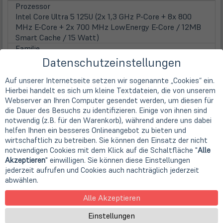
Prozessor
Intel Core Ultra 5 125U (2x 1,3 GHz P-Core + 8x 800
MHz E-Core + 2x 700 MHz LowEnergy E-Core / 12MB
Smart Cache / 15 Watt)
Familie
Core Ultra 5
Datenschutzeinstellungen
Kerne
12 Kerne (Dodeca-Core)
Auf unserer Internetseite setzen wir sogenannte „Cookies“ ein.
Hierbei handelt es sich um kleine Textdateien, die von unserem
Taktfrequenz
Webserver an Ihren Computer gesendet werden, um diesen für
1,3 GHz
die Dauer des Besuchs zu identifizieren. Einige von ihnen sind
Max. Turbo Taktfrequenz
notwendig (z.B. für den Warenkorb), während andere uns dabei
3,60 GHz
helfen Ihnen ein besseres Onlineangebot zu bieten und
Prozessorgrafik
wirtschaftlich zu betreiben. Sie können den Einsatz der nicht
Intel Graphics (8k Support)
notwendigen Cookies mit dem Klick auf die Schaltfläche "
Alle
Grafik
Akzeptieren
" einwilligen. Sie können diese Einstellungen
Grafikkarte
jederzeit aufrufen und Cookies auch nachträglich jederzeit
Intel UHD Grafik
abwählen.
Display
Alle Akzeptieren
Display
39,6cm
15,6" TFT Display IPS
Einstellungen
Displayauflösung