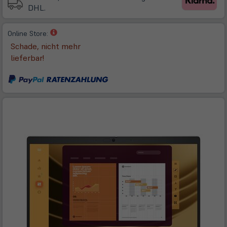
DHL.
(öffnet
Online Store:
in
Schade, nicht mehr
neuem
lieferbar!
Tab)