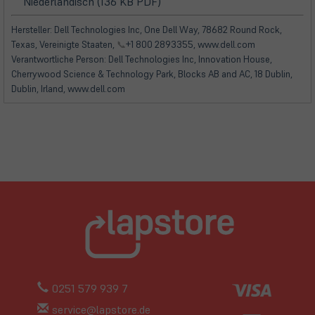
(öffnet
(öffnet
neuem
Niederländisch (136 KB PDF)
Tab)
in
in
Tab)
neuem
neuem
Hersteller: Dell Technologies Inc, One Dell Way, 78682 Round Rock,
Tab)
Tab)
Texas, Vereinigte Staaten,
📞
+1 800 2893355, www.dell.com
Verantwortliche Person: Dell Technologies Inc, Innovation House,
Cherrywood Science & Technology Park, Blocks AB and AC, 18 Dublin,
Dublin, Irland, www.dell.com
0251 579 939 7
service@lapstore.de