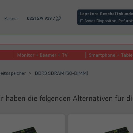
(öffnet in neuem Tab)
Lapstore Geschäftskunde
Partner
0251 579 939 7
IT Asset Dispositon, Refur
Monitor + Beamer + TV
Smartphone + Table
eitsspeicher
DDR3 SDRAM (SO-DIMM)
Wir haben die folgenden Alternativen für d