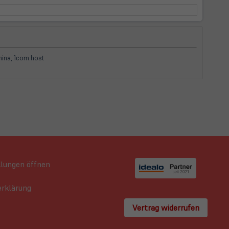
hina, 1com.host
llungen öffnen
rklärung
Vertrag widerrufen