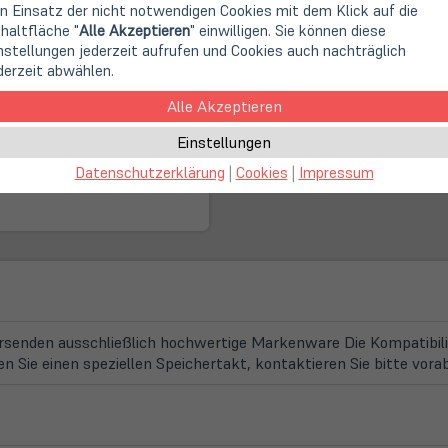
n Einsatz der nicht notwendigen Cookies mit dem Klick auf die
Schnelle, klimaneutral
haltfläche "
Alle Akzeptieren
" einwilligen. Sie können diese
nstellungen jederzeit aufrufen und Cookies auch nachträglich
derzeit abwählen.
(öffnet
Online Store:
in
Alle Akzeptieren
Leider ausverkauft!
neuem
Tab)
Einstellungen
Datenschutzerklärung
|
Cookies
|
Impressum
enden ausschließlich hochwertige Markenware Die Kompatibilitä
 Sie einen speziellen Speichertakt, kontaktieren Sie bitte vor