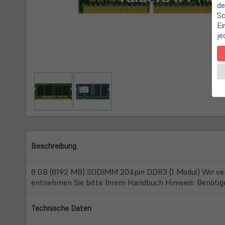
de
Sc
Ei
je
Beschreibung
8 GB (8192 MB) SODIMM 204pin DDR3 (1 Modul) Wir vers
entnehmen Sie bitte Ihrem Handbuch Hinweis: Benötigen
Technische Daten