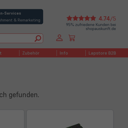
n-Services
(öffne
4.74
/5
bishment & Remarketing
in
95% zufriedene Kunden bei
shopauskunft.de
neue
Tab)
t
Zubehör
Info
Lapstore B2B
ich gefunden.