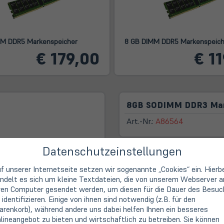
MM DDR5 Markenspeicher
8 GB DIMM DDR5 Markenspeich
€ 179,00
€ 1
8GB SODIMM DDR3 Mar
Art.-Nr.:
A86564
Datenschutzeinstellungen
Erstklassige Beratung,
f unserer Internetseite setzen wir sogenannte „Cookies“ ein. Hierb
ndelt es sich um kleine Textdateien, die von unserem Webserver a
14 Tage Widerrufsrech
ren Computer gesendet werden, um diesen für die Dauer des Besuc
 identifizieren. Einige von ihnen sind notwendig (z.B. für den
Second Life IT: Ein Be
renkorb), während andere uns dabei helfen Ihnen ein besseres
lineangebot zu bieten und wirtschaftlich zu betreiben. Sie können