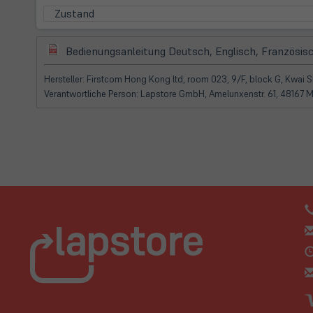
Zustand
(öffnet
Bedienungsanleitung Deutsch, Englisch, Französisc
in
neuem
Hersteller: Firstcom Hong Kong ltd, room 023, 9/F, block G, Kwai S
Tab)
Verantwortliche Person: Lapstore GmbH, Amelunxenstr. 61, 48167 M