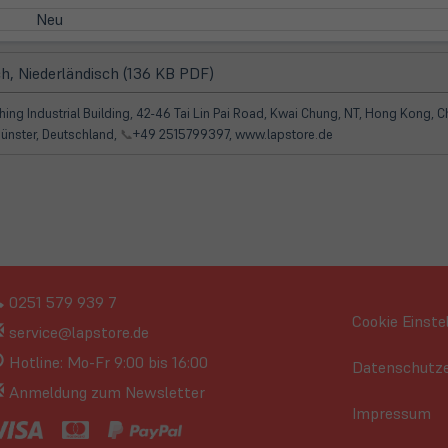
Neu
(öffnet
h, Niederländisch (136 KB PDF)
in
neuem
hing Industrial Building, 42-46 Tai Lin Pai Road, Kwai Chung, NT, Hong Kong, C
Tab)
ünster, Deutschland,
📞
+49 2515799397, www.lapstore.de
0251 579 939 7
Cookie Einste
service@lapstore.de
Hotline: Mo-Fr 9:00 bis 16:00
Datenschutze
Anmeldung zum Newsletter
Impressum