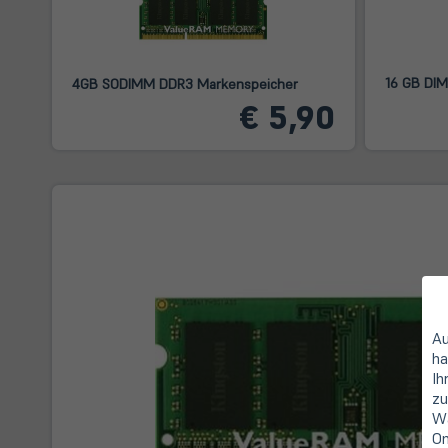
16 GB DI
4GB SODIMM DDR3 Markenspeicher
€ 5,90
Au
ha
Ih
zu
Wa
On