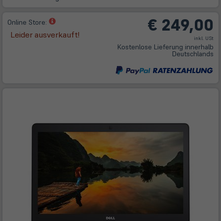
€ 249,00
(öffnet
Online Store:
in
Leider ausverkauft!
inkl. USt
neuem
Kostenlose Lieferung innerhalb
Tab)
Deutschlands