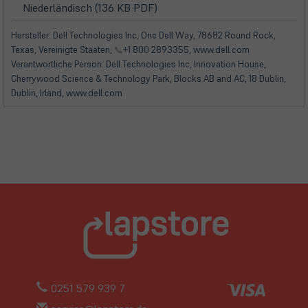
(öffnet
(öffnet
Niederländisch (136 KB PDF)
in
in
neuem
neuem
Hersteller: Dell Technologies Inc, One Dell Way, 78682 Round Rock,
Tab)
Tab)
Texas, Vereinigte Staaten,
📞
+1 800 2893355, www.dell.com
Verantwortliche Person: Dell Technologies Inc, Innovation House,
Cherrywood Science & Technology Park, Blocks AB and AC, 18 Dublin,
Dublin, Irland, www.dell.com
0251 579 939 7