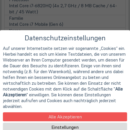
Intel Core i7-6820HQ (4x 2,7 GHz / 8 MB Cache / 64-
bit / 45 Watt)
Familie
Intel Core i7 Mobile (Gen 6)
Kerne
Datenschutzeinstellungen
4 Kerne (Quad-Core)
Taktfrequenz
Auf unserer Internetseite setzen wir sogenannte „Cookies“ ein.
2,7 GHz
Hierbei handelt es sich um kleine Textdateien, die von unserem
Max. Turbo Taktfrequenz
Webserver an Ihren Computer gesendet werden, um diesen für
3,60 GHz
die Dauer des Besuchs zu identifizieren. Einige von ihnen sind
Prozessorgrafik
notwendig (z.B. für den Warenkorb), während andere uns dabei
Intel HD 530 (4k Support)
helfen Ihnen ein besseres Onlineangebot zu bieten und
Display
wirtschaftlich zu betreiben. Sie können den Einsatz der nicht
Display
notwendigen Cookies mit dem Klick auf die Schaltfläche "
Alle
39,6cm
15,6" TFT Display
Akzeptieren
" einwilligen. Sie können diese Einstellungen
Displayauflösung
jederzeit aufrufen und Cookies auch nachträglich jederzeit
1920 x 1080 Pixel (FHD)
abwählen.
Seitenverhältnis
Alle Akzeptieren
16:9
Displayoberfläche
Einstellungen