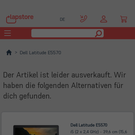
DE
Toggle
navigation
Dell Latitude E5570
Der Artikel ist leider ausverkauft. Wir
haben die folgenden Alternativen für
dich gefunden.
Dell Latitude E5570
i5 (2 x 2,4 GHz) - 39,6 cm (15,6