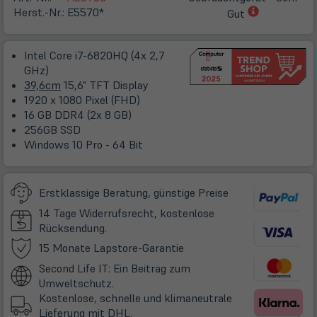
(öffnet
Herst.-Nr.:
E5570*
Gut
in
neuem
Intel Core i7-6820HQ (4x 2,7
Tab)
GHz)
39,6cm
15,6" TFT Display
1920 x 1080 Pixel (FHD)
16 GB DDR4 (2x 8 GB)
256GB SSD
Windows 10 Pro - 64 Bit
Erstklassige Beratung, günstige Preise
14 Tage Widerrufsrecht, kostenlose
Rücksendung.
(öffnet
15 Monate Lapstore-Garantie
in
Second Life IT: Ein Beitrag zum
neuem
Umweltschutz.
Tab)
Kostenlose, schnelle und klimaneutrale
Lieferung mit DHL.