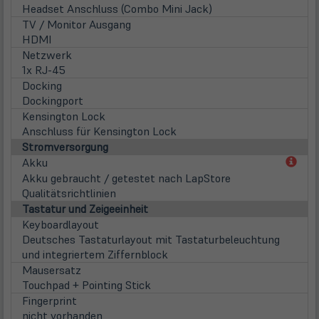
Headset Anschluss (Combo Mini Jack)
TV / Monitor Ausgang
HDMI
Netzwerk
1x RJ-45
Docking
Dockingport
Kensington Lock
Anschluss für Kensington Lock
Stromversorgung
(öff
Akku
in
Akku gebraucht / getestet nach LapStore
neu
Qualitätsrichtlinien
Tab)
Tastatur und Zeigeeinheit
Keyboardlayout
Deutsches Tastaturlayout mit Tastaturbeleuchtung
und integriertem Ziffernblock
Mausersatz
Touchpad + Pointing Stick
Fingerprint
nicht vorhanden