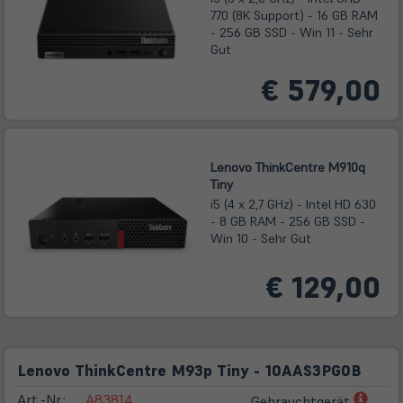
770 (8K Support) - 16 GB RAM
- 256 GB SSD - Win 11 - Sehr
Gut
€ 579,00
Lenovo ThinkCentre M910q
Tiny
i5 (4 x 2,7 GHz) - Intel HD 630
- 8 GB RAM - 256 GB SSD -
Win 10 - Sehr Gut
€ 129,00
Lenovo ThinkCentre M93p Tiny - 10AAS3PG0B
(öffn
Art.-Nr.:
A83814
Gebrauchtgerät