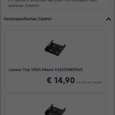
PC-System, externes Netzteil + Stromkabel, kein
weiteres Zubehör
Gerätespezifisches Zubehör
Lenovo Tiny VESA Mount II (4XF0N03161)
(öffnet
€ 14,90
in
inkl. USt zzgl.
Versand
neuem
Tab)