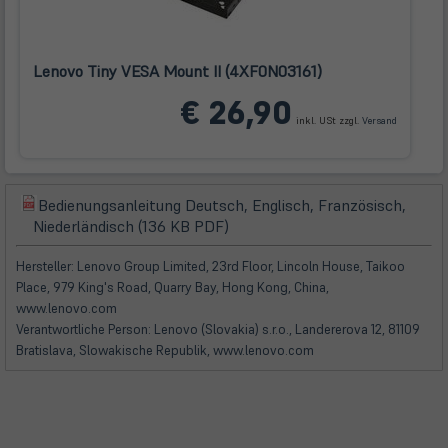
Lenovo Tiny VESA Mount II (4XF0N03161)
(öffnet
€ 26,90
in
inkl. USt zzgl.
Versand
neuem
Tab)
Bedienungsanleitung Deutsch, Englisch, Französisch,
(öffnet
(öffnet
Niederländisch (136 KB PDF)
in
in
neuem
neuem
Hersteller: Lenovo Group Limited, 23rd Floor, Lincoln House, Taikoo
Tab)
Tab)
Place, 979 King's Road, Quarry Bay, Hong Kong, China,
www.lenovo.com
Verantwortliche Person: Lenovo (Slovakia) s.r.o., Landererova 12, 81109
Bratislava, Slowakische Republik, www.lenovo.com