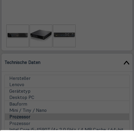
Technische Daten
Hersteller
Lenovo
Gerätetyp
Desktop PC
Bauform
Mini / Tiny / Nano
Prozessor
Prozessor
Intel Core i5-4590T (4x 2,0 GHz / 4 MB Cache / 64-bit