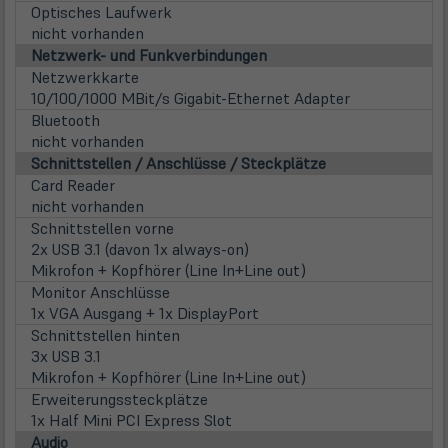
neu
Optisches Laufwerk
Tab)
nicht vorhanden
Netzwerk- und Funkverbindungen
Netzwerkkarte
10/100/1000 MBit/s Gigabit-Ethernet Adapter
Bluetooth
nicht vorhanden
Schnittstellen / Anschlüsse / Steckplätze
Card Reader
nicht vorhanden
Schnittstellen vorne
2x USB 3.1 (davon 1x always-on)
Mikrofon + Kopfhörer (Line In+Line out)
Monitor Anschlüsse
1x VGA Ausgang + 1x DisplayPort
Schnittstellen hinten
3x USB 3.1
Mikrofon + Kopfhörer (Line In+Line out)
Erweiterungssteckplätze
1x Half Mini PCI Express Slot
Audio