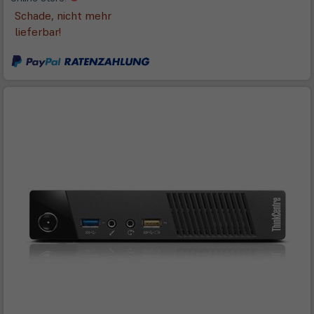
in
Schade, nicht mehr
neuem
lieferbar!
Tab)