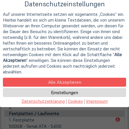
/ 65 Watt)
Datenschutzeinstellungen
Familie
Intel Core i5 (Gen 4)
Auf unserer Internetseite setzen wir sogenannte „Cookies“ ein.
Hierbei handelt es sich um kleine Textdateien, die von unserem
Kerne
Webserver an Ihren Computer gesendet werden, um diesen für
4 Kerne (Quad-Core)
die Dauer des Besuchs zu identifizieren. Einige von ihnen sind
Taktfrequenz
notwendig (z.B. für den Warenkorb), während andere uns dabei
2,0 GHz
helfen Ihnen ein besseres Onlineangebot zu bieten und
Max. Turbo Taktfrequenz
wirtschaftlich zu betreiben. Sie können den Einsatz der nicht
3,00 GHz
notwendigen Cookies mit dem Klick auf die Schaltfläche "
Alle
Prozessorgrafik
Akzeptieren
" einwilligen. Sie können diese Einstellungen
Intel HD 4600
jederzeit aufrufen und Cookies auch nachträglich jederzeit
Hauptspeicher
abwählen.
inst. Speicher
Alle Akzeptieren
4 GB DDR3
Speichertyp
Einstellungen
SODIMM PC3-12800 1600MHz / max. 16 GB
Steckplätze
Datenschutzerklärung
|
Cookies
|
Impressum
2
Festplatten / Laufwerke
(öff
1. Festplatte
in
500GB - Serial ATA - 5400