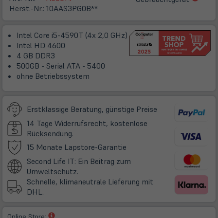
in
Herst.-Nr.:
10AAS3PG0B**
neue
Tab)
Intel Core i5-4590T (4x 2,0 GHz)
Intel HD 4600
4 GB DDR3
500GB - Serial ATA - 5400
ohne Betriebssystem
Erstklassige Beratung, günstige Preise
14 Tage Widerrufsrecht, kostenlose
Rücksendung.
(öffnet
15 Monate Lapstore-Garantie
in
Second Life IT: Ein Beitrag zum
neuem
Umweltschutz.
Tab)
Schnelle, klimaneutrale Lieferung mit
DHL.
(öffnet
Online Store: