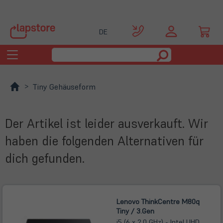
DE
Toggle
navigation
Tiny Gehäuseform
Der Artikel ist leider ausverkauft. Wir
haben die folgenden Alternativen für
dich gefunden.
Lenovo ThinkCentre M80q
Tiny / 3.Gen
i5 (6 x 2,0 GHz) - Intel UHD