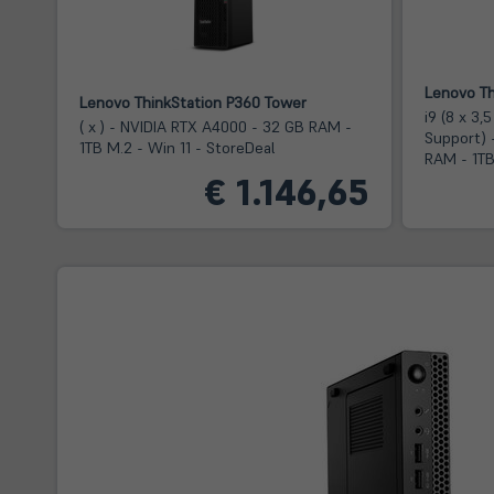
Lenovo Th
Lenovo ThinkStation P360 Tower
i9 (8 x 3,
( x ) - NVIDIA RTX A4000 - 32 GB RAM -
Support) 
1TB M.2 - Win 11 - StoreDeal
RAM - 1TB
€ 1.146,65