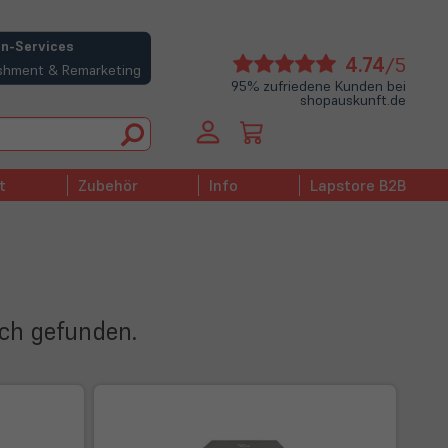
n-Services
(öffne
4.74
/5
bishment & Remarketing
in
95% zufriedene Kunden bei
shopauskunft.de
neue
Tab)
t
Zubehör
Info
Lapstore B2B
ich gefunden.