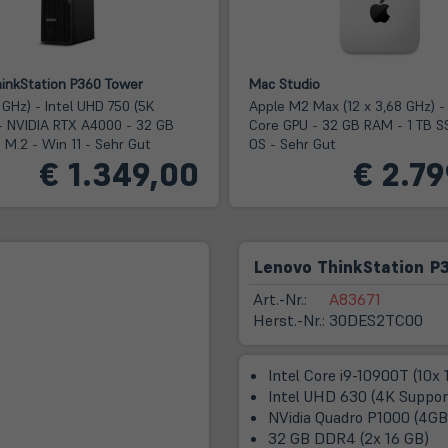
inkStation P360 Tower
Mac Studio
5 GHz) - Intel UHD 750 (5K
Apple M2 Max (12 x 3,68 GHz) -
- NVIDIA RTX A4000 - 32 GB
Core GPU - 32 GB RAM - 1 TB S
 M.2 - Win 11 - Sehr Gut
OS - Sehr Gut
€ 1.349,00
€ 2.79
Lenovo ThinkStation P
Art.-Nr.:
A83671
Herst.-Nr.:
30DES2TC00
Intel Core i9-10900T (10x 
Intel UHD 630 (4K Suppor
NVidia Quadro P1000 (4G
32 GB DDR4 (2x 16 GB)