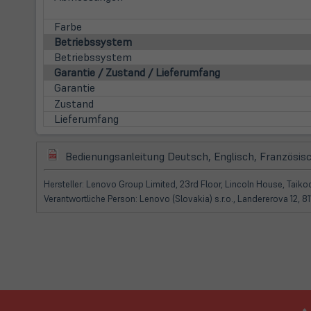
Farbe
Betriebssystem
Betriebssystem
Garantie / Zustand / Lieferumfang
Garantie
Zustand
Lieferumfang
(öffnet
Bedienungsanleitung Deutsch, Englisch, Französisc
in
neuem
Hersteller: Lenovo Group Limited, 23rd Floor, Lincoln House, Tai
Tab)
Verantwortliche Person: Lenovo (Slovakia) s.r.o., Landererova 12,