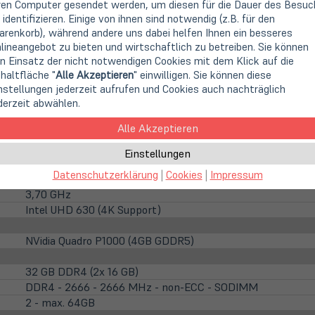
ren Computer gesendet werden, um diesen für die Dauer des Besuc
 identifizieren. Einige von ihnen sind notwendig (z.B. für den
renkorb), während andere uns dabei helfen Ihnen ein besseres
lineangebot zu bieten und wirtschaftlich zu betreiben. Sie können
n Einsatz der nicht notwendigen Cookies mit dem Klick auf die
Lenovo
haltfläche "
Alle Akzeptieren
" einwilligen. Sie können diese
Workstation
nstellungen jederzeit aufrufen und Cookies auch nachträglich
Mini / Tiny / Nano
derzeit abwählen.
Alle Akzeptieren
Intel Core i9-10900T (10x 1,9 GHz)
Intel Core i5 (Gen 9)
Einstellungen
6 Kerne (Hexa-Core)
Datenschutzerklärung
|
Cookies
|
Impressum
2,2 GHz
3,70 GHz
Intel UHD 630 (4K Support)
NVidia Quadro P1000 (4GB GDDR5)
32 GB DDR4 (2x 16 GB)
DDR4 - 2666 - 2666 MHz - non-ECC - SODIMM
2 - max. 64GB