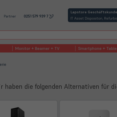
(öffnet in neuem Tab)
Lapstore Geschäftskunde
Partner
0251 579 939 7
IT Asset Dispositon, Refur
Monitor + Beamer + TV
Smartphone + Table
erie
Wir haben die folgenden Alternativen für d