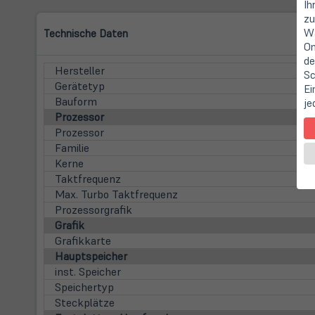
Ih
zu
Wa
Technische Daten
On
de
Hersteller
Sc
Gerätetyp
Ei
Bauform
je
Prozessor
Prozessor
Familie
Kerne
Taktfrequenz
Max. Turbo Taktfrequenz
Prozessorgrafik
Grafik
Grafikkarte
Hauptspeicher
inst. Speicher
Speichertyp
Steckplätze