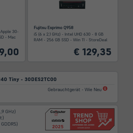
Fujitsu Esprimo Q958
 Apple 30-
i5 (6 x 2,1 GHz) - Intel UHD 630 - 8 GB
SD - Mac
RAM - 256 GB SSD - Win 11 - StoreDeal
9,00
€ 129,35
340 Tiny - 30DES2TC00
(öffnet
Gebrauchtgerät - Wie Neu
in
neuem
Tab)
1,9 GHz)
t)
B GDDR5)