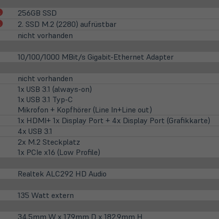
(öffnet
256GB SSD
in
(öffnet
2. SSD M.2 (2280) aufrüstbar
neuem
in
nicht vorhanden
Tab)
neuem
Tab)
10/100/1000 MBit/s Gigabit-Ethernet Adapter
nicht vorhanden
1x USB 3.1 (always-on)
1x USB 3.1 Typ-C
Mikrofon + Kopfhörer (Line In+Line out)
1x HDMI+ 1x Display Port + 4x Display Port (Grafikkarte)
4x USB 3.1
2x M.2 Steckplatz
1x PCIe x16 (Low Profile)
Realtek ALC292 HD Audio
135 Watt extern
34.5mm W x 179mm D x 182.9mm H