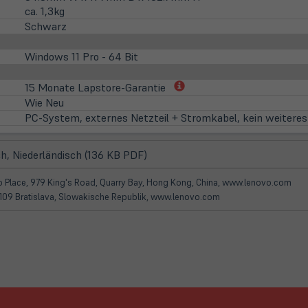
ca. 1,3kg
Schwarz
Windows 11 Pro - 64 Bit
(öffnet
15 Monate Lapstore-Garantie
in
Wie Neu
neuem
PC-System, externes Netzteil + Stromkabel, kein weitere
Tab)
(öffnet
h, Niederländisch (136 KB PDF)
in
neuem
koo Place, 979 King's Road, Quarry Bay, Hong Kong, China, www.lenovo.com
Tab)
 81109 Bratislava, Slowakische Republik, www.lenovo.com