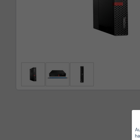
Au
ha