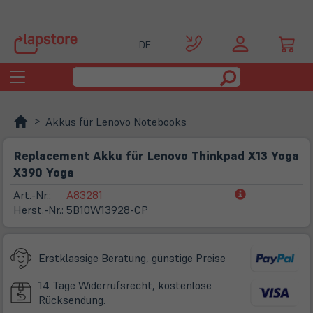
DE
Toggle
navigation
Akkus für Lenovo Notebooks
Replacement Akku für Lenovo Thinkpad X13 Yoga
X390 Yoga
(öffnet
Art.-Nr.:
A83281
in
Herst.-Nr.:
5B10W13928-CP
neuem
Tab)
Erstklassige Beratung, günstige Preise
14 Tage Widerrufsrecht, kostenlose
Rücksendung.