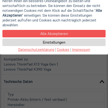
helfen Ihnen ein besseres Onlineangebot zu bieten und
Replacement Akku für Lenovo ThinkPad
wirtschaftlich zu betreiben. Sie können den Einsatz der nicht
notwendigen Cookies mit dem Klick auf die Schaltfläche "
Alle
Wir verwenden ausschließlich Replacement Akkus
Akzeptieren
" einwilligen. Sie können diese Einstellungen
führender OEM-Anbieter!
jederzeit aufrufen und Cookies auch nachträglich jederzeit
abwählen.
Ersetzt Lenovo FRU 02DL022, 5B10W13927, 5B10W13928 ,
Alle Akzeptieren
L18L3P72, L18M3P72, L18S3P72, LVT390NB 02DL021,
SB10K97659, SB10K97660, SB10T83170, SB10T83171
Einstellungen
Typ: Interner Akku
Datenschutzerklärung
|
Cookies
|
Impressum
Kompatibel zu:
Lenovo ThinkPad X13 Yoga Gen 1
Lenovo ThinkPad X390 Yoga
Technische Daten
Typ
Primär-Akku (intern / fest verbaut)
Hersteller