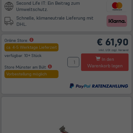
Second Life IT: Ein Beitrag zum
Umweltschutz.
Schnelle, klimaneutrale Lieferung mit
DHL.
€
61,90
(öffnet
Online Store:
in
ca. 4-5 Werktage Lieferzeit
(öff
inkl. USt zzgl.
Versand
neuem
in
ne
verfügbar: 10+ Stück
M
Tab)
Tab
In den
Warenkorb legen
(öffnet
Store Münster am Bült:
in
Vorbestellung möglich
neuem
Tab)