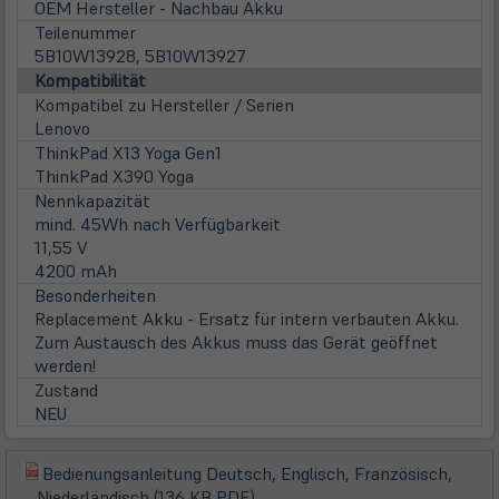
OEM Hersteller - Nachbau Akku
Teilenummer
5B10W13928, 5B10W13927
Kompatibilität
Kompatibel zu Hersteller / Serien
Lenovo
ThinkPad X13 Yoga Gen1
ThinkPad X390 Yoga
Nennkapazität
mind. 45Wh nach Verfügbarkeit
11,55 V
4200 mAh
Besonderheiten
Replacement Akku - Ersatz für intern verbauten Akku.
Zum Austausch des Akkus muss das Gerät geöffnet
werden!
Zustand
NEU
Bedienungsanleitung Deutsch, Englisch, Französisch,
(öffnet
(öffnet
Niederländisch (136 KB PDF)