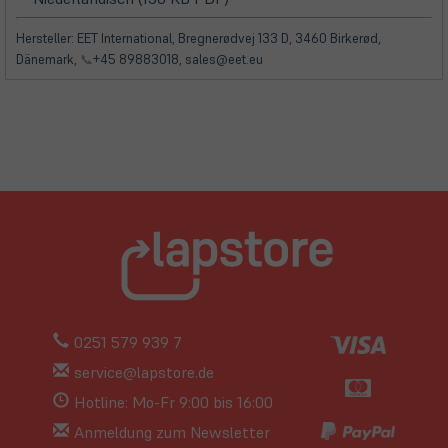
in
in
neuem
neuem
Hersteller: EET International, Bregnerødvej 133 D, 3460 Birkerød,
Tab)
Tab)
Dänemark,
📞
+45 89883018, sales@eet.eu
0251 579 939 7
service@lapstore.de
Hotline: Mo-Fr 9:00 bis 16:00
Anmeldung zum Newsletter