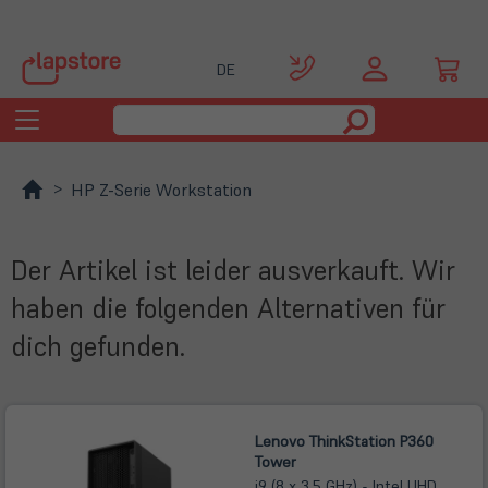
DE
Toggle
navigation
HP Z-Serie Workstation
Der Artikel ist leider ausverkauft. Wir
haben die folgenden Alternativen für
dich gefunden.
Lenovo ThinkStation P360
Tower
i9 (8 x 3,5 GHz) - Intel UHD