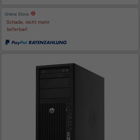
(öffnet
Online Store:
in
Schade, nicht mehr
neuem
lieferbar!
Tab)