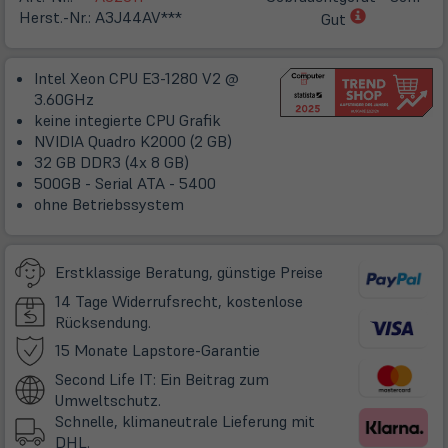
(öffnet
Herst.-Nr.:
A3J44AV***
Gut
in
neuem
Intel Xeon CPU E3-1280 V2 @
Tab)
3.60GHz
keine integierte CPU Grafik
NVIDIA Quadro K2000 (2 GB)
32 GB DDR3 (4x 8 GB)
500GB - Serial ATA - 5400
ohne Betriebssystem
Erstklassige Beratung, günstige Preise
14 Tage Widerrufsrecht, kostenlose
Rücksendung.
(öffnet
15 Monate Lapstore-Garantie
in
Second Life IT: Ein Beitrag zum
neuem
Umweltschutz.
Tab)
Schnelle, klimaneutrale Lieferung mit
DHL.