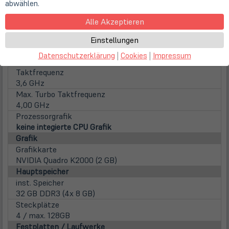
abwählen.
Prozessor
Intel Xeon CPU E3-1280 V2 @ 3.60GHz
Alle Akzeptieren
Familie
Intel Xeon
Einstellungen
Kerne
Datenschutzerklärung
|
Cookies
|
Impressum
4 Kerne (Quad-Core)
Taktfrequenz
3,6 GHz
Max. Turbo Taktfrequenz
4,00 GHz
Prozessorgrafik
keine integierte CPU Grafik
Grafik
Grafikkarte
NVIDIA Quadro K2000 (2 GB)
Hauptspeicher
inst. Speicher
32 GB DDR3 (4x 8 GB)
Steckplätze
4 / max. 128GB
Festplatten / Laufwerke