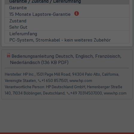
Garantie / Zustand / Lieferumfang
Garantie
(öffnet
15 Monate Lapstore-Garantie
in
Zustand
neuem
Sehr Gut
Tab)
Lieferumfang
PC-System, Stromkabel - kein weiteres Zubehör
Bedienungsanleitung Deutsch, Englisch, Französisch,
(öffnet
(öffnet
Niederländisch (136 KB PDF)
in
in
neuem
neuem
Hersteller: HP Inc., 1501 Page Mill Road, 94304 Palo Alto, California,
Tab)
Tab)
Vereinigte Staaten,
📞
+1 650 8571501, www.hp.com
Verantwortliche Person: HP Deutschland GmbH, Herrenberger Straße
140, 71034 Böblingen, Deutschland,
📞
+49 70314507000, www.hp.com