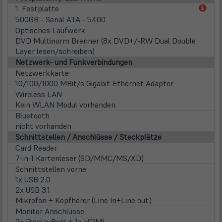
(öff
1. Festplatte
in
500GB - Serial ATA - 5400
neu
Optisches Laufwerk
Tab)
DVD Multinorm Brenner (8x DVD+/-RW Dual Double
Layer lesen/schreiben)
Netzwerk- und Funkverbindungen
Netzwerkkarte
10/100/1000 MBit/s Gigabit-Ethernet Adapter
Wireless LAN
Kein WLAN Modul vorhanden
Bluetooth
nicht vorhanden
Schnittstellen / Anschlüsse / Steckplätze
Card Reader
7-in-1 Kartenleser (SD/MMC/MS/XD)
Schnittstellen vorne
1x USB 2.0
2x USB 3.1
Mikrofon + Kopfhörer (Line In+Line out)
Monitor Anschlüsse
2x DisplayPort + 1x HDMI