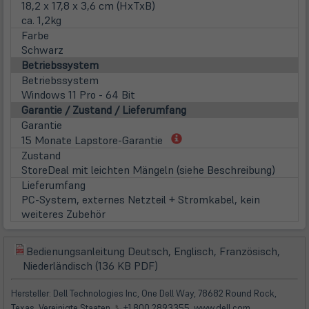
18,2 x 17,8 x 3,6 cm (HxTxB)
ca. 1,2kg
Farbe
Schwarz
Betriebssystem
Betriebssystem
Windows 11 Pro - 64 Bit
Garantie / Zustand / Lieferumfang
Garantie
(öffnet
15 Monate Lapstore-Garantie
in
Zustand
neuem
StoreDeal mit leichten Mängeln (siehe Beschreibung)
Tab)
Lieferumfang
PC-System, externes Netzteil + Stromkabel, kein
weiteres Zubehör
Bedienungsanleitung Deutsch, Englisch, Französisch,
(öffnet
(öffnet
Niederländisch (136 KB PDF)
in
in
neuem
neuem
Hersteller: Dell Technologies Inc, One Dell Way, 78682 Round Rock,
Tab)
Tab)
Texas, Vereinigte Staaten,
📞
+1 800 2893355, www.dell.com