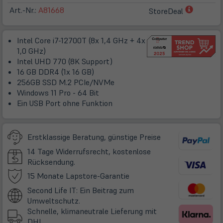
(öffnet
Art.-Nr.:
A81668
StoreDeal
in
neuem
Intel Core i7-12700T (8x 1,4 GHz + 4x
Tab)
1,0 GHz)
Intel UHD 770 (8K Support)
16 GB DDR4 (1x 16 GB)
256GB SSD M.2 PCIe/NVMe
Windows 11 Pro - 64 Bit
Ein USB Port ohne Funktion
Erstklassige Beratung, günstige Preise
14 Tage Widerrufsrecht, kostenlose
Rücksendung.
(öffnet
15 Monate Lapstore-Garantie
in
Second Life IT: Ein Beitrag zum
neuem
Umweltschutz.
Tab)
Schnelle, klimaneutrale Lieferung mit
DHL.