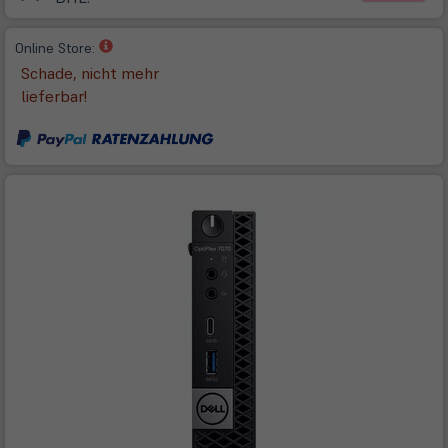
(öffnet
Online Store:
in
Schade, nicht mehr
neuem
lieferbar!
Tab)