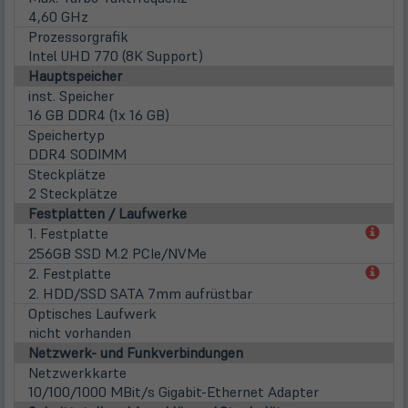
4,60 GHz
Prozessorgrafik
Intel UHD 770 (8K Support)
Hauptspeicher
inst. Speicher
16 GB DDR4 (1x 16 GB)
Speichertyp
DDR4 SODIMM
Steckplätze
2 Steckplätze
Festplatten / Laufwerke
(öff
1. Festplatte
in
256GB SSD M.2 PCIe/NVMe
neu
(öff
2. Festplatte
Tab)
in
2. HDD/SSD SATA 7mm aufrüstbar
neu
Optisches Laufwerk
Tab)
nicht vorhanden
Netzwerk- und Funkverbindungen
Netzwerkkarte
10/100/1000 MBit/s Gigabit-Ethernet Adapter