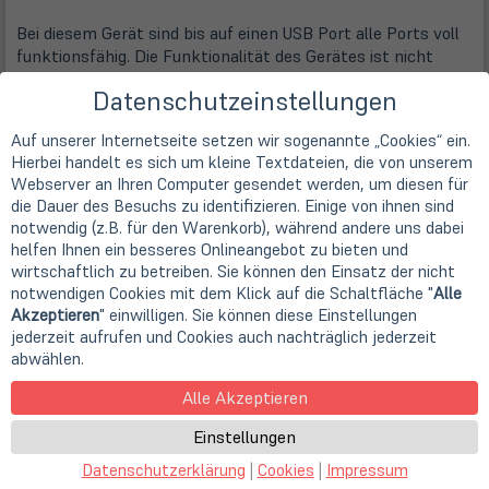
Bei diesem Gerät sind bis auf einen USB Port alle Ports voll
funktionsfähig. Die Funktionalität des Gerätes ist nicht
eingeschränkt. Der beschädigte USB Port ist von uns
Datenschutzeinstellungen
deaktiviert und versiegelt worden. So wird eine
Beschädigung das Boards verhindert.
Auf unserer Internetseite setzen wir sogenannte „Cookies“ ein.
Hierbei handelt es sich um kleine Textdateien, die von unserem
Beispielbilder:
Webserver an Ihren Computer gesendet werden, um diesen für
die Dauer des Besuchs zu identifizieren. Einige von ihnen sind
notwendig (z.B. für den Warenkorb), während andere uns dabei
helfen Ihnen ein besseres Onlineangebot zu bieten und
wirtschaftlich zu betreiben. Sie können den Einsatz der nicht
notwendigen Cookies mit dem Klick auf die Schaltfläche "
Alle
Akzeptieren
" einwilligen. Sie können diese Einstellungen
jederzeit aufrufen und Cookies auch nachträglich jederzeit
abwählen.
Alle Akzeptieren
Einstellungen
Datenschutzerklärung
|
Cookies
|
Impressum