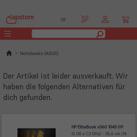
DE
Toggle
navigation
Notebooks (ASUS)
Der Artikel ist leider ausverkauft. Wir
haben die folgenden Alternativen für
dich gefunden.
HP EliteBook x360 1040 G9
i5 (10 x 1,3 GHz) - 35,6 cm (14