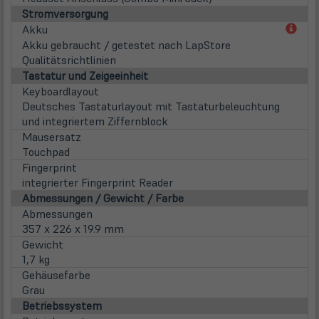
Stromversorgung
(öff
Akku
in
Akku gebraucht / getestet nach LapStore
neu
Qualitätsrichtlinien
Tab)
Tastatur und Zeigeeinheit
Keyboardlayout
Deutsches Tastaturlayout mit Tastaturbeleuchtung
und integriertem Ziffernblock
Mausersatz
Touchpad
Fingerprint
integrierter Fingerprint Reader
Abmessungen / Gewicht / Farbe
Abmessungen
357 x 226 x 19.9 mm
Gewicht
1,7 kg
Gehäusefarbe
Grau
Betriebssystem