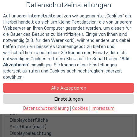
15 Watt)
Datenschutzeinstellungen
Familie
Intel Core i5 (Gen 10)
Auf unserer Internetseite setzen wir sogenannte „Cookies“ ein.
Kerne
Hierbei handelt es sich um kleine Textdateien, die von unserem
4 Kerne (Quad-Core)
Webserver an Ihren Computer gesendet werden, um diesen für
die Dauer des Besuchs zu identifizieren. Einige von ihnen sind
Taktfrequenz
notwendig (z.B. für den Warenkorb), während andere uns dabei
1,0 GHz
helfen Ihnen ein besseres Onlineangebot zu bieten und
Max. Turbo Taktfrequenz
wirtschaftlich zu betreiben. Sie können den Einsatz der nicht
3,60 GHz
notwendigen Cookies mit dem Klick auf die Schaltfläche "
Alle
Prozessorgrafik
Akzeptieren
" einwilligen. Sie können diese Einstellungen
Intel UHD Graphics (5k Support)
jederzeit aufrufen und Cookies auch nachträglich jederzeit
Display
abwählen.
Display
39,6cm
15,6" TFT Display
Alle Akzeptieren
Displayauflösung
Einstellungen
1920 x 1080 Pixel (FHD)
Seitenverhältnis
Datenschutzerklärung
|
Cookies
|
Impressum
16:9
Displayoberfläche
Anti-Glare (matt)
Displaybeleuchtung