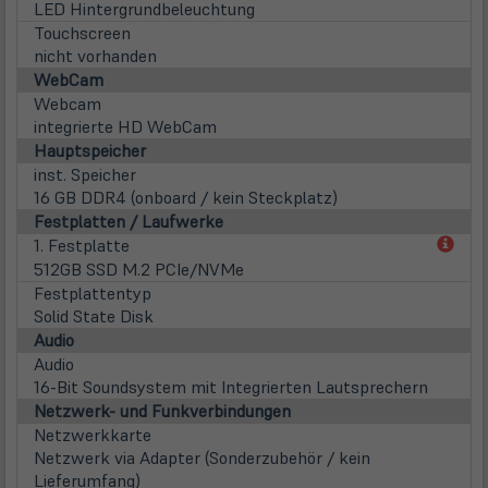
LED Hintergrundbeleuchtung
Touchscreen
nicht vorhanden
WebCam
Webcam
integrierte HD WebCam
Hauptspeicher
inst. Speicher
16 GB DDR4 (onboard / kein Steckplatz)
Festplatten / Laufwerke
(öff
1. Festplatte
in
512GB SSD M.2 PCIe/NVMe
neu
Festplattentyp
Tab)
Solid State Disk
Audio
Audio
16-Bit Soundsystem mit Integrierten Lautsprechern
Netzwerk- und Funkverbindungen
Netzwerkkarte
Netzwerk via Adapter (Sonderzubehör / kein
Lieferumfang)