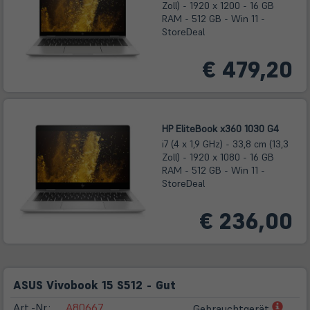
Zoll) - 1920 x 1200 - 16 GB
RAM - 512 GB - Win 11 -
StoreDeal
€ 479,20
HP EliteBook x360 1030 G4
i7 (4 x 1,9 GHz) - 33,8 cm (13,3
Zoll) - 1920 x 1080 - 16 GB
RAM - 512 GB - Win 11 -
StoreDeal
€ 236,00
ASUS Vivobook 15 S512 - Gut
(öffn
Art.-Nr.:
A80667
Gebrauchtgerät