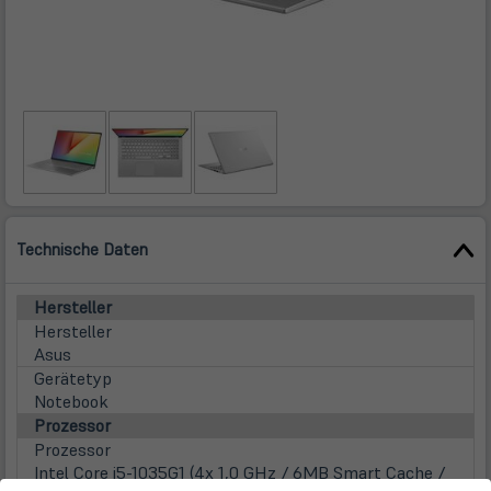
Technische Daten
Hersteller
Hersteller
Asus
Gerätetyp
Notebook
Prozessor
Prozessor
Intel Core i5-1035G1 (4x 1,0 GHz / 6MB Smart Cache /