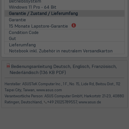
Betriebssystem
Windows 11 Pro - 64 Bit
Garantie / Zustand / Lieferumfang
Garantie
(öffnet
15 Monate Lapstore-Garantie
in
Condition Code
neuem
Gut
Tab)
Lieferumfang
Notebook inkl. Zubehör in neutralem Versandkarton
Bedienungsanleitung Deutsch, Englisch, Französisch,
(öffnet
(öffnet
Niederländisch (136 KB PDF)
in
in
neuem
neuem
Hersteller: ASUSTeK Computer Inc., 1 F., No. 15, Lide Rd, Beitou Dist., 112
Tab)
Tab)
Taipei City, Taiwan, www.asus.com
Verantwortliche Person: ASUS Computer GmbH, Harkortstr. 21-23, 40880
Ratingen, Deutschland,
📞
+49 21025789557, www.asus.de