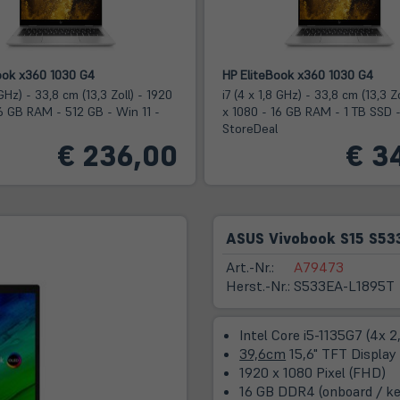
ook x360 1030 G4
HP EliteBook x360 1030 G4
 GHz) - 33,8 cm (13,3 Zoll) - 1920
i7 (4 x 1,8 GHz) - 33,8 cm (13,3 Z
16 GB RAM - 512 GB - Win 11 -
x 1080 - 16 GB RAM - 1 TB SSD -
StoreDeal
€ 236,00
€ 3
ASUS Vivobook S15 S53
Art.-Nr.:
A79473
Herst.-Nr.:
S533EA-L1895T
Intel Core i5-1135G7 (4x 
39,6cm
15,6" TFT Display
1920 x 1080 Pixel (FHD)
16 GB DDR4 (onboard / ke