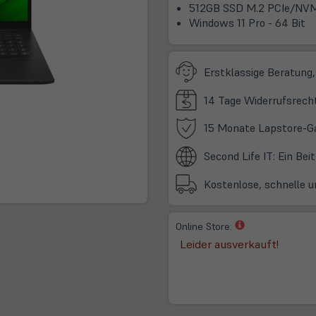
512GB SSD M.2 PCIe/NV
Windows 11 Pro - 64 Bit
Erstklassige Beratung,
14 Tage Widerrufsrech
15 Monate Lapstore-G
Second Life IT: Ein Be
Kostenlose, schnelle u
(öffnet
Online Store:
in
Leider ausverkauft!
neuem
Tab)