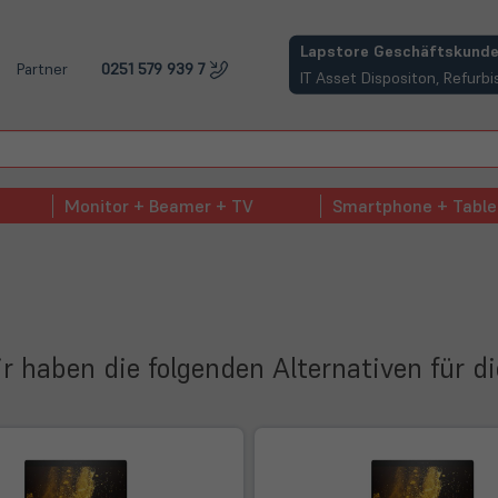
(öffnet in neuem Tab)
Lapstore Geschäftskunde
Partner
0251 579 939 7
IT Asset Dispositon, Refur
Monitor + Beamer + TV
Smartphone + Table
Wir haben die folgenden Alternativen für d