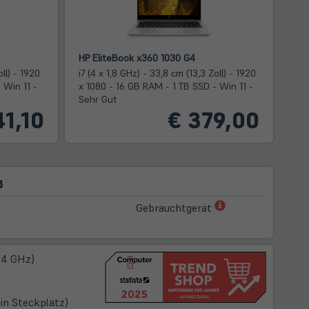
HP EliteBook x360 1030 G4
oll) - 1920
i7 (4 x 1,8 GHz) - 33,8 cm (13,3 Zoll) - 1920
 Win 11 -
x 1080 - 16 GB RAM - 1 TB SSD - Win 11 -
Sehr Gut
41,10
€ 379,00
3
(öffnet
Gebrauchtgerät
in
neuem
Tab)
2,4 GHz)
in Steckplatz)