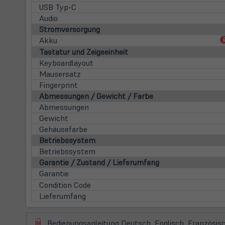
USB Typ-C
Audio
Stromversorgung
Akku
Tastatur und Zeigeeinheit
Keyboardlayout
Mausersatz
Fingerprint
Abmessungen / Gewicht / Farbe
Abmessungen
Gewicht
Gehäusefarbe
Betriebssystem
Betriebssystem
Garantie / Zustand / Lieferumfang
Garantie
Condition Code
Lieferumfang
(öffnet
Bedienungsanleitung Deutsch, Englisch, Französisc