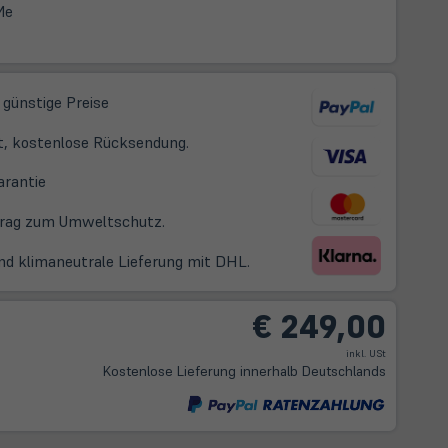
Me
 günstige Preise
t, kostenlose Rücksendung.
(öffnet
arantie
in
itrag zum Umweltschutz.
neuem
Tab)
nd klimaneutrale Lieferung mit DHL.
€ 249,00
inkl. USt
Kostenlose Lieferung innerhalb Deutschlands