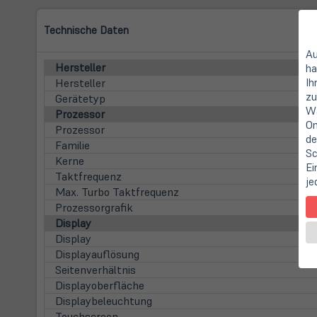
Technische Daten
Au
Hersteller
ha
Ih
Hersteller
zu
Gerätetyp
Wa
Prozessor
On
Prozessor
de
Familie
Sc
Kerne
Ei
Taktfrequenz
je
Max. Turbo Taktfrequenz
Prozessorgrafik
Display
Display
Displayauflösung
Seitenverhältnis
Displayoberfläche
Displaybeleuchtung
Touchscreen