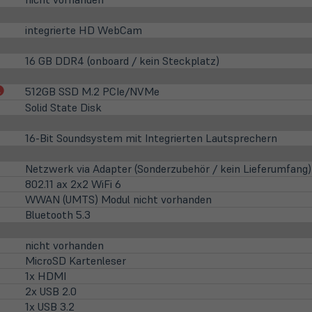
integrierte HD WebCam
16 GB DDR4 (onboard / kein Steckplatz)
(öffnet
512GB SSD M.2 PCIe/NVMe
in
Solid State Disk
neuem
Tab)
16-Bit Soundsystem mit Integrierten Lautsprechern
Netzwerk via Adapter (Sonderzubehör / kein Lieferumfang)
802.11 ax 2x2 WiFi 6
WWAN (UMTS) Modul nicht vorhanden
Bluetooth 5.3
nicht vorhanden
MicroSD Kartenleser
1x HDMI
2x USB 2.0
1x USB 3.2