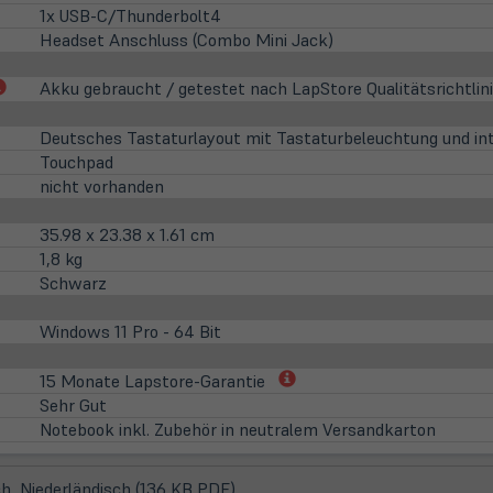
1x USB-C/Thunderbolt4
Headset Anschluss (Combo Mini Jack)
(öffnet
Akku gebraucht / getestet nach LapStore Qualitätsrichtlin
in
neuem
Deutsches Tastaturlayout mit Tastaturbeleuchtung und int
Tab)
Touchpad
nicht vorhanden
35.98 x 23.38 x 1.61 cm
1,8 kg
Schwarz
Windows 11 Pro - 64 Bit
(öffnet
15 Monate Lapstore-Garantie
in
Sehr Gut
neuem
Notebook inkl. Zubehör in neutralem Versandkarton
Tab)
(öffnet
h, Niederländisch (136 KB PDF)