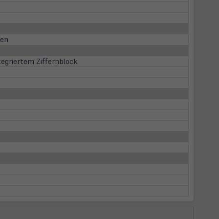
ien
egriertem Ziffernblock