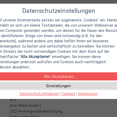
Datenschutzeinstellungen
f unserer Internetseite setzen wir sogenannte „Cookies“ ein. Hierb
ndelt es sich um kleine Textdateien, die von unserem Webserver a
ren Computer gesendet werden, um diesen für die Dauer des Besuc
Asus
 identifizieren. Einige von ihnen sind notwendig (z.B. für den
Notebook
renkorb), während andere uns dabei helfen Ihnen ein besseres
lineangebot zu bieten und wirtschaftlich zu betreiben. Sie können
Intel Core i5-1135G7 (4x 2,4 GHz / 8MB Smart Cache / 28 
n Einsatz der nicht notwendigen Cookies mit dem Klick auf die
Intel Core i5 (Gen 11)
haltfläche "
Alle Akzeptieren
" einwilligen. Sie können diese
4 Kerne (Quad-Core)
nstellungen jederzeit aufrufen und Cookies auch nachträglich
2,4 GHz
derzeit abwählen.
4,20 GHz
Alle Akzeptieren
Intel Iris Xe Grafik (8k Support)
Einstellungen
39,6cm
15,6" TFT Display
Datenschutzerklärung
|
Cookies
|
Impressum
1920 x 1080 Pixel (FHD)
16:9
Anti-Glare (matt)
LED Hintergrundbeleuchtung
nicht vorhanden