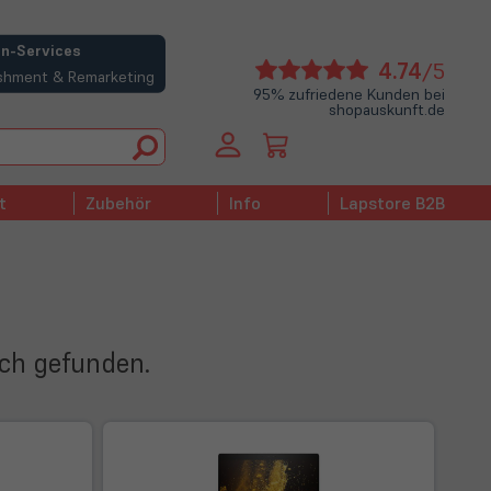
n-Services
(öffne
4.74
/5
bishment & Remarketing
in
95% zufriedene Kunden bei
shopauskunft.de
neue
Tab)
t
Zubehör
Info
Lapstore B2B
ich gefunden.